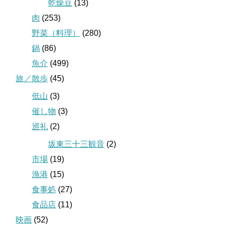
乾燥豆
(13)
肉
(253)
野菜（料理）
(280)
鍋
(86)
魚介
(499)
旅／散歩
(45)
低山
(3)
催し物
(3)
巡礼
(2)
坂東三十三観音
(2)
市場
(19)
漁港
(15)
食事処
(27)
食品店
(11)
映画
(52)