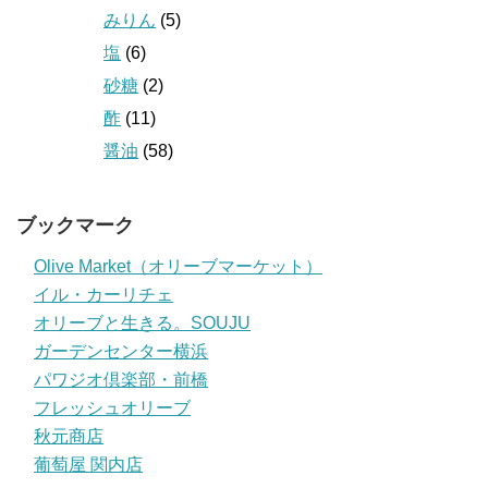
みりん
(5)
塩
(6)
砂糖
(2)
酢
(11)
醤油
(58)
ブックマーク
Olive Market（オリーブマーケット）
イル・カーリチェ
オリーブと生きる。SOUJU
ガーデンセンター横浜
パワジオ倶楽部・前橋
フレッシュオリーブ
秋元商店
葡萄屋 関内店