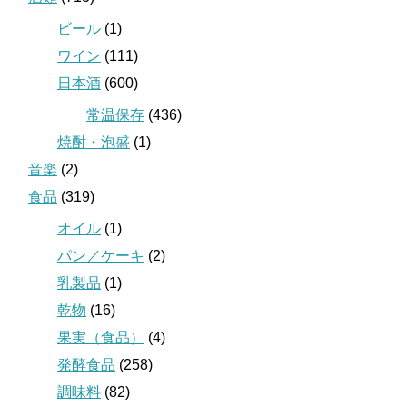
ビール
(1)
ワイン
(111)
日本酒
(600)
常温保存
(436)
焼酎・泡盛
(1)
音楽
(2)
食品
(319)
オイル
(1)
パン／ケーキ
(2)
乳製品
(1)
乾物
(16)
果実（食品）
(4)
発酵食品
(258)
調味料
(82)