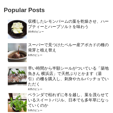
Popular Posts
収穫したレモンバームの葉を乾燥させ、ハー
ブティーとハーブソルトを味わう
35件のビュー
スーパーで見つけたペルー産アボカドの種の
発芽と植え替え
9件のビュー
早い時間から半額シールがついている「築地
魚きん 横浜店」で天然ぶりとかます（湯
引）の柵を購入し、刺身やカルパッチョでい
ただく
8件のビュー
ベランダで枯れずに冬を越し、葉を茂らせて
いるスイートバジル、日本でも多年草になっ
ていくのか
5件のビュー