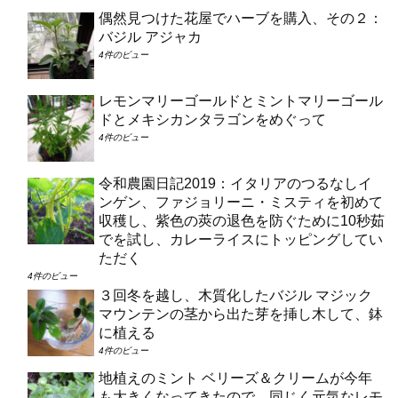
偶然見つけた花屋でハーブを購入、その２：
バジル アジャカ
4件のビュー
レモンマリーゴールドとミントマリーゴール
ドとメキシカンタラゴンをめぐって
4件のビュー
令和農園日記2019：イタリアのつるなしイ
ンゲン、ファジョリーニ・ミスティを初めて
収穫し、紫色の莢の退色を防ぐために10秒茹
でを試し、カレーライスにトッピングしてい
ただく
4件のビュー
３回冬を越し、木質化したバジル マジック
マウンテンの茎から出た芽を挿し木して、鉢
に植える
4件のビュー
地植えのミント ベリーズ＆クリームが今年
も大きくなってきたので、同じく元気なレモ