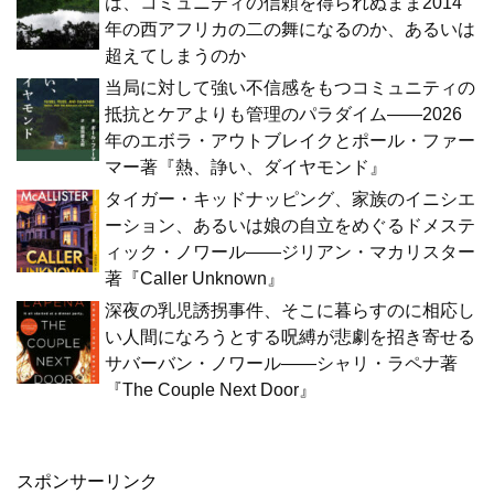
は、コミュニティの信頼を得られぬまま2014
年の西アフリカの二の舞になるのか、あるいは
超えてしまうのか
当局に対して強い不信感をもつコミュニティの
抵抗とケアよりも管理のパラダイム――2026
年のエボラ・アウトブレイクとポール・ファー
マー著『熱、諍い、ダイヤモンド』
タイガー・キッドナッピング、家族のイニシエ
ーション、あるいは娘の自立をめぐるドメステ
ィック・ノワール――ジリアン・マカリスター
著『Caller Unknown』
深夜の乳児誘拐事件、そこに暮らすのに相応し
い人間になろうとする呪縛が悲劇を招き寄せる
サバーバン・ノワール――シャリ・ラペナ著
『The Couple Next Door』
スポンサーリンク