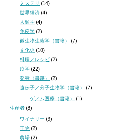
ミステリ
(14)
世界経済
(4)
人類学
(4)
免疫学
(2)
微生物生態学（書籍）
(7)
文化史
(10)
料理／レシピ
(2)
疫学
(22)
発酵（書籍）
(2)
遺伝子／分子生物学（書籍）
(7)
ゲノム医療（書籍）
(1)
生産者
(8)
ワイナリー
(3)
干物
(2)
農場
(2)