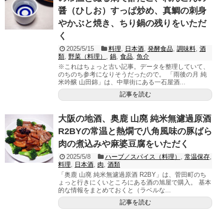
醤（ひしお）すっぱ炒め、真鯛の刺身
やかぶと焼き、ちり鍋の残りをいただ
く
2025/5/15
料理
,
日本酒
,
発酵食品
,
調味料
,
酒
類
,
野菜（料理）
,
鍋
,
食品
,
魚介
※これはちょっと古い記事。データを整理していて、
のちのち参考になりそうだったので。 「雨後の月 純
米吟醸 山田錦」は、中華街にある一石屋酒...
記事を読む
大阪の地酒、奥鹿 山廃 純米無濾過原酒
R2BYの常温と熱燗で八角風味の豚ばら
肉の煮込みや麻婆豆腐をいただく
2025/5/8
ハーブ／スパイス（料理）
,
常温保存
,
料理
,
日本酒
,
肉
,
酒類
「奥鹿 山廃 純米無濾過原酒 R2BY」は、菅田町のち
ょっと行きにくいところにある酒の旭屋で購入。 基本
的な情報をまとめておくと（ラベルな...
記事を読む