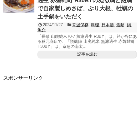
過生 赤磐雄町 H30BYのぬる燗と熱燗
で自家製しめさば、ぶり大根、牡蠣の
土手鍋をいただく
2024/11/27
常温保存
,
料理
,
日本酒
,
酒類
,
鍋
,
魚介
「長珍 山廃純米70-7 無濾過生 R3BY」は、芹が谷にあ
る秋元商店で、「悦凱陣 山廃純米 無濾過生 赤磐雄町
H30BY」は、京急の南太...
記事を読む
スポンサーリンク