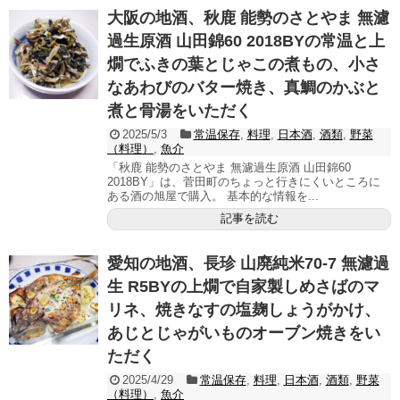
大阪の地酒、秋鹿 能勢のさとやま 無濾
過生原酒 山田錦60 2018BYの常温と上
燗でふきの葉とじゃこの煮もの、小さ
なあわびのバター焼き、真鯛のかぶと
煮と骨湯をいただく
2025/5/3
常温保存
,
料理
,
日本酒
,
酒類
,
野菜
（料理）
,
魚介
「秋鹿 能勢のさとやま 無濾過生原酒 山田錦60
2018BY」は、菅田町のちょっと行きにくいところに
ある酒の旭屋で購入。 基本的な情報を...
記事を読む
愛知の地酒、長珍 山廃純米70-7 無濾過
生 R5BYの上燗で自家製しめさばのマ
リネ、焼きなすの塩麹しょうがかけ、
あじとじゃがいものオーブン焼きをい
ただく
2025/4/29
常温保存
,
料理
,
日本酒
,
酒類
,
野菜
（料理）
,
魚介