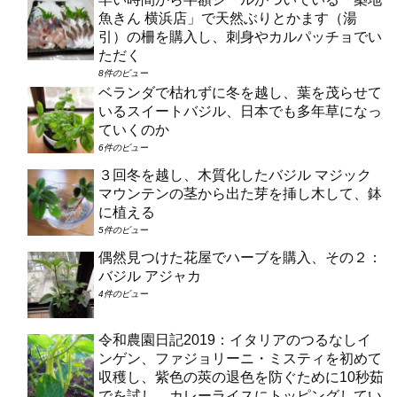
魚きん 横浜店」で天然ぶりとかます（湯
引）の柵を購入し、刺身やカルパッチョでい
ただく
8件のビュー
ベランダで枯れずに冬を越し、葉を茂らせて
いるスイートバジル、日本でも多年草になっ
ていくのか
6件のビュー
３回冬を越し、木質化したバジル マジック
マウンテンの茎から出た芽を挿し木して、鉢
に植える
5件のビュー
偶然見つけた花屋でハーブを購入、その２：
バジル アジャカ
4件のビュー
令和農園日記2019：イタリアのつるなしイ
ンゲン、ファジョリーニ・ミスティを初めて
収穫し、紫色の莢の退色を防ぐために10秒茹
でを試し、カレーライスにトッピングしてい