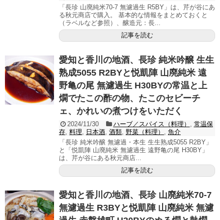
「長珍 山廃純米70-7 無濾過生 R5BY」は、芹が谷にあ
る秋元商店で購入。 基本的な情報をまとめておくと
（ラベルなど参照）、醸造元：長...
記事を読む
愛知と香川の地酒、長珍 純米吟醸 生生
熟成5055 R2BYと悦凱陣 山廃純米 遠
野亀の尾 無濾過生 H30BYの常温と上
燗でたこの酢の物、たこのセビーチ
ェ、かれいの煮つけをいただく
2024/11/30
ハーブ／スパイス（料理）
,
常温保
存
,
料理
,
日本酒
,
酒類
,
野菜（料理）
,
魚介
「長珍 純米吟醸 無濾過・本生 生生熟成5055 R2BY」
と「悦凱陣 山廃純米 無濾過生 遠野亀の尾 H30BY」
は、芹が谷にある秋元商店...
記事を読む
愛知と香川の地酒、長珍 山廃純米70-7
無濾過生 R3BYと悦凱陣 山廃純米 無濾