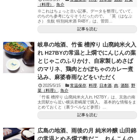
（料理）
,
魚介
※これはちょっと古い記事。データを整理していて、
のちのち参考になりそうだったので。 「英（はなぶ
さ） 生酛 特別純米酒 R4BY」は、菅田...
記事を読む
岐阜の地酒、竹雀 槽搾り 山廃純米火入
れ H27BYの常温と上燗でにんじんの葉
とじゃこのふりかけ、自家製しめさば
のマリネ、鶏肉とかぼちゃのカレー煮
込み、麻婆春雨などをいただく
2025/5/15
常温保存
,
料理
,
日本酒
,
肉
,
酒類
,
野
菜（料理）
,
魚介
「竹雀 槽搾り 山廃純米火入れ H27BY」は、京急の南
太田駅から近い横浜君嶋屋で購入。 基本的な情報をま
とめておくと（裏ラベルなど参照）...
記事を読む
広島の地酒、雨後の月 純米吟醸 山田錦
の常温とぬる燗で酢だこ、れんこんの