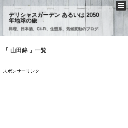
デリシャスガーデン あるいは 2050
年地球の旅
料理、日本酒、Cli-Fi、生態系、気候変動のブログ
「 山田錦 」一覧
スポンサーリンク