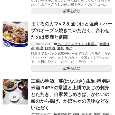
がれいを見かけることがそれほど珍しくなくなってき
た。このざらざらした硬い鱗を落とすのがちょっ...
記事を読む
まぐろのカマ×２を煮つけと塩麹＋ハー
ブのオーブン焼きでいただく、合わせ
たのは奥鹿と凱陣
2025/6/13
ハーブ／スパイス（料理）
,
常温保
存
,
料理
,
日本酒
,
酒類
,
魚介
鮮魚店で３パック2000円セールで購入した魚介。その
パックひとつが、まぐろのカマ（冷凍）×２だったの
で、２日に分けていただいた。 最初につ...
記事を読む
三重の地酒、英(はなぶさ) 生酛 特別純
米酒 R4BYの常温と上燗であじの刺身
とたたき、自家製しめさば、かれいの
頭のから揚げ、かぼちゃの煮物などを
いただく
2025/5/17
常温保存
,
料理
,
日本酒
,
酒類
,
野菜