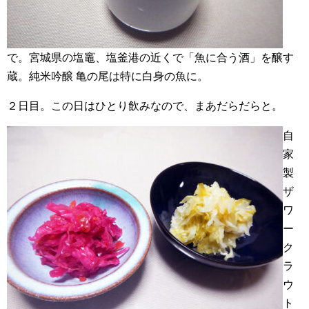
で。宮城県の塩竈、塩釜港の近くで「魚に合う酒」を醸す
蔵。純米吟醸 亀の尾は特に白身の魚に。
２日目。この日はひとり飲みなので、まあだらだらと。
自
家
製
ザ
ワ
ー
ク
ラ
ウ
ト