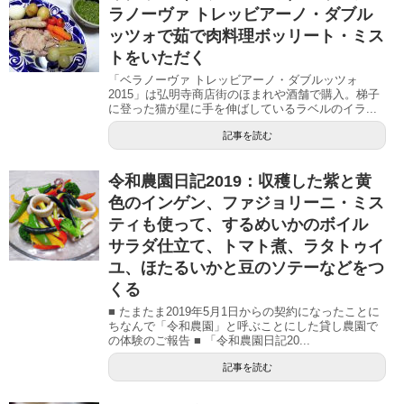
ラノーヴァ トレッビアーノ・ダブル
ッツォで茹で肉料理ボッリート・ミス
トをいただく
「ベラノーヴァ トレッビアーノ・ダブルッツォ
2015」は弘明寺商店街のほまれや酒舗で購入。梯子
に登った猫が星に手を伸ばしているラベルのイラ...
記事を読む
令和農園日記2019：収穫した紫と黄
色のインゲン、ファジョリーニ・ミス
ティも使って、するめいかのボイル
サラダ仕立て、トマト煮、ラタトゥイ
ユ、ほたるいかと豆のソテーなどをつ
くる
■ たまたま2019年5月1日からの契約になったことに
ちなんで「令和農園」と呼ぶことにした貸し農園で
の体験のご報告 ■ 「令和農園日記20...
記事を読む