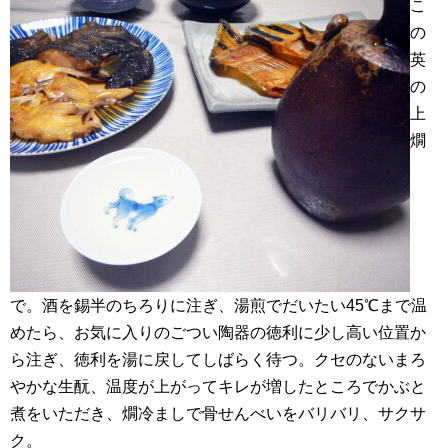
こ
の
英
の
上
燗
で。酒を錫半のちろりに注ぎ、湯煎でだいたい45℃まで温
めたら、お気に入りのごつい陶器の徳利に少し高い位置か
ら注ぎ、徳利を湯に戻してしばらく待つ。クセのないまろ
やかな生酛、温度が上がってキレが増したところでかぶと
煮をいただき、燗冷ましで骨せんべいをバリバリ、サクサ
ク。