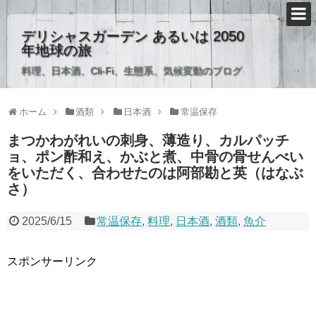
デリシャスガーデン あるいは 2050
年地球の旅
料理、日本酒、Cli-Fi、生態系、気候変動のブログ
ホーム
酒類
日本酒
常温保存
まつかわがれいの刺身、薄造り、カルパッチ
ョ、ポン酢和え、かぶと煮、中骨の骨せんべい
をいただく、合わせたのは阿部勘と英（はなぶ
さ）
2025/6/15
常温保存
,
料理
,
日本酒
,
酒類
,
魚介
スポンサーリンク