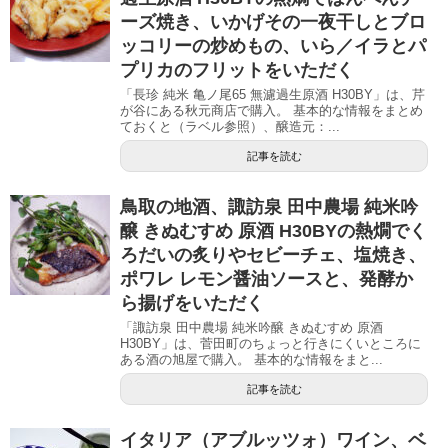
ーズ焼き、いかげその一夜干しとブロ
ッコリーの炒めもの、いら／イラとパ
プリカのフリットをいただく
「長珍 純米 亀ノ尾65 無濾過生原酒 H30BY」は、芹
が谷にある秋元商店で購入。 基本的な情報をまとめ
ておくと（ラベル参照）、醸造元：...
記事を読む
鳥取の地酒、諏訪泉 田中農場 純米吟
醸 きぬむすめ 原酒 H30BYの熱燗でく
ろだいの炙りやセビーチェ、塩焼き、
ポワレ レモン醤油ソースと、発酵か
ら揚げをいただく
「諏訪泉 田中農場 純米吟醸 きぬむすめ 原酒
H30BY」は、菅田町のちょっと行きにくいところに
ある酒の旭屋で購入。 基本的な情報をまと...
記事を読む
イタリア（アブルッツォ）ワイン、ベ