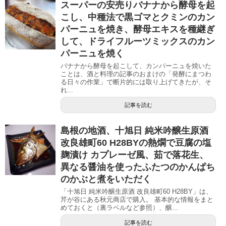
スーパーの安売りバナナから酵母を起
こし、中種法で黒ゴマとクミンのカン
パーニュを焼き、酵母エキスを種継ぎ
して、ドライフルーツミックスのカン
パーニュを焼く
バナナから酵母を起こして、カンパーニュを焼いた
ことは、酒と料理の記事のおまけの「発酵にまつわ
る日々の作業」で断片的には取り上げてきたが、そ
れ...
記事を読む
島根の地酒、十旭日 純米吟醸生原酒
改良雄町60 H28BYの熱燗で豆腐の塩
麹漬け カプレーゼ風、茹で落花生、
異なる醤油を使ったふたつのかんぱち
のかぶと煮をいただく
「十旭日 純米吟醸生原酒 改良雄町60 H28BY」は、
芹が谷にある秋元商店で購入。 基本的な情報をまと
めておくと（裏ラベルなど参照）、醸...
記事を読む