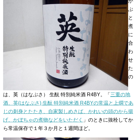
か
ぶ
と
煮
に
合
わ
せ
た
の
は、英（はなぶさ） 生酛 特別純米酒 R4BY。「
三重の地
酒、英(はなぶさ) 生酛 特別純米酒 R4BYの常温と上燗であ
じの刺身とたたき、自家製しめさば、かれいの頭のから揚
げ、かぼちゃの煮物などをいただく
」のときに抜栓してか
ら常温保存で１年３か月と１週間ほど。