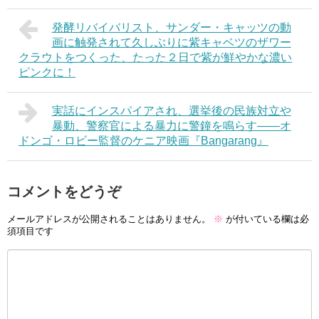
発酵リバイバリスト、サンダー・キャッツの動
画に触発されて久しぶりに紫キャベツのザワー
クラウトをつくった、たった２日で紫が鮮やかな濃い
ピンクに！
実話にインスパイアされ、選挙後の民族対立や
暴動、警察官による暴力に警鐘を鳴らす――オ
ドンゴ・ロビー監督のケニア映画『Bangarang』
コメントをどうぞ
メールアドレスが公開されることはありません。
※
が付いている欄は必
須項目です