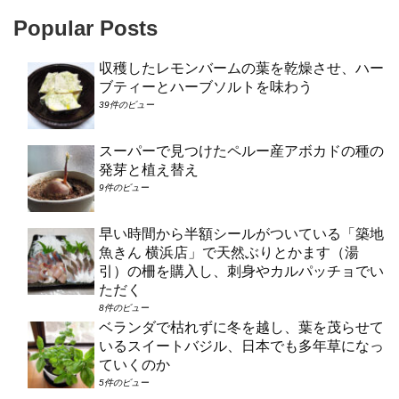
Popular Posts
収穫したレモンバームの葉を乾燥させ、ハー
ブティーとハーブソルトを味わう
39件のビュー
スーパーで見つけたペルー産アボカドの種の
発芽と植え替え
9件のビュー
早い時間から半額シールがついている「築地
魚きん 横浜店」で天然ぶりとかます（湯
引）の柵を購入し、刺身やカルパッチョでい
ただく
8件のビュー
ベランダで枯れずに冬を越し、葉を茂らせて
いるスイートバジル、日本でも多年草になっ
ていくのか
5件のビュー