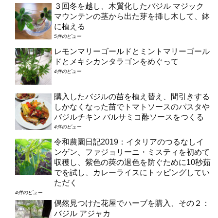
３回冬を越し、木質化したバジル マジック
マウンテンの茎から出た芽を挿し木して、鉢
に植える
5件のビュー
レモンマリーゴールドとミントマリーゴール
ドとメキシカンタラゴンをめぐって
4件のビュー
購入したバジルの苗を植え替え、間引きする
しかなくなった苗でトマトソースのパスタや
バジルチキン バルサミコ酢ソースをつくる
4件のビュー
令和農園日記2019：イタリアのつるなしイ
ンゲン、ファジョリーニ・ミスティを初めて
収穫し、紫色の莢の退色を防ぐために10秒茹
でを試し、カレーライスにトッピングしてい
ただく
4件のビュー
偶然見つけた花屋でハーブを購入、その２：
バジル アジャカ