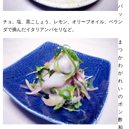
パ
ッ
チョ。塩、黒こしょう、レモン、オリーブオイル、ベラン
ダで摘んだイタリアンパセリなど。
ま
つ
か
わ
が
れ
い
の
ポ
ン
酢
和