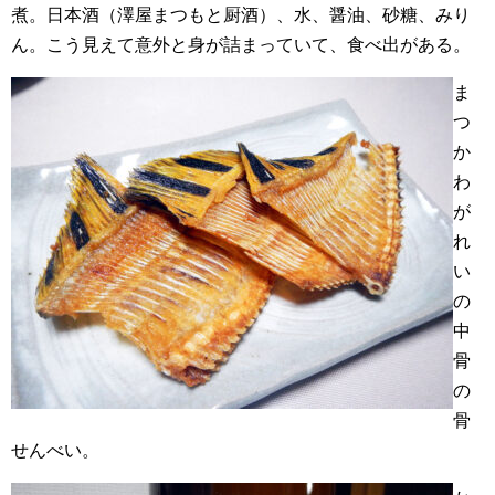
煮。日本酒（澤屋まつもと厨酒）、水、醤油、砂糖、みり
ん。こう見えて意外と身が詰まっていて、食べ出がある。
ま
つ
か
わ
が
れ
い
の
中
骨
の
骨
せんべい。