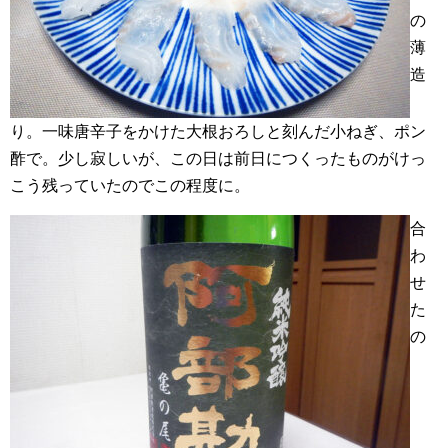
の
薄
造
り。一味唐辛子をかけた大根おろしと刻んだ小ねぎ、ポン
酢で。少し寂しいが、この日は前日につくったものがけっ
こう残っていたのでこの程度に。
合
わ
せ
た
の