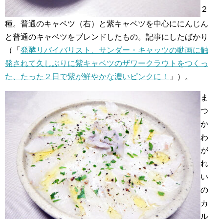
２
種。普通のキャベツ（右）と紫キャベツを中心ににんじん
と普通のキャベツをブレンドしたもの。記事にしたばかり
（「
発酵リバイバリスト、サンダー・キャッツの動画に触
発されて久しぶりに紫キャベツのザワークラウトをつくっ
た、たった２日で紫が鮮やかな濃いピンクに！
」）。
ま
つ
か
わ
が
れ
い
の
カ
ル