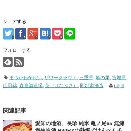
シェアする
0
0
フォローする
まつかわがれい
,
ザワークラウト
,
三重県
,
亀の尾
,
宮城県
,
山田錦
,
森喜酒造場
,
英（はなぶさ）
,
阿部勘酒造
uejin
関連記事
愛知の地酒、長珍 純米 亀ノ尾65 無濾
過生原酒 H30BYの熱燗ではんぺんチ