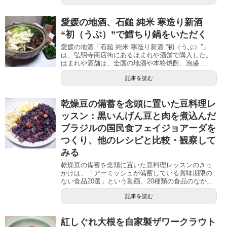
愛媛の地酒、石鎚 純米 寒造り新酒
“初（うぶ）”で鱈ちり鍋をいただく
愛媛の地酒「石鎚 純米 寒造り新酒 “初（うぶ）”」
は、弘明寺商店街にあるほまれや酒舗で購入した。
ほまれや酒舗は、全国の地酒や本格焼酎、泡盛...
記事を読む
乾燥豆の備蓄を念頭に置いた豆料理レ
ッスン：黒いんげん豆と肉を煮込んだ
ブラジルの国民食フェイジョアーダを
つくり、他のレシピと比較・観察して
みる
乾燥豆の備蓄を念頭に置いた豆料理レッスンのきっ
かけは、「アーミッシュが備蓄している賞味期限の
ない食品20選」という動画。20種類の食品のなか...
記事を読む
紅しぐれ大根を自家製ザワークラウト