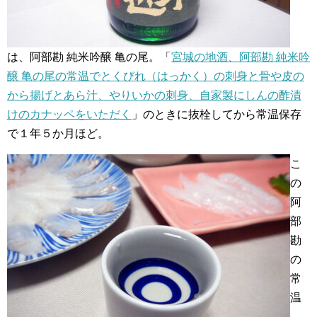
は、阿部勘 純米吟醸 亀の尾。「
宮城の地酒、阿部勘 純米吟
醸 亀の尾の常温でとくびれ（はっかく）の刺身と骨や皮の
から揚げとあら汁、やりいかの刺身、自家製にしんの酢漬
けのカナッペをいただく
」のときに抜栓してから常温保存
で１年５か月ほど。
こ
の
阿
部
勘
の
常
温