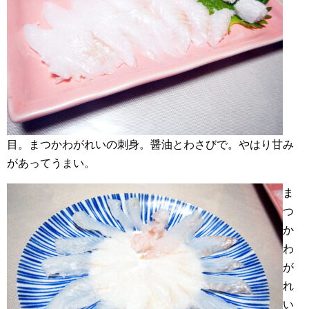
目。まつかわがれいの刺身。醤油とわさびで。やはり甘み
があってうまい。
ま
つ
か
わ
が
れ
い