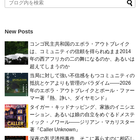
New Posts
コンゴ民主共和国のエボラ・アウトブレイク
は、コミュニティの信頼を得られぬまま2014
年の西アフリカの二の舞になるのか、あるいは
超えてしまうのか
当局に対して強い不信感をもつコミュニティの
抵抗とケアよりも管理のパラダイム――2026
年のエボラ・アウトブレイクとポール・ファー
マー著『熱、諍い、ダイヤモンド』
タイガー・キッドナッピング、家族のイニシエ
ーション、あるいは娘の自立をめぐるドメステ
ィック・ノワール――ジリアン・マカリスター
著『Caller Unknown』
深夜の乳児誘拐事件、そこに暮らすのに相応し