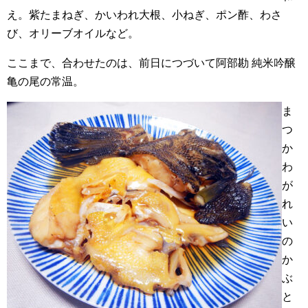
え。紫たまねぎ、かいわれ大根、小ねぎ、ポン酢、わさ
び、オリーブオイルなど。
ここまで、合わせたのは、前日につづいて阿部勘 純米吟醸
亀の尾の常温。
ま
つ
か
わ
が
れ
い
の
か
ぶ
と