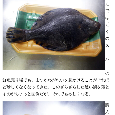
近
で
は
近
く
の
ス
ー
パ
ー
の
鮮魚売り場でも、まつかわがれいを見かけることがそれほ
ど珍しくなくなってきた。このざらざらした硬い鱗を落と
すのがちょっと面倒だが、それでも欲しくなる。
購
入