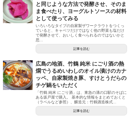
と同じような方法で発酵させ、そのま
ま食べたり、ヨーグルトソースの材料
として使ってみる
いろいろなタイプの自家製ザワークラウトをつくっ
ていると、キャベツだけではなく他の野菜も塩だけ
で発酵させて、おいしく食べられるのではないかと
思...
記事を読む
広島の地酒、竹鶴 純米 にごり酒の熱
燗でうるめいわしのオイル漬けのカナ
ッペ、自家製焼き豚、すけとうだらの
チゲ鍋をいただく
「竹鶴 純米 にごり酒」は、東急の溝の口駅のそばに
ある坂戸屋で購入。 基本的な情報をまとめておくと
（ラベルなど参照）、醸造元：竹鶴酒造株式...
記事を読む