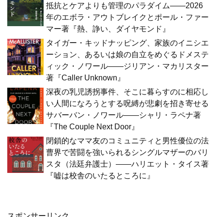
抵抗とケアよりも管理のパラダイム――2026
年のエボラ・アウトブレイクとポール・ファー
マー著『熱、諍い、ダイヤモンド』
タイガー・キッドナッピング、家族のイニシエ
ーション、あるいは娘の自立をめぐるドメステ
ィック・ノワール――ジリアン・マカリスター
著『Caller Unknown』
深夜の乳児誘拐事件、そこに暮らすのに相応し
い人間になろうとする呪縛が悲劇を招き寄せる
サバーバン・ノワール――シャリ・ラペナ著
『The Couple Next Door』
閉鎖的なママ友のコミュニティと男性優位の法
曹界で苦闘を強いられるシングルマザーのバリ
スタ（法廷弁護士）――ハリエット・タイス著
『嘘は校舎のいたるところに』
スポンサーリンク