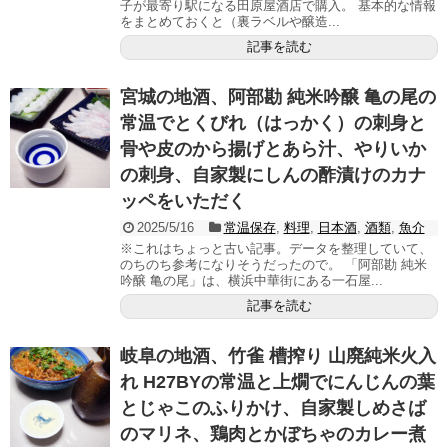
子が最寄り駅になる田原屋酒店で購入。 基本的な情報
をまとめておくと（裏ラベルや醸造...
記事を読む
宮城の地酒、阿部勘 純米吟醸 亀の尾の
常温でとくびれ（はっかく）の刺身と
骨や皮のから揚げとあら汁、やりいか
の刺身、自家製にしんの酢漬けのカナ
ッペをいただく
2025/5/16
常温保存
,
料理
,
日本酒
,
酒類
,
魚介
※これはちょっと古い記事。データを整理していて、
のちのち参考になりそうだったので。 「阿部勘 純米
吟醸 亀の尾」は、横浜中華街にある一石屋...
記事を読む
岐阜の地酒、竹雀 槽搾り 山廃純米火入
れ H27BYの常温と上燗でにんじんの葉
とじゃこのふりかけ、自家製しめさば
のマリネ、鶏肉とかぼちゃのカレー煮