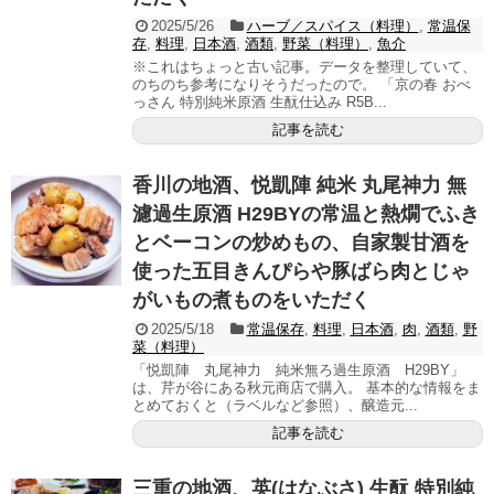
2025/5/26
ハーブ／スパイス（料理）
,
常温保
存
,
料理
,
日本酒
,
酒類
,
野菜（料理）
,
魚介
※これはちょっと古い記事。データを整理していて、
のちのち参考になりそうだったので。 「京の春 おべ
っさん 特別純米原酒 生酛仕込み R5B...
記事を読む
香川の地酒、悦凱陣 純米 丸尾神力 無
濾過生原酒 H29BYの常温と熱燗でふき
とベーコンの炒めもの、自家製甘酒を
使った五目きんぴらや豚ばら肉とじゃ
がいもの煮ものをいただく
2025/5/18
常温保存
,
料理
,
日本酒
,
肉
,
酒類
,
野
菜（料理）
「悦凱陣 丸尾神力 純米無ろ過生原酒 H29BY」
は、芹が谷にある秋元商店で購入。 基本的な情報をま
とめておくと（ラベルなど参照）、醸造元...
記事を読む
三重の地酒、英(はなぶさ) 生酛 特別純