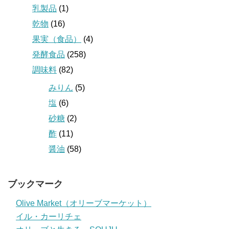
乳製品
(1)
乾物
(16)
果実（食品）
(4)
発酵食品
(258)
調味料
(82)
みりん
(5)
塩
(6)
砂糖
(2)
酢
(11)
醤油
(58)
ブックマーク
Olive Market（オリーブマーケット）
イル・カーリチェ