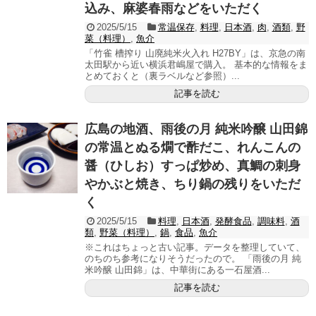
込み、麻婆春雨などをいただく
2025/5/15
常温保存
,
料理
,
日本酒
,
肉
,
酒類
,
野
菜（料理）
,
魚介
「竹雀 槽搾り 山廃純米火入れ H27BY」は、京急の南
太田駅から近い横浜君嶋屋で購入。 基本的な情報をま
とめておくと（裏ラベルなど参照）...
記事を読む
広島の地酒、雨後の月 純米吟醸 山田錦
の常温とぬる燗で酢だこ、れんこんの
醤（ひしお）すっぱ炒め、真鯛の刺身
やかぶと焼き、ちり鍋の残りをいただ
く
2025/5/15
料理
,
日本酒
,
発酵食品
,
調味料
,
酒
類
,
野菜（料理）
,
鍋
,
食品
,
魚介
※これはちょっと古い記事。データを整理していて、
のちのち参考になりそうだったので。 「雨後の月 純
米吟醸 山田錦」は、中華街にある一石屋酒...
記事を読む