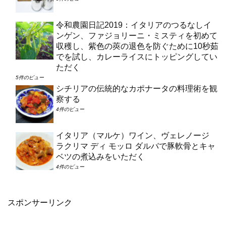
令和農園日記2019：イタリアのつるなしイ
ンゲン、ファジョリーニ・ミスティを初めて
収穫し、紫色の莢の退色を防ぐために10秒茹
でを試し、カレーライスにトッピングしてい
ただく
5件のビュー
シチリアの伝統的なカポナータの料理術を観
察する
4件のビュー
イタリア（マルケ）ワイン、ヴェレノージ
ラクリマ ディ モッロ ダルバで豚軟骨とキャ
ベツの煮込みをいただく
4件のビュー
スポンサーリンク