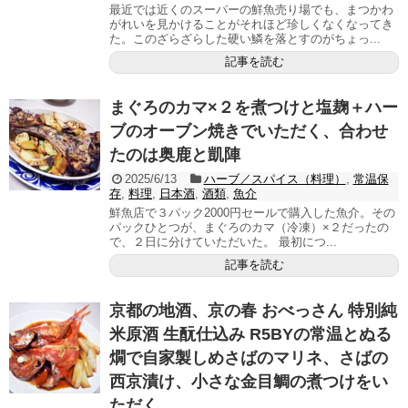
最近では近くのスーパーの鮮魚売り場でも、まつかわ
がれいを見かけることがそれほど珍しくなくなってき
た。このざらざらした硬い鱗を落とすのがちょっ...
記事を読む
まぐろのカマ×２を煮つけと塩麹＋ハー
ブのオーブン焼きでいただく、合わせ
たのは奥鹿と凱陣
2025/6/13
ハーブ／スパイス（料理）
,
常温保
存
,
料理
,
日本酒
,
酒類
,
魚介
鮮魚店で３パック2000円セールで購入した魚介。その
パックひとつが、まぐろのカマ（冷凍）×２だったの
で、２日に分けていただいた。 最初につ...
記事を読む
京都の地酒、京の春 おべっさん 特別純
米原酒 生酛仕込み R5BYの常温とぬる
燗で自家製しめさばのマリネ、さばの
西京漬け、小さな金目鯛の煮つけをい
ただく