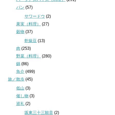
パン
(57)
サワードウ
(2)
果実（料理）
(27)
穀物
(37)
乾燥豆
(13)
肉
(253)
野菜（料理）
(280)
鍋
(86)
魚介
(499)
旅／散歩
(45)
低山
(3)
催し物
(3)
巡礼
(2)
坂東三十三観音
(2)