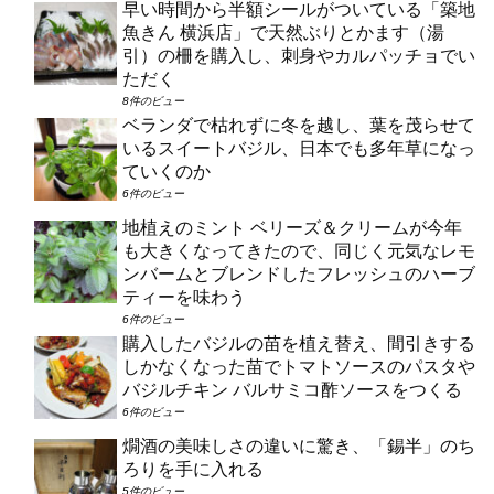
早い時間から半額シールがついている「築地
魚きん 横浜店」で天然ぶりとかます（湯
引）の柵を購入し、刺身やカルパッチョでい
ただく
8件のビュー
ベランダで枯れずに冬を越し、葉を茂らせて
いるスイートバジル、日本でも多年草になっ
ていくのか
6件のビュー
地植えのミント ベリーズ＆クリームが今年
も大きくなってきたので、同じく元気なレモ
ンバームとブレンドしたフレッシュのハーブ
ティーを味わう
6件のビュー
購入したバジルの苗を植え替え、間引きする
しかなくなった苗でトマトソースのパスタや
バジルチキン バルサミコ酢ソースをつくる
6件のビュー
燗酒の美味しさの違いに驚き、「錫半」のち
ろりを手に入れる
5件のビュー