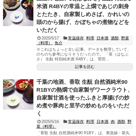
米酒 R4BYの常温と上燗であじの刺身
とたたき、自家製しめさば、かれいの
頭のから揚げ、かぼちゃの煮物などを
いただく
2025/5/17
常温保存
,
料理
,
日本酒
,
酒類
,
野菜
（料理）
,
魚介
※これはちょっと古い記事。データを整理していて、
のちのち参考になりそうだったので。 「英（はなぶ
さ） 生酛 特別純米酒 R4BY」は、菅田...
記事を読む
千葉の地酒、香取 生酛 自然酒純米90
R1BYの熱燗で自家製ザワークラウト、
自家製甘酒を使ったふきと厚揚げの炒
め煮や豚肉と里芋の炒めものをいただ
く
2025/5/16
常温保存
,
料理
,
日本酒
,
肉
,
酒類
,
野
菜（料理）
「香取 生酛 自然酒純米90 R1BY」は、東急線・新丸