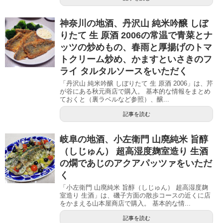
神奈川の地酒、丹沢山 純米吟醸 しぼ
りたて 生 原酒 2006の常温で青菜とナ
ッツの炒めもの、春雨と厚揚げのトマ
トクリーム炒め、かますといさきのフ
ライ タルタルソースをいただく
「丹沢山 純米吟醸 しぼりたて 生 原酒 2006」は、芹
が谷にある秋元商店で購入。 基本的な情報をまとめ
ておくと（裏ラベルなど参照）、醸...
記事を読む
岐阜の地酒、小左衛門 山廃純米 旨醇
（しじゅん） 超高湿度麹室造り 生酒
の燗であじのアクアパッツァをいただ
く
「小左衛門 山廃純米 旨醇（しじゅん） 超高湿度麹
室造り 生酒」は、磯子方面の散歩コースの近くに店
をかまえる山本屋商店で購入。 基本的な情...
記事を読む