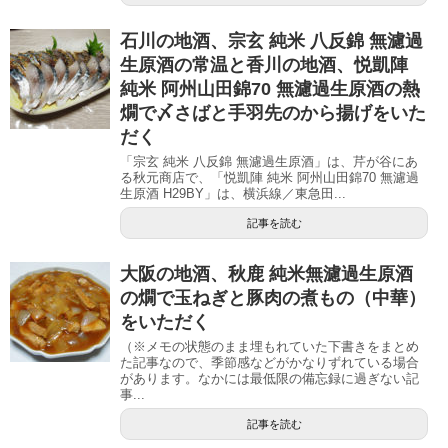
石川の地酒、宗玄 純米 八反錦 無濾過
生原酒の常温と香川の地酒、悦凱陣
純米 阿州山田錦70 無濾過生原酒の熱
燗で〆さばと手羽先のから揚げをいた
だく
「宗玄 純米 八反錦 無濾過生原酒」は、芹が谷にあ
る秋元商店で、「悦凱陣 純米 阿州山田錦70 無濾過
生原酒 H29BY」は、横浜線／東急田...
記事を読む
大阪の地酒、秋鹿 純米無濾過生原酒
の燗で玉ねぎと豚肉の煮もの（中華）
をいただく
（※メモの状態のまま埋もれていた下書きをまとめ
た記事なので、季節感などがかなりずれている場合
があります。なかには最低限の備忘録に過ぎない記
事...
記事を読む