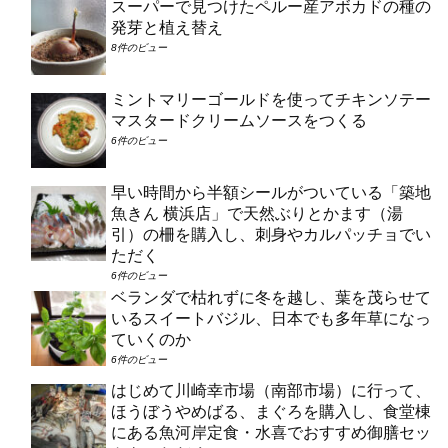
スーパーで見つけたペルー産アボカドの種の
発芽と植え替え
8件のビュー
ミントマリーゴールドを使ってチキンソテー
マスタードクリームソースをつくる
6件のビュー
早い時間から半額シールがついている「築地
魚きん 横浜店」で天然ぶりとかます（湯
引）の柵を購入し、刺身やカルパッチョでい
ただく
6件のビュー
ベランダで枯れずに冬を越し、葉を茂らせて
いるスイートバジル、日本でも多年草になっ
ていくのか
6件のビュー
はじめて川崎幸市場（南部市場）に行って、
ほうぼうやめばる、まぐろを購入し、食堂棟
にある魚河岸定食・水喜でおすすめ御膳セッ