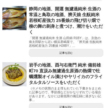
静岡の地酒、開運 無濾過純米 生酒の
常温と鳥取の地酒、辨天娘 生酛純米
若桜町産強力 25番娘の飛び切り燗で
柳の舞の刺身と煮つけ、潮汁をいただ
く
「開運 無濾過純米 生酒 山田錦 R1BY」は、京急の
南太田駅から近い横浜君嶋屋で、「辨天娘 生酛純米
若桜町産強力 25番娘 H28BY」...
記事を読む
岩手の地酒、酉与右衛門 純米 備前雄
町70 直汲み無濾過生原酒の熱燗で牡
蠣燻製オイル漬けやヤリイカのフライ
タルタルソースをいただく
（※メモの状態のまま埋もれていた下書きをまとめ
た記事なので、季節感などがかなりずれている場合
があります。なかには最低限の備忘録に過ぎない記
事...
記事を読む