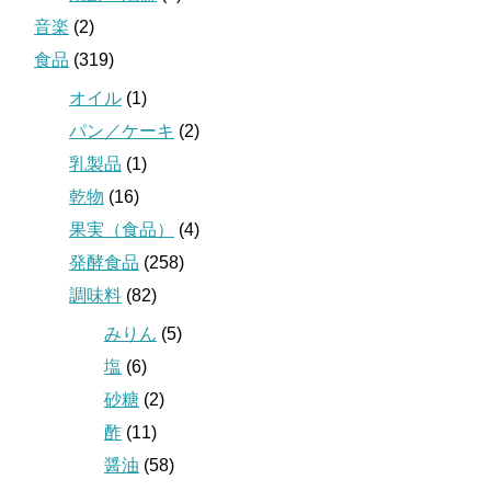
音楽
(2)
食品
(319)
オイル
(1)
パン／ケーキ
(2)
乳製品
(1)
乾物
(16)
果実（食品）
(4)
発酵食品
(258)
調味料
(82)
みりん
(5)
塩
(6)
砂糖
(2)
酢
(11)
醤油
(58)