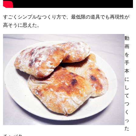
すごくシンプルなつくり方で、最低限の道具でも再現性が
高そうに思えた。
動
画
を
手
本
に
し
て
つ
く
っ
た