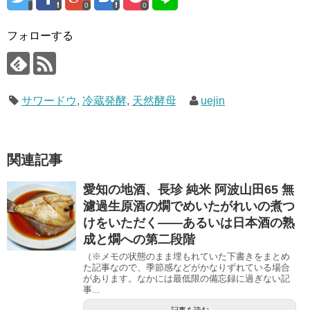
0
0
フォローする
サワードウ
,
冷蔵発酵
,
天然酵母
uejin
関連記事
愛知の地酒、長珍 純米 阿波山田65 無
濾過生原酒の燗でめいたがれいの煮つ
けをいただく――あるいは日本酒の熟
成と燗への第二段階
（※メモの状態のまま埋もれていた下書きをまとめ
た記事なので、季節感などがかなりずれている場合
があります。なかには最低限の備忘録に過ぎない記
事...