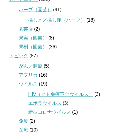
ハーブ（園芸）
(91)
挿し木／挿し芽（ハーブ）
(18)
園芸店
(2)
果実（園芸）
(8)
果樹（園芸）
(36)
トピック
(87)
がん／腫瘍
(5)
アフリカ
(16)
ウイルス
(19)
HIV（ヒト免疫不全ウイルス）
(3)
エボラウイルス
(3)
新型コロナウイルス
(1)
免疫
(2)
医療
(10)