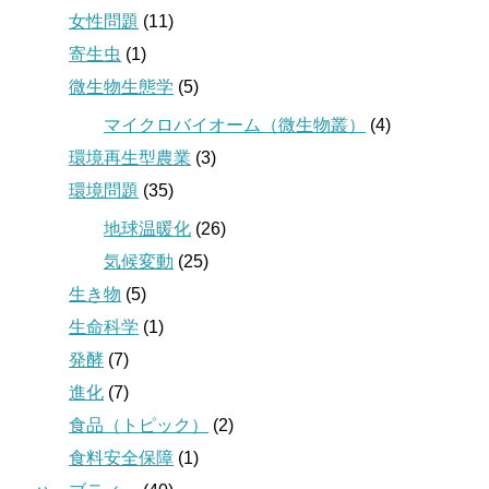
女性問題
(11)
寄生虫
(1)
微生物生態学
(5)
マイクロバイオーム（微生物叢）
(4)
環境再生型農業
(3)
環境問題
(35)
地球温暖化
(26)
気候変動
(25)
生き物
(5)
生命科学
(1)
発酵
(7)
進化
(7)
食品（トピック）
(2)
食料安全保障
(1)