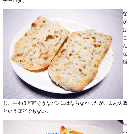
チャバタ。
な
か
は
こ
ん
な
感
じ。手本ほど軽そうなパンにはならなかったが、まあ失敗
というほどでもない。
生
ハ