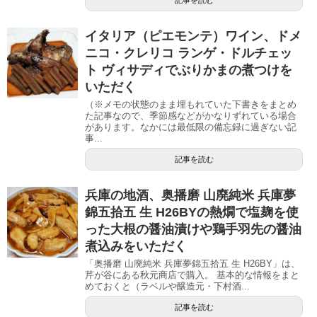
記事を読む
イタリア（ピエモンテ）ワイン、ドメ
ニコ・クレリコ ランゲ・ドルチェッ
ト ヴィサディでぶりかまの煮つけを
いただく
（※メモの状態のまま埋もれていた下書きをまとめ
た記事なので、季節感などがかなりずれている場合
があります。なかには最低限の備忘録に過ぎない記
事...
記事を読む
兵庫の地酒、奥播磨 山廃純米 兵庫夢
錦五拾五 生 H26BYの熱燗で塩麹を使
った大根の醤油漬けや鶏手羽先の醤油
煮込みをいただく
「奥播磨 山廃純米 兵庫夢錦五拾五 生 H26BY」は、
芹が谷にある秋元商店で購入。 基本的な情報をまと
めておくと（ラベルや醸造元・下村酒...
記事を読む