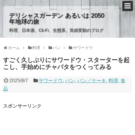
デリシャスガーデン あるいは 2050
年地球の旅
料理、日本酒、Cli-Fi、生態系、気候変動のブログ
ホーム
料理
パン
サワードウ
すごく久しぶりにサワードウ・スターターを起
こし、手始めにチャバタをつくってみる
2025/8/7
サワードウ
,
パン
,
パン／ケーキ
,
料理
,
食
品
スポンサーリンク