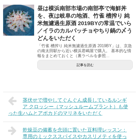
昼は横浜南部市場の南部亭で海鮮丼
を、夜は岐阜の地酒、竹雀 槽搾り 純
米無濾過生原酒 2019BYの常温でいら
／イラのカルパッチョやちり鍋の〆う
どんをいただく
「竹雀 槽搾り 純米無濾過生原酒 2019BY」は、京急
の南太田駅から近い横浜君嶋屋で購入。 基本的な情
報をまとめておくと（裏ラベルを参照...
記事を読む
茎伏せで増やしてぐんぐん成長しているルンギ
ア クロッシー（マッシュルームプラント）も使
った生ハムとアボカドのマリネをいただく
乾燥豆の備蓄を念頭に置いた豆料理レッスン：
専用のミックススパイスやカスリメティを使っ