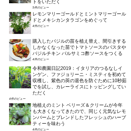
トをいただく
5件のビュー
レモンマリーゴールドとミントマリーゴール
ドとメキシカンタラゴンをめぐって
4件のビュー
購入したバジルの苗を植え替え、間引きする
しかなくなった苗でトマトソースのパスタや
バジルチキン バルサミコ酢ソースをつくる
4件のビュー
令和農園日記2019：イタリアのつるなしイ
ンゲン、ファジョリーニ・ミスティを初めて
収穫し、紫色の莢の退色を防ぐために10秒茹
でを試し、カレーライスにトッピングしてい
ただく
4件のビュー
地植えのミント ベリーズ＆クリームが今年
も大きくなってきたので、同じく元気なレモ
ンバームとブレンドしたフレッシュのハーブ
ティーを味わう
4件のビュー