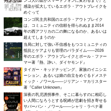
ンゴ人の血がスマートフォンに変わるまで』と
感染が拡大しているエボラ・アウトブレイクを
めぐって
コンゴ民主共和国のエボラ・アウトブレイク
は、コミュニティの信頼を得られぬまま2014
年の西アフリカの二の舞になるのか、あるいは
超えてしまうのか
当局に対して強い不信感をもつコミュニティの
抵抗とケアよりも管理のパラダイム――2026
年のエボラ・アウトブレイクとポール・ファー
マー著『熱、諍い、ダイヤモンド』
タイガー・キッドナッピング、家族のイニシエ
ーション、あるいは娘の自立をめぐるドメステ
ィック・ノワール――ジリアン・マカリスター
著『Caller Unknown』
深夜の乳児誘拐事件、そこに暮らすのに相応し
い人間になろうとする呪縛が悲劇を招き寄せる
サバーバン・ノワール――シャリ・ラペナ著