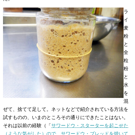
ラ
イ
麦
粉
と
全
粒
粉
と
水
を
混
ぜて、捨てて足して。ネットなどで紹介されている方法を
試すものの、いまのところその通りにできたことはない。
それは以前の経験（「
サワードウ・スターターを起こせた
（ような気がした）ので、サワードウ・ブレッドを焼いて