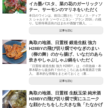
イカ墨パスタ、菜の花のガーリックソ
テー、サーモンのマリネをいただく
本日のワインは、前日に開けた「ブエノス・ディア
ス シャルドネ ソーヴィニヨン・ブラン 2016」の残
り。弘明寺商店街のほまれや酒舗で購入。 ...
記事を読む
鳥取の地酒、日置桜 鍛造生酛 強力
H28BYの飛び切り燗でやなぎのまい
（柳の舞）のから揚げ、いなだのあら
炊きやしゃぶしゃぶ鍋をいただく
「日置桜 鍛造生酛 強力 H28BY」は、小田急線・本
厚木駅から徒歩約７分のところにある寿屋酒店で購
入。 基本的な情報をまとめておくと（裏...
記事を読む
鳥取の地酒、日置桜 生酛玉栄 純米酒
H28BYの飛び切り燗で実にユニーク
な顔かたちをした大きな魚「たなかげ