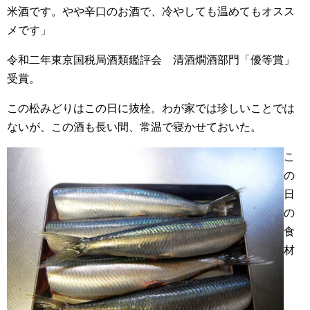
米酒です。やや辛口のお酒で、冷やしても温めてもオスス
メです」
令和二年東京国税局酒類鑑評会 清酒燗酒部門「優等賞」
受賞。
この松みどりはこの日に抜栓。わが家では珍しいことでは
ないが、この酒も長い間、常温で寝かせておいた。
こ
の
日
の
食
材