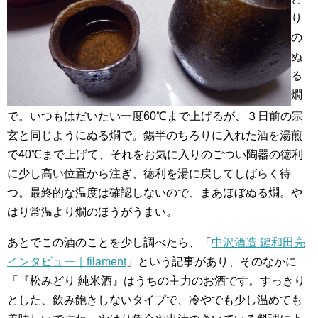
り
の
ぬ
る
燗
で。いつもはだいたい一度60℃まで上げるが、３日前の宗
玄と同じようにぬる燗で。錫半のちろりに入れた酒を湯煎
で40℃まで上げて、それをお気に入りのごつい陶器の徳利
に少し高い位置から注ぎ、徳利を湯に戻してしばらく待
つ。最終的な温度は確認しないので、まあほぼぬる燗。や
はり常温より燗のほうがうまい。
あとでこの酒のことを少し調べたら、「
中沢酒造 鍵和田亮
インタビュー｜filament
」という記事があり、そのなかに
「『松みどり 純米酒』はうちの主力のお酒です。すっきり
とした、飲み飽きしないタイプで、冷やでも少し温めても