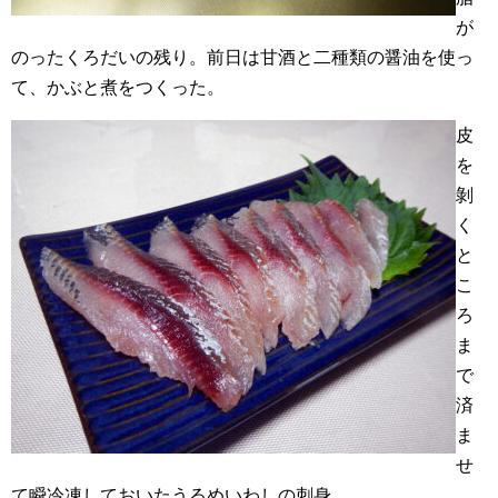
が
のったくろだいの残り。前日は甘酒と二種類の醤油を使っ
て、かぶと煮をつくった。
皮
を
剝
く
と
こ
ろ
ま
で
済
ま
せ
て瞬冷凍しておいたうるめいわしの刺身。