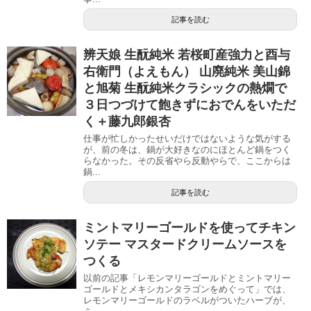
記事を読む
辨天娘 生酛純米 若桜町産強力と酉与
右衛門（よえもん） 山廃純米 美山錦
と旭菊 生酛純米クラシックの熱燗で
３日つづけて飽きずにおでんをいただ
く＋藤九郎銀杏
仕事が忙しかったせいだけではないような気がする
が、前の冬は、鍋が大好きなのにほとんど鍋をつく
らなかった。その反省やら反動やらで、ここからは
鍋...
記事を読む
ミントマリーゴールドを使ってチキン
ソテー マスタードクリームソースを
つくる
以前の記事「レモンマリーゴールドとミントマリー
ゴールドとメキシカンタラゴンをめぐって」では、
レモンマリーゴールドのラベルがついたハーブが、