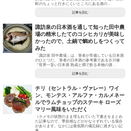
町のちょっと行きにくいところにある酒の...
記事を読む
諏訪泉の日本酒を通して知った田中農
場の精米したてのコシヒカリが美味し
かったので、土鍋で鯛めしをつくって
みた
「諏訪泉 田中農場」は、筆者が常備している日本酒
のひとつだ。 筆者の日本酒の参考書である古川修
『世界一旨い日本酒 熟成と燗で飲る本物の酒 ...
記事を読む
チリ（セントラル・ヴァレー）ワイ
ン、モンテス・アルファ・カルメネー
ルでラムチョップのステーキ ローズ
マリー風味をいただく
（※メモの状態のまま埋もれていた下書きをまとめ
た記事なので、季節感などがかなりずれている場合
があります。なかには最低限の備忘録に過ぎない記
事...