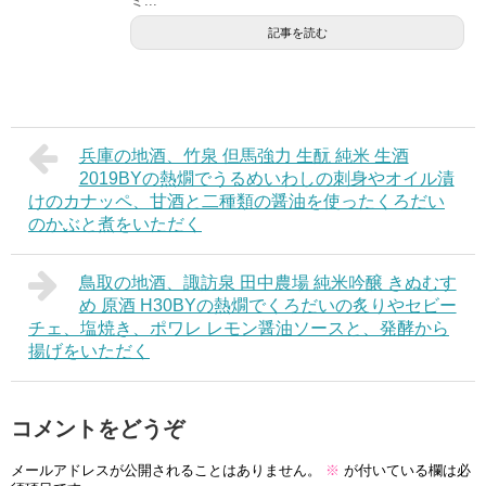
ミ...
記事を読む
兵庫の地酒、竹泉 但馬強力 生酛 純米 生酒
2019BYの熱燗でうるめいわしの刺身やオイル漬
けのカナッペ、甘酒と二種類の醤油を使ったくろだい
のかぶと煮をいただく
鳥取の地酒、諏訪泉 田中農場 純米吟醸 きぬむす
め 原酒 H30BYの熱燗でくろだいの炙りやセビー
チェ、塩焼き、ポワレ レモン醤油ソースと、発酵から
揚げをいただく
コメントをどうぞ
メールアドレスが公開されることはありません。
※
が付いている欄は必