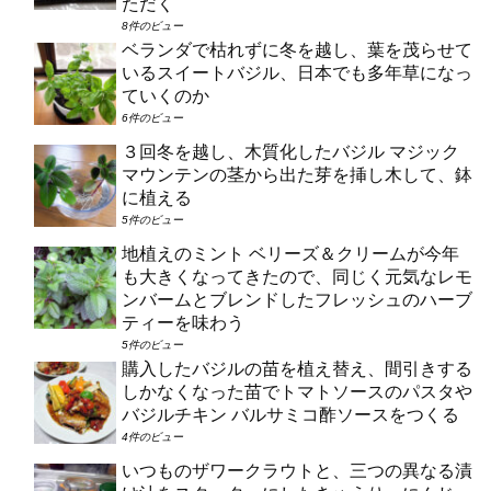
ただく
8件のビュー
ベランダで枯れずに冬を越し、葉を茂らせて
いるスイートバジル、日本でも多年草になっ
ていくのか
6件のビュー
３回冬を越し、木質化したバジル マジック
マウンテンの茎から出た芽を挿し木して、鉢
に植える
5件のビュー
地植えのミント ベリーズ＆クリームが今年
も大きくなってきたので、同じく元気なレモ
ンバームとブレンドしたフレッシュのハーブ
ティーを味わう
5件のビュー
購入したバジルの苗を植え替え、間引きする
しかなくなった苗でトマトソースのパスタや
バジルチキン バルサミコ酢ソースをつくる
4件のビュー
いつものザワークラウトと、三つの異なる漬