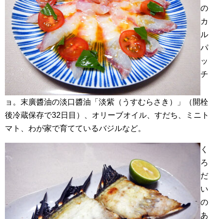
の
カ
ル
パ
ッ
チ
ョ。末廣醬油の淡口醬油「淡紫（うすむらさき）」（開栓
後冷蔵保存で32日目）、オリーブオイル、すだち、ミニト
マト、わが家で育てているバジルなど。
く
ろ
だ
い
の
あ