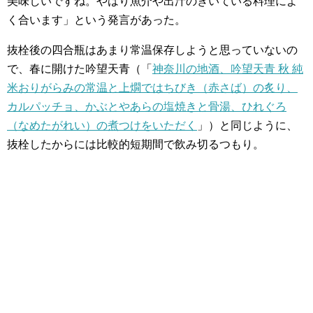
美味しいですね。やはり魚介や出汁のきいている料理によ
く合います」という発言があった。
抜栓後の四合瓶はあまり常温保存しようと思っていないの
で、春に開けた吟望天青（「
神奈川の地酒、吟望天青 秋 純
米おりがらみの常温と上燗ではちびき（赤さば）の炙り、
カルパッチョ、かぶとやあらの塩焼きと骨湯、ひれぐろ
（なめたがれい）の煮つけをいただく
」）と同じように、
抜栓したからには比較的短期間で飲み切るつもり。