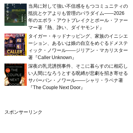
当局に対して強い不信感をもつコミュニティの
抵抗とケアよりも管理のパラダイム――2026
年のエボラ・アウトブレイクとポール・ファー
マー著『熱、諍い、ダイヤモンド』
タイガー・キッドナッピング、家族のイニシエ
ーション、あるいは娘の自立をめぐるドメステ
ィック・ノワール――ジリアン・マカリスター
著『Caller Unknown』
深夜の乳児誘拐事件、そこに暮らすのに相応し
い人間になろうとする呪縛が悲劇を招き寄せる
サバーバン・ノワール――シャリ・ラペナ著
『The Couple Next Door』
スポンサーリンク