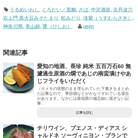
うるめいわし
,
くろだい／黒鯛
,
さば
,
中沢酒造
,
京丹波六
右エ門 黒大豆みそたまり
,
松みどり
,
淡紫（うすむらさき）
,
神奈川県
,
美山錦
,
醤（ひしお）
uejin
関連記事
愛知の地酒、長珍 純米 五百万石60 無
濾過生原酒の燗であじの南蛮漬けやあ
じフライをいただく
（※メモの状態のまま埋もれていた下書きをまとめ
た記事なので、季節感などがかなりずれている場合
があります。なかには最低限の備忘録に過ぎない記
事...
記事を読む
チリワイン、ブエノス・ディアス シ
ャルドネ ソーヴィニヨン・ブランで