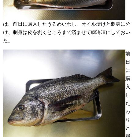
は、前日に購入したうるめいわし。オイル漬けと刺身に分
け、刺身は皮を剥くところまで済ませて瞬冷凍にしておい
た。
前
日
に
購
入
し
た
わ
り
と
脂