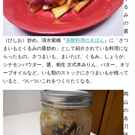
る
み
の
醤
（ひしお）炒め。清水紫織『
発酵料理のきほん
』に「さつ
まいもとくるみの醤炒め」として紹介されている料理にな
らったもの。さつまいも、まいたけ、くるみ、しょうが、
シナモンパウダー、醤、相生 古式本みりん、バター、オリ
ーブオイルなど。いも類のストックにさつまいもが残って
いると、ついついこれをつくりたくなる。
岡
山
の
名
刀
味