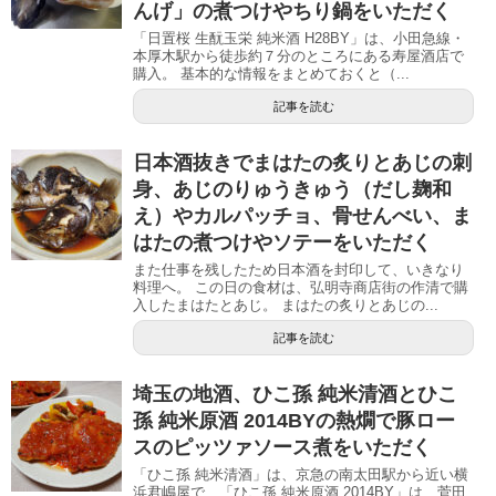
んげ」の煮つけやちり鍋をいただく
「日置桜 生酛玉栄 純米酒 H28BY」は、小田急線・
本厚木駅から徒歩約７分のところにある寿屋酒店で
購入。 基本的な情報をまとめておくと（...
記事を読む
日本酒抜きでまはたの炙りとあじの刺
身、あじのりゅうきゅう（だし麹和
え）やカルパッチョ、骨せんべい、ま
はたの煮つけやソテーをいただく
また仕事を残したため日本酒を封印して、いきなり
料理へ。 この日の食材は、弘明寺商店街の作清で購
入したまはたとあじ。 まはたの炙りとあじの...
記事を読む
埼玉の地酒、ひこ孫 純米清酒とひこ
孫 純米原酒 2014BYの熱燗で豚ロー
スのピッツァソース煮をいただく
「ひこ孫 純米清酒」は、京急の南太田駅から近い横
浜君嶋屋で、「ひこ孫 純米原酒 2014BY」は、菅田