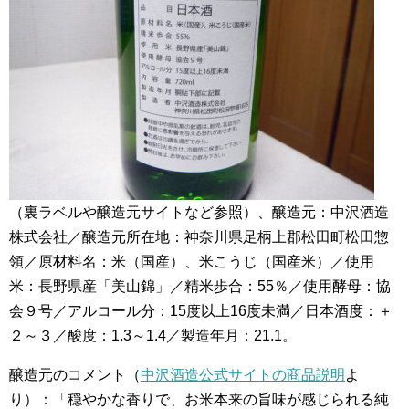
（裏ラベルや醸造元サイトなど参照）、醸造元：中沢酒造
株式会社／醸造元所在地：神奈川県足柄上郡松田町松田惣
領／原材料名：米（国産）、米こうじ（国産米）／使用
米：長野県産「美山錦」／精米歩合：55％／使用酵母：協
会９号／アルコール分：15度以上16度未満／日本酒度：＋
２～３／酸度：1.3～1.4／製造年月：21.1。
醸造元のコメント（
中沢酒造公式サイトの商品説明
よ
り）：「穏やかな香りで、お米本来の旨味が感じられる純