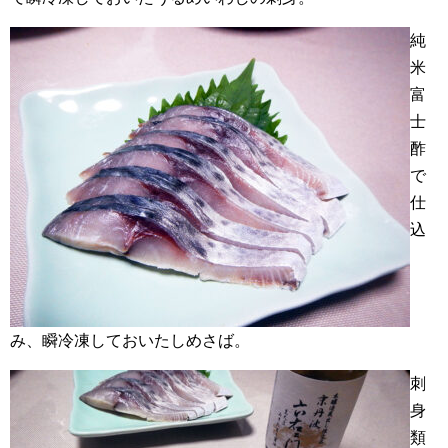
純
米
富
士
酢
で
仕
込
み、瞬冷凍しておいたしめさば。
刺
身
類