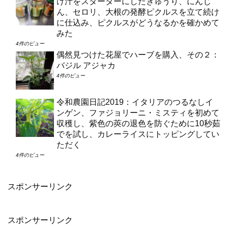
け汁をスターターにしたきゅうり、にんじ
ん、セロリ、大根の発酵ピクルスを立て続け
に仕込み、ピクルスがどうなるかを確かめて
みた
4件のビュー
偶然見つけた花屋でハーブを購入、その２：
バジル アジャカ
4件のビュー
令和農園日記2019：イタリアのつるなしイ
ンゲン、ファジョリーニ・ミスティを初めて
収穫し、紫色の莢の退色を防ぐために10秒茹
でを試し、カレーライスにトッピングしてい
ただく
4件のビュー
スポンサーリンク
スポンサーリンク