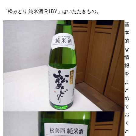
「松みどり 純米酒 R1BY」はいただきもの。
基
本
的
な
情
報
を
ま
と
め
て
お
く
と