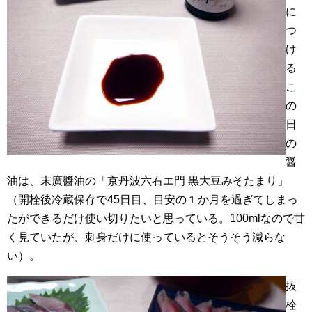
に
つ
け
る
こ
の
日
の
醤
油は、末廣醬油の「京丹波六右エ門 黒大豆みそたまり」
（開栓後冷蔵保存で45日目、目安の１か月を過ぎてしまっ
たができるだけ使い切りたいと思っている。100mlなので甘
く見ていたが、刺身だけに使っているとそうそう減らな
い）。
抜
栓