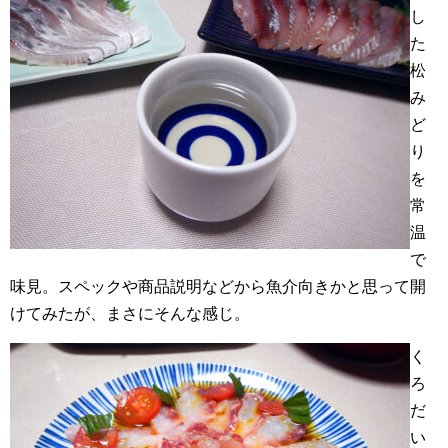
し
た
松
み
ど
り
を
常
温
で
味見。スペックや商品説明などから魚介向きかと思って開
けてみたが、まさにそんな感じ。
く
ろ
だ
い