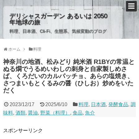
デリシャスガーデン あるいは 2050
年地球の旅
料理、日本酒、Cli-Fi、生態系、気候変動のブログ
ホーム
料理
神奈川の地酒、松みどり 純米酒 R1BYの常温と
ぬる燗でうるめいわしの刺身と自家製しめさ
ば、くろだいのカルパッチョ、あらの塩焼き、
さつまいもとくるみの醤（ひしお）炒めをいた
だく
2023/12/17
2025/6/10
料理
,
日本酒
,
発酵食品
,
調
味料
,
酒類
,
醤油
,
野菜（料理）
,
食品
,
魚介
スポンサーリンク