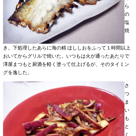
ら
の
塩
焼
き。下処理したあらに海の精 ほししおをふって１時間以上
おいてからグリルで焼いた。いつもは火が通ったあたりで
澤屋まつもと厨酒を軽く塗って仕上げるが、そのタイミン
グを逸した。
さ
つ
ま
い
も
と
く