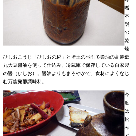
噌
本
舗
の
乾
燥
ひしおこうじ「ひしおの糀」と埼玉の弓削多醬油の高麗郷
丸大豆醬油を使って仕込み、冷蔵庫で保存している自家製
の醤（ひしお）。醤油よりもまろやかで、食材によくなじ
む万能発酵調味料。
今
度
は
松
み
ど