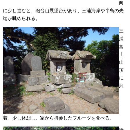
向
に少し進むと、砲台山展望台があり、三浦海岸や半島の先
端が眺められる。
三
浦
富
士
山
頂
に
到
着。少し休憩し、家から持参したフルーツを食べる。