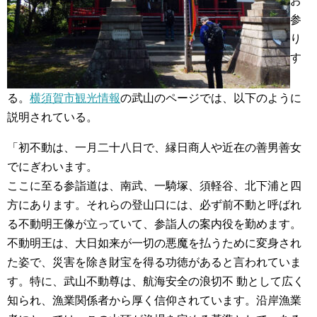
お
参
り
す
る。
横須賀市観光情報
の武山のページでは、以下のように
説明されている。
「初不動は、一月二十八日で、縁日商人や近在の善男善女
でにぎわいます。
ここに至る参詣道は、南武、一騎塚、須軽谷、北下浦と四
方にあります。それらの登山口には、必ず前不動と呼ばれ
る不動明王像が立っていて、参詣人の案内役を勤めます。
不動明王は、大日如来が一切の悪魔を払うために変身され
た姿で、災害を除き財宝を得る功徳があると言われていま
す。特に、武山不動尊は、航海安全の浪切不 動として広く
知られ、漁業関係者から厚く信仰されています。沿岸漁業