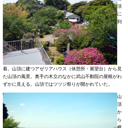
頂
に
到
着。山頂に建つアゼリアハウス（休憩所・展望台）から見
た山頂の風景。奥手の木立のなかに武山不動院の屋根がわ
ずかに見える。山頂ではツツジ祭りが開かれていた。
山
頂
か
ら
横