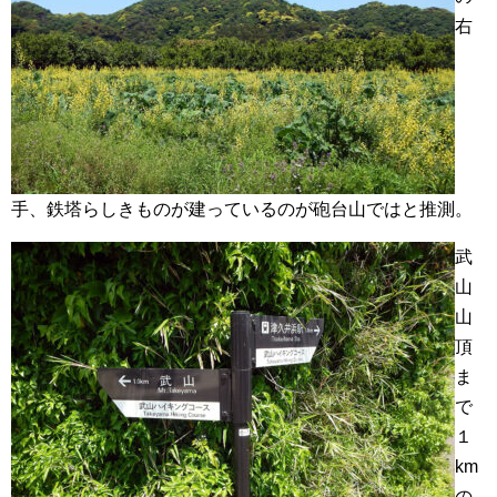
右
手、鉄塔らしきものが建っているのが砲台山ではと推測。
武
山
山
頂
ま
で
１
km
の