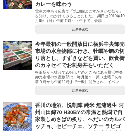
カレーを味わう
電車の中吊り広告で「第18回よこすかさかな祭り」
を知り、出かけてみることにした。 期日は2019年10
月6日（日）午前７時～正午まで。会場...
記事を読む
今年最初の一般開放日に横浜中央卸売
市場の水産物部に行き、牡蠣や鯛の切
り落とし、すずきなどを買い、飲食街
のカネセイでお刺身丼をいただく
横浜駅から徒歩で20分ほどのところにある横浜中央
卸売市場の水産物部は、毎月第１・第３土曜日の午
前９時から午前11時まで一般に開放され、イベン...
記事を読む
香川の地酒、悦凱陣 純米 無濾過生 阿
州山田錦70 H30BYの常温と熱燗で自
家製しめさばの炙り、へだいのカルパ
ッチョ、セビーチェ、ソテー ラビゴ