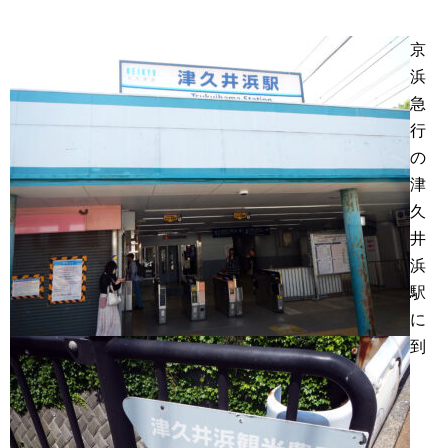
京
浜
急
行
の
津
久
井
浜
駅
に
到