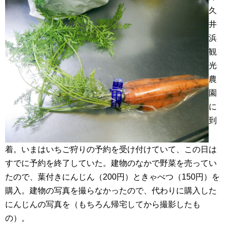
久
井
浜
観
光
農
園
に
到
着。いまはいちご狩りの予約を受け付けていて、この日は
すでに予約を終了していた。建物のなかで野菜を売ってい
たので、葉付きにんじん（200円）ときゃべつ（150円）を
購入。建物の写真を撮らなかったので、代わりに購入した
にんじんの写真を（もちろん帰宅してから撮影したも
の）。