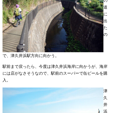
の
道
に
出
た
の
で、津久井浜駅方向に向かう。
駅前まで戻ったら、今度は津久井浜海岸に向かうが、海岸
には店がなさそうなので、駅前のスーパーで缶ビールを購
入。
津
久
井
浜