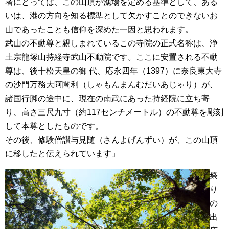
者にとっては、この山頂が漁場を定める基準として、ある
いは、港の方向を知る標準として欠かすことのできないお
山であったことも信仰を深めた一因と思われます。
武山の不動尊と親しまれているこの寺院の正式名称は、浄
土宗龍塚山持経寺武山不動院です。ここに安置される不動
尊は、後十松天皇の御 代、応永四年（1397）に奈良東大寺
の沙門万務大阿闍利（しゃもんまんむだいあじゃり）が、
諸国行脚の途中に、現在の南武にあった持経院に立ち寄
り、高さ三尺九寸（約117センチメートル）の不動尊を彫刻
して本尊としたものです。
その後、修験僧讃与見随（さんよげんずい）が、この山頂
に移したと伝えられています」
祭
り
の
出