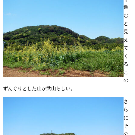
進
む
と
見
え
て
く
る
こ
の
ずんぐりとした山が武山らしい。
さ
ら
に
そ
の