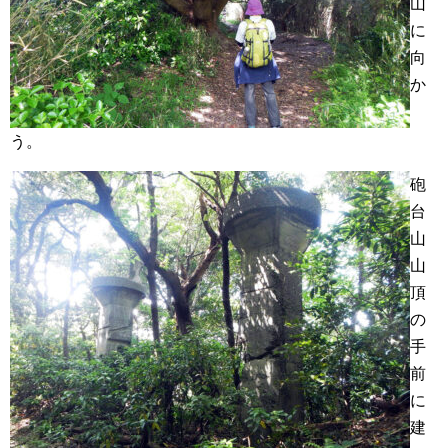
山
に
向
か
う。
砲
台
山
山
頂
の
手
前
に
建