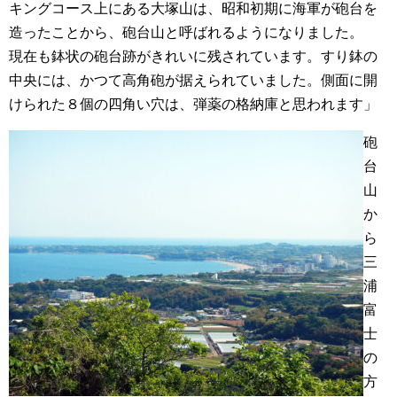
キングコース上にある大塚山は、昭和初期に海軍が砲台を
造ったことから、砲台山と呼ばれるようになりました。
現在も鉢状の砲台跡がきれいに残されています。すり鉢の
中央には、かつて高角砲が据えられていました。側面に開
けられた８個の四角い穴は、弾薬の格納庫と思われます」
砲
台
山
か
ら
三
浦
富
士
の
方