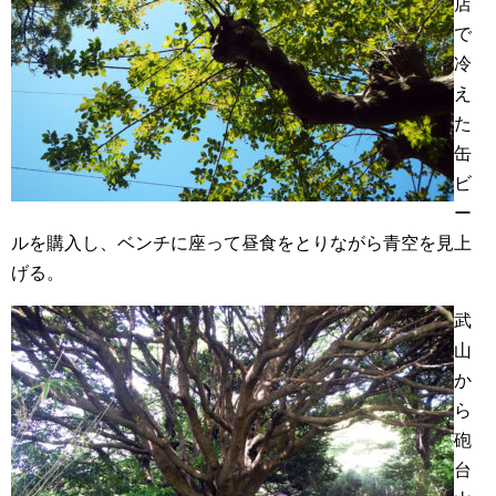
店
で
冷
え
た
缶
ビ
ー
ルを購入し、ベンチに座って昼食をとりながら青空を見上
げる。
武
山
か
ら
砲
台