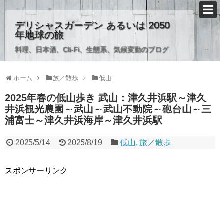
デリシャスガーデン あるいは 2050
年地球の旅
料理、日本酒、Cli-Fi、生態系、気候変動のブログ
ホーム
旅／散歩
低山
2025年春の低山歩き 武山：津久井浜駅～津久
井浜観光農園～武山～武山不動院～砲台山～三
浦富士～津久井浜海岸～津久井浜駅
2025/5/14
2025/8/19
低山
,
旅／散歩
スポンサーリンク