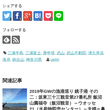
シェアする
0
0
フォローする
三浦半島
,
三浦富士
,
庚申塔
,
武山
,
武山不動院
,
津久井浜
海岸
,
砲台山
,
神奈川県
uejin
関連記事
2019年GWの漁港巡り 銚子港 その
二：坂東三十三観音第27番札所 飯沼
山圓福寺（飯沼観音）～ウオッセ
21（水産物即売センター）～夫婦ヶ鼻