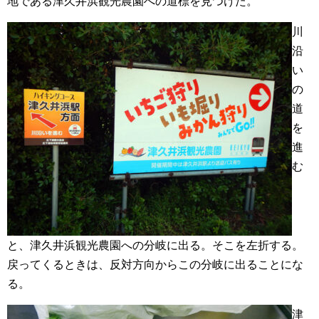
地である津久井浜観光農園への道標を見つけた。
川
沿
い
の
道
を
進
む
と、津久井浜観光農園への分岐に出る。そこを左折する。
戻ってくるときは、反対方向からこの分岐に出ることにな
る。
津