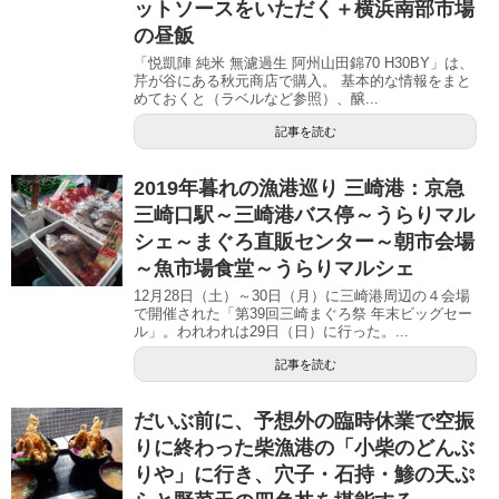
ットソースをいただく＋横浜南部市場
の昼飯
「悦凱陣 純米 無濾過生 阿州山田錦70 H30BY」は、
芹が谷にある秋元商店で購入。 基本的な情報をまと
めておくと（ラベルなど参照）、醸...
記事を読む
2019年暮れの漁港巡り 三崎港：京急
三崎口駅～三崎港バス停～うらりマル
シェ～まぐろ直販センター～朝市会場
～魚市場食堂～うらりマルシェ
12月28日（土）～30日（月）に三崎港周辺の４会場
で開催された「第39回三崎まぐろ祭 年末ビッグセー
ル」。われわれは29日（日）に行った。...
記事を読む
だいぶ前に、予想外の臨時休業で空振
りに終わった柴漁港の「小柴のどんぶ
りや」に行き、穴子・石持・鯵の天ぷ