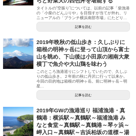
らと野菜天の四色丼を堪能する
タイトルの“空振り”については、以前の記事「柴漁港
の「小柴のどんぶりや」を目指すが当てが外れ、リ
ニューアルの「ブランチ横浜南部市場」にたどり...
記事を読む
2019年晩秋の低山歩き：久しぶりに
箱根の明神ヶ岳に登って山頂から富士
山を眺め、下山後は小田原の湘南大衆
横丁で魚介や大山鶏を味わう
このところ漁港巡りにシフトしていたので、久しぶ
りの低山歩き。２年前の秋に丹沢に行って以来か。
今回の目的地は箱根の明神ヶ岳。前に明神ヶ岳～明
星...
記事を読む
2019年GWの漁港巡り 福浦漁港・真
鶴港：横浜駅～真鶴駅～福浦漁港 み
なと食堂～真鶴駅～真鶴港～琴ヶ浜～
岬入口～真鶴駅～吉浜柏坂の道標～湯