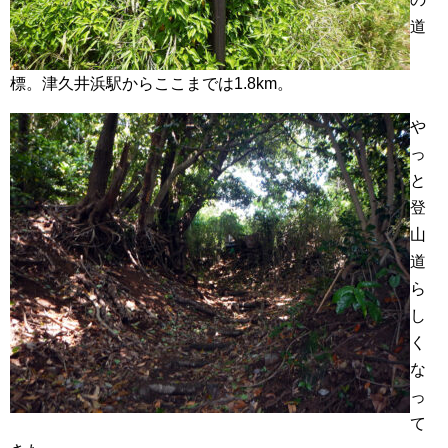
道
標。津久井浜駅からここまでは1.8km。
や
っ
と
登
山
道
ら
し
く
な
っ
て