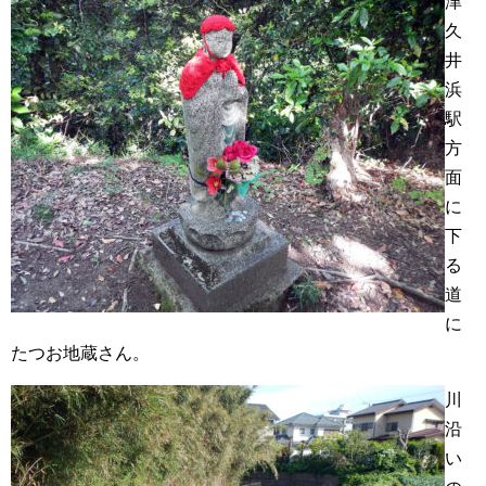
津
久
井
浜
駅
方
面
に
下
る
道
に
たつお地蔵さん。
川
沿
い