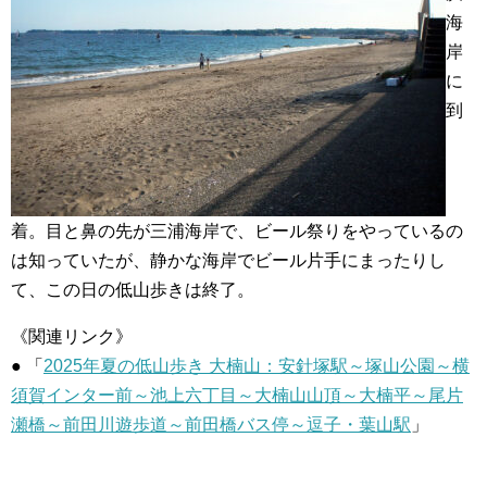
海
岸
に
到
着。目と鼻の先が三浦海岸で、ビール祭りをやっているの
は知っていたが、静かな海岸でビール片手にまったりし
て、この日の低山歩きは終了。
《関連リンク》
● 「
2025年夏の低山歩き 大楠山：安針塚駅～塚山公園～横
須賀インター前～池上六丁目～大楠山山頂～大楠平～尾片
瀬橋～前田川遊歩道～前田橋バス停～逗子・葉山駅
」