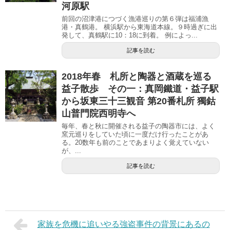
河原駅
前回の沼津港につづく漁港巡りの第６弾は福浦漁
港・真鶴港。 横浜駅から東海道本線。９時過ぎに出
発して、真鶴駅に10：18に到着。 例によっ...
記事を読む
2018年春 札所と陶器と酒蔵を巡る
益子散歩 その一：真岡鐵道・益子駅
から坂東三十三観音 第20番札所 獨鈷
山普門院西明寺へ
毎年、春と秋に開催される益子の陶器市には、よく
窯元巡りをしていた頃に一度だけ行ったことがあ
る。20数年も前のことであまりよく覚えていない
が、...
記事を読む
家族を危機に追いやる強盗事件の背景にあるの