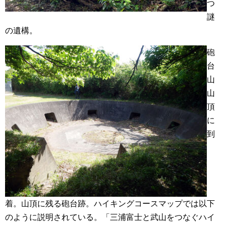
つ
謎
の遺構。
砲
台
山
山
頂
に
到
着。山頂に残る砲台跡。ハイキングコースマップでは以下
のように説明されている。「三浦富士と武山をつなぐハイ