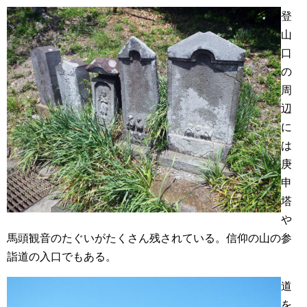
登
山
口
の
周
辺
に
は
庚
申
塔
や
馬頭観音のたぐいがたくさん残されている。信仰の山の参
詣道の入口でもある。
道
を