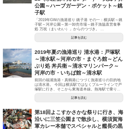
公園～ハーブガーデン・ポケット～銚
子駅
「2019年GWの漁港巡り 銚子港 その一：横浜駅～銚
子駅～河岸公園～第一卸売市場～銚子漁協直営食事
処 万祝（まいわい）」からのつづき。 ...
記事を読む
2019年夏の漁港巡り 清水港：戸塚駅
～清水駅～河岸の市・まぐろ館～どん
ぶり処 丼兵衛～清水マリンパーク～
河岸の市・いちば館～清水駅
前回の福浦漁港・真鶴港につづく漁港巡りの目的地
は清水港。 今回は横浜駅ではなくブルーラインで戸
塚駅に行き、そこから東海道本線。熱海駅で乗り...
記事を読む
第18回よこすかさかな祭りに行き、海
沿いに三笠公園まで散歩し、横須賀海
軍カレー本舗でスペシャルと艦長の黒