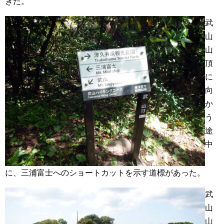
きた。
武
山
山
頂
に
向
か
う
途
中
に、三浦富士へのショートカットを示す道標があった。
武
山
山