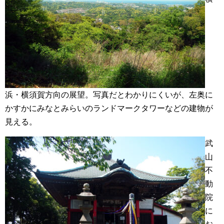
浜・横須賀方向の展望。写真だとわかりにくいが、左奥に
かすかにみなとみらいのランドマークタワーなどの建物が
見える。
武
山
不
動
院
に