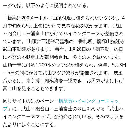
ージでは、以下のように説明されている。
「標高は200メートル、山頂付近に植えられたツツジは、4
月中旬から5月上旬にかけて見事な花を咲かせます。 武山
～砲台山・三浦富士にかけてハイキングコースが整備され
ています。 山頂に三浦半島霊場の一番札所、龍塚山持経寺
武山不動院があります。 毎年、1月28日の「初不動」の日
に本尊の不動明王が御開帳され、多くの人で賑わいます。
山頂一帯には約1,200本のツツジが植えられ、例年、5月3日
～5日の間にかけて武山ツツジ祭りが開催されます。 展望
台からは、東京湾、相模湾を一望でき、お天気がよければ
富士山を見ることもできます」
同じサイトの別のページ「
横須賀ハイキングコースマッ
プ
」に、武山～砲台山～三浦富士の３山をめぐる「武山ハ
イキングコースマップ」が紹介されている。そのマップを
たよりに歩くことにする。