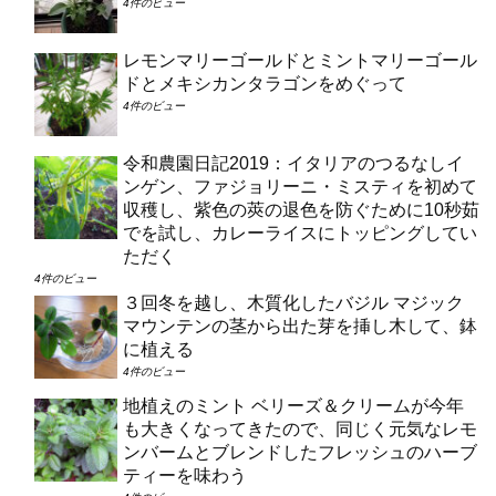
4件のビュー
レモンマリーゴールドとミントマリーゴール
ドとメキシカンタラゴンをめぐって
4件のビュー
令和農園日記2019：イタリアのつるなしイ
ンゲン、ファジョリーニ・ミスティを初めて
収穫し、紫色の莢の退色を防ぐために10秒茹
でを試し、カレーライスにトッピングしてい
ただく
4件のビュー
３回冬を越し、木質化したバジル マジック
マウンテンの茎から出た芽を挿し木して、鉢
に植える
4件のビュー
地植えのミント ベリーズ＆クリームが今年
も大きくなってきたので、同じく元気なレモ
ンバームとブレンドしたフレッシュのハーブ
ティーを味わう