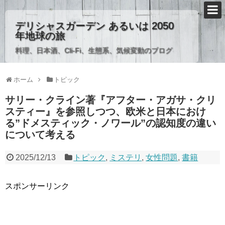
デリシャスガーデン あるいは 2050
年地球の旅
料理、日本酒、Cli-Fi、生態系、気候変動のブログ
ホーム
トピック
サリー・クライン著『アフター・アガサ・クリ
スティー』を参照しつつ、欧米と日本におけ
る”ドメスティック・ノワール”の認知度の違い
について考える
2025/12/13
トピック
,
ミステリ
,
女性問題
,
書籍
スポンサーリンク