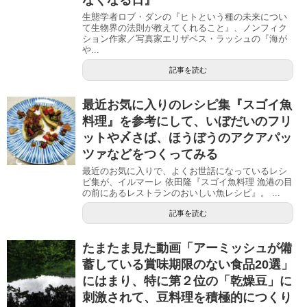
生態学者ロブ・ダンの『ヒトという種の未来につい
て生物界の法則が教えてくれること』、ノンフィク
ション作家／写真家エリザベス・ラッシュの『海が
や...
記事を読む
最近お気に入りのレシピ集『スゴイ魚
料理』を参考にして、いぼだいのフリ
ットや〆さば、ほうぼうのアクアパッ
ツァなどをつくってみる
最近のお気に入りで、よくお世話になっているレシ
ピ集が、イルマーレ 依田隆『スゴイ魚料理 漁港の目
の前にあるレストランのおいしい魚レシピ』。 ...
記事を読む
たまたま見た動画「アーミッシュが備
蓄している賞味期限のない食品20選」
にはまり、特に第２位の「乾燥豆」に
刺激されて、豆料理を積極的につくり