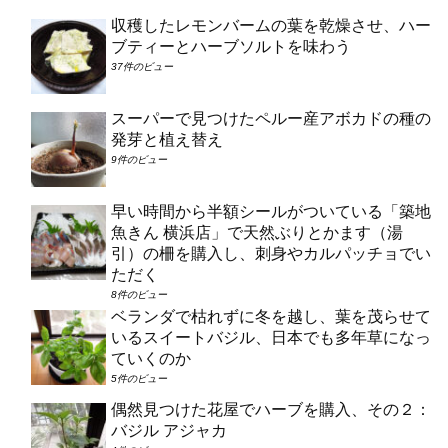
収穫したレモンバームの葉を乾燥させ、ハー
ブティーとハーブソルトを味わう
37件のビュー
スーパーで見つけたペルー産アボカドの種の
発芽と植え替え
9件のビュー
早い時間から半額シールがついている「築地
魚きん 横浜店」で天然ぶりとかます（湯
引）の柵を購入し、刺身やカルパッチョでい
ただく
8件のビュー
ベランダで枯れずに冬を越し、葉を茂らせて
いるスイートバジル、日本でも多年草になっ
ていくのか
5件のビュー
偶然見つけた花屋でハーブを購入、その２：
バジル アジャカ