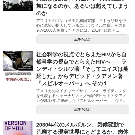
舞になるのか、あるいは超えてしまう
のか
アフリカのコンゴ民主共和国東部、イトゥリ州を中
心に感染が拡大しているエボラウイルス病。その死
者が1000人を超えたときには、2014年に西ア...
記事を読む
社会科学の視点でとらえたHIVから自
然科学の視点でとらえたHIVへ――ラ
ンディ・シルツ著『そしてエイズは蔓
延した』からデビッド・クアメン著
『スピルオーバー』へ その１
アメリカのネイチャー／サイエンス・ライティング
を代表するジャーナリスト／作家デビッド・クアメ
ンが2012年に発表した『スピルオーバー――ウイ...
記事を読む
2080年代のメルボルン、気候変動で
荒廃する現実世界にとどまるか、肉体