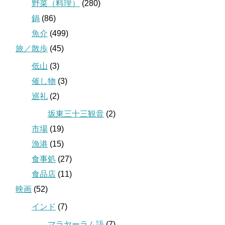
野菜（料理）
(280)
鍋
(86)
魚介
(499)
旅／散歩
(45)
低山
(3)
催し物
(3)
巡礼
(2)
坂東三十三観音
(2)
市場
(19)
漁港
(15)
食事処
(27)
食品店
(11)
映画
(52)
インド
(7)
マラヤーラム語
(7)