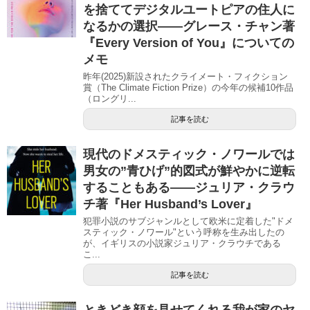
を捨ててデジタルユートピアの住人に
なるかの選択――グレース・チャン著
『Every Version of You』についての
メモ
昨年(2025)新設されたクライメート・フィクション
賞（The Climate Fiction Prize）の今年の候補10作品
（ロングリ...
記事を読む
現代のドメスティック・ノワールでは
男女の”青ひげ”的図式が鮮やかに逆転
することもある――ジュリア・クラウ
チ著『Her Husband’s Lover』
犯罪小説のサブジャンルとして欧米に定着した"ドメ
スティック・ノワール"という呼称を生み出したの
が、イギリスの小説家ジュリア・クラウチである
こ...
記事を読む
ときどき顔を見せてくれる我が家のヤ