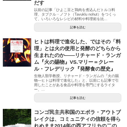
だす
以前の記事「ひよこ豆と鶏肉を煮込んだトルコ料
理、タブクル・ノフト（Tavuklu nohut）をつくっ
て、いろいろなレシピの材料や料理術を比...
記事を読む
ヒトは料理で進化した、ではその「料
理」とは火の使用と発酵のどちらから
生まれたのか――リチャード・ランガ
ム『火の賜物』VS.マリー＝クレー
ル・フレデリック『発酵食の歴史』
生物人類学教授、リチャード・ランガムの『火の賜
物―ヒトは料理で進化した』と、以前にも記事で引
用したことがある食品や料理を専門にするライタ
ー、...
記事を読む
コンゴ民主共和国のエボラ・アウトブ
レイクは、コミュニティの信頼を得ら
れぬまま2014年の西アフリカの二の