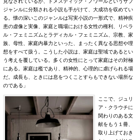
見なされているが、ドメスティック・ノワールというサブ
ジャンルに分類される小説も手がけて、大成功を収めてい
る。懐の深いこのジャンルは写実小説の一形式で、精神疾
患の虚像と実像、家庭と職場における女性の権利、リベラ
ル・フェミニズムとラディカル・フェミニズム、宗教、家
族、母性、家庭内暴力といった、まったく異なる思想や理
想をすべて扱う。こうした小説は、家庭は聖域であるとい
う考えを覆している。多くの女性にとって家庭はその対極
にある。家庭は檻であり、精神的、心理的に虐げられる場
だ。成長も、ときには息をつくことすらもできない場所な
のである」
ここで、ジュリ
ア・クラウチに
関わりのある文
献をもう１冊、
取り上げておき