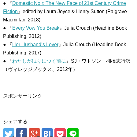
● 『
Domestic Noir: The New Face of 21st Century Crime
Fiction
』edited by Laura Joyce & Henry Sutton (Palgrave
Macmillan, 2018)
● 『
Every Vow You Break
』Julia Crouch (Headline Book
Publishing, 2012)
● 『
Her Husband’s Lover
』Julia Crouch (Headline Book
Publishing, 2017)
● 『
わたしが眠りにつく前に
』SJ・ワトソン 棚橋志行訳
（ヴィレッジブックス、2012年）
スポンサーリンク
シェアする