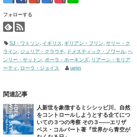
0
0
フォローする
SJ・ワトソン
,
イギリス
,
ギリアン・フリン
,
サリー・ク
ライン
,
ジュリア・クラウチ
,
ドメスティック・ノワール
,
ヘ
ンリー・サットン
,
ポーラ・ホーキンズ
,
リアーン・モリア
ーティ
,
ローラ・ジョイス
uejin
関連記事
人新世を象徴するミシシッピ川、自然
をコントロールしようとする企てにつ
いての３つの考察 その３――エリザ
ベス・コルバート著『世界から青空が
なくなる日』