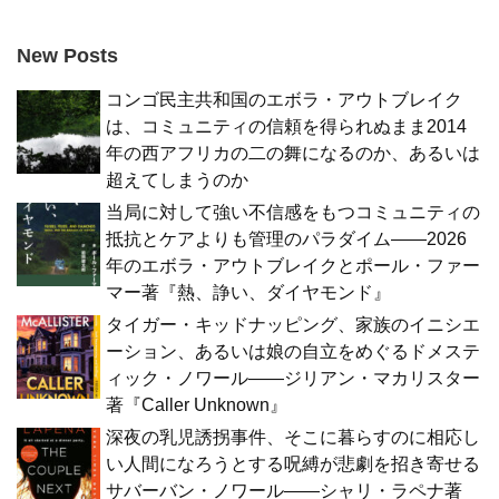
New Posts
コンゴ民主共和国のエボラ・アウトブレイク
は、コミュニティの信頼を得られぬまま2014
年の西アフリカの二の舞になるのか、あるいは
超えてしまうのか
当局に対して強い不信感をもつコミュニティの
抵抗とケアよりも管理のパラダイム――2026
年のエボラ・アウトブレイクとポール・ファー
マー著『熱、諍い、ダイヤモンド』
タイガー・キッドナッピング、家族のイニシエ
ーション、あるいは娘の自立をめぐるドメステ
ィック・ノワール――ジリアン・マカリスター
著『Caller Unknown』
深夜の乳児誘拐事件、そこに暮らすのに相応し
い人間になろうとする呪縛が悲劇を招き寄せる
サバーバン・ノワール――シャリ・ラペナ著