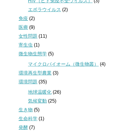
HIV（ヒト免疫不全ウイルス）
(3)
エボラウイルス
(2)
免疫
(2)
医療
(9)
女性問題
(11)
寄生虫
(1)
微生物生態学
(5)
マイクロバイオーム（微生物叢）
(4)
環境再生型農業
(3)
環境問題
(35)
地球温暖化
(26)
気候変動
(25)
生き物
(5)
生命科学
(1)
発酵
(7)