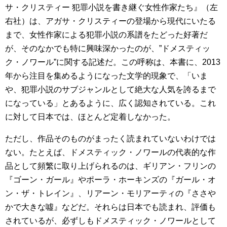
サ・クリスティー 犯罪小説を書き継ぐ女性作家たち』（左
右社）は、アガサ・クリスティーの登場から現代にいたる
まで、女性作家による犯罪小説の系譜をたどった好著だ
が、そのなかでも特に興味深かったのが、”ドメスティッ
ク・ノワール”に関する記述だ。この呼称は、本書に、2013
年から注目を集めるようになった文学的現象で、「いま
や、犯罪小説のサブジャンルとして絶大な人気を誇るまで
になっている」とあるように、広く認知されている。これ
に対して日本では、ほとんど定着しなかった。
ただし、作品そのものがまったく読まれていないわけでは
ない。たとえば、ドメスティック・ノワールの代表的な作
品として頻繁に取り上げられるのは、ギリアン・フリンの
『ゴーン・ガール』やポーラ・ホーキンズの『ガール・オ
ン・ザ・トレイン』、リアーン・モリアーティの『ささや
かで大きな噓』などだ。それらは日本でも読まれ、評価も
されているが、必ずしもドメスティック・ノワールとして