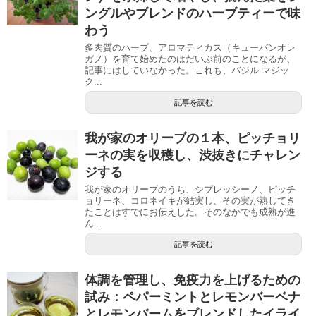
ングルやブレンドのハーブティーで味
わう
多肉質のハーブ、アロマティカス（キューバンオレ
ガノ）を育て始めたのはだいぶ前のことになるが、
記事にはしていなかった。これも、バジル マジッ
ク...
記事を読む
我が家のオリーブの１本、ピッチョリ
ーネの実を収穫し、渋抜きにチャレン
ジする
我が家のオリーブのうち、シプレッシーノ、ピッチ
ョリーネ、コロネイキが結実し、その実が熟してき
たことはすでにお伝えした。そのなかでも成熟が進
ん...
記事を読む
体調を管理し、免疫力を上げるための
試み：ペパーミントとレモンバーベナ
とレモンバームをブレンドしたイライ