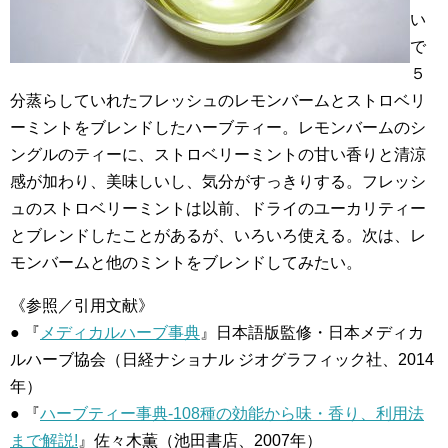
い
で
５
分蒸らしていれたフレッシュのレモンバームとストロベリ
ーミントをブレンドしたハーブティー。レモンバームのシ
ングルのティーに、ストロベリーミントの甘い香りと清涼
感が加わり、美味しいし、気分がすっきりする。フレッシ
ュのストロベリーミントは以前、ドライのユーカリティー
とブレンドしたことがあるが、いろいろ使える。次は、レ
モンバームと他のミントをブレンドしてみたい。
《参照／引用文献》
● 『
メディカルハーブ事典
』日本語版監修・日本メディカ
ルハーブ協会（日経ナショナル ジオグラフィック社、2014
年）
● 『
ハーブティー事典-108種の効能から味・香り、利用法
まで解説!
』佐々木薫（池田書店、2007年）