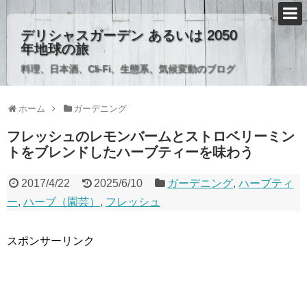
デリシャスガーデン あるいは 2050
年地球の旅
料理、日本酒、Cli-Fi、生態系、気候変動のブログ
ホーム
ガーデニング
フレッシュのレモンバームとストロベリーミン
トをブレンドしたハーブティーを味わう
2017/4/22
2025/6/10
ガーデニング
,
ハーブティ
ー
,
ハーブ（園芸）
,
フレッシュ
スポンサーリンク