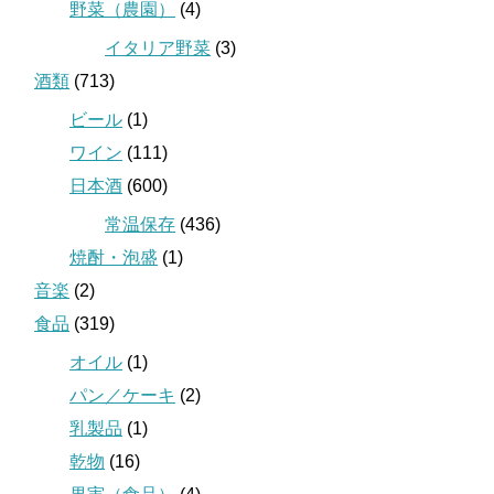
野菜（農園）
(4)
イタリア野菜
(3)
酒類
(713)
ビール
(1)
ワイン
(111)
日本酒
(600)
常温保存
(436)
焼酎・泡盛
(1)
音楽
(2)
食品
(319)
オイル
(1)
パン／ケーキ
(2)
乳製品
(1)
乾物
(16)