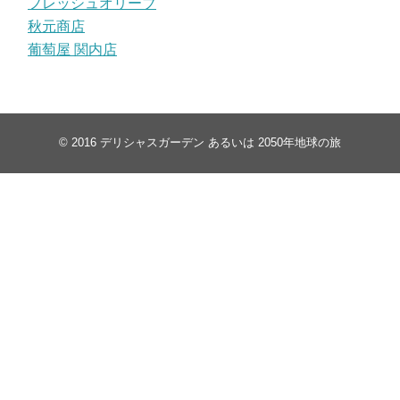
フレッシュオリーブ
秋元商店
葡萄屋 関内店
© 2016
デリシャスガーデン あるいは 2050年地球の旅