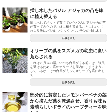
挿し木したバジル アジャカの苗を鉢
に植え替える
挿し木してポットで育てていたバジル アジャカの苗
が育ってきたので、鉢に植え替えることにした。こ
れより先にバジル マジックマウンテンの挿し木を...
記事を読む
オリーブの葉をスズメガの幼虫に食い
荒らされる
これは８月末の話。いつも台風がくる前には、強風
を避けるために庭のオリーブを屋内にしまうように
しているが、その台風が去ってオリーブを庭に出し
て...
記事を読む
部分的に剪定したレモンバーベナの茎
から摘んだ葉を乾燥させ、香りも味も
素晴らしいドライのハーブティーを味