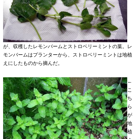
が、収穫したレモンバームとストロベリーミントの葉。レ
モンバームはプランターから、ストロベリーミントは地植
えにしたものから摘んだ。
←
こ
ち
ら
が
地
植