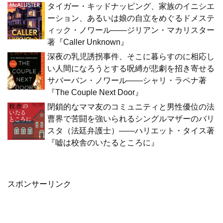
タイガー・キッドナッピング、家族のイニシエ
ーション、あるいは娘の自立をめぐるドメステ
ィック・ノワール――ジリアン・マカリスター
著『Caller Unknown』
深夜の乳児誘拐事件、そこに暮らすのに相応し
い人間になろうとする呪縛が悲劇を招き寄せる
サバーバン・ノワール――シャリ・ラペナ著
『The Couple Next Door』
閉鎖的なママ友のコミュニティと男性優位の法
曹界で苦闘を強いられるシングルマザーのバリ
スタ（法廷弁護士）――ハリエット・タイス著
『嘘は校舎のいたるところに』
スポンサーリンク