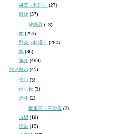
果実（料理）
(27)
穀物
(37)
乾燥豆
(13)
肉
(253)
野菜（料理）
(280)
鍋
(86)
魚介
(499)
旅／散歩
(45)
低山
(3)
催し物
(3)
巡礼
(2)
坂東三十三観音
(2)
市場
(19)
漁港
(15)