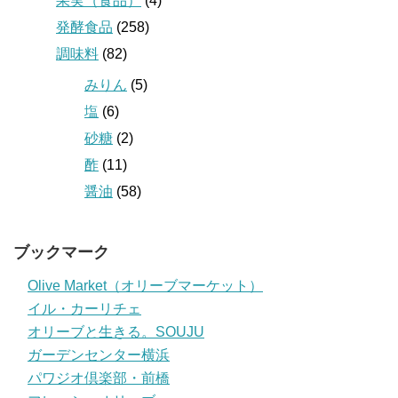
果実（食品）
(4)
発酵食品
(258)
調味料
(82)
みりん
(5)
塩
(6)
砂糖
(2)
酢
(11)
醤油
(58)
ブックマーク
Olive Market（オリーブマーケット）
イル・カーリチェ
オリーブと生きる。SOUJU
ガーデンセンター横浜
パワジオ倶楽部・前橋