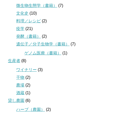
微生物生態学（書籍）
(7)
文化史
(10)
料理／レシピ
(2)
疫学
(21)
発酵（書籍）
(2)
遺伝子／分子生物学（書籍）
(7)
ゲノム医療（書籍）
(1)
生産者
(8)
ワイナリー
(3)
干物
(2)
農場
(2)
酒蔵
(1)
貸し農園
(6)
ハーブ（農園）
(2)