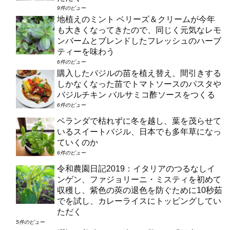
9件のビュー
地植えのミント ベリーズ＆クリームが今年
も大きくなってきたので、同じく元気なレモ
ンバームとブレンドしたフレッシュのハーブ
ティーを味わう
6件のビュー
購入したバジルの苗を植え替え、間引きする
しかなくなった苗でトマトソースのパスタや
バジルチキン バルサミコ酢ソースをつくる
6件のビュー
ベランダで枯れずに冬を越し、葉を茂らせて
いるスイートバジル、日本でも多年草になっ
ていくのか
6件のビュー
令和農園日記2019：イタリアのつるなしイ
ンゲン、ファジョリーニ・ミスティを初めて
収穫し、紫色の莢の退色を防ぐために10秒茹
でを試し、カレーライスにトッピングしてい
ただく
5件のビュー