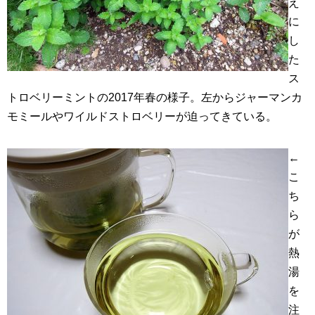
え
に
し
た
ス
トロベリーミントの2017年春の様子。左からジャーマンカ
モミールやワイルドストロベリーが迫ってきている。
←
こ
ち
ら
が
熱
湯
を
注