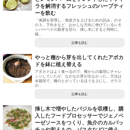
ラを解消するフレッシュのハーブティ
ーを飲む
「体調を管理し、免疫力を上げるための試み」のそ
の３。下向きなど、おかしな方向に伸びているレモ
ンバーベナの新芽を切り、挿し木にすると同時に、
残...
記事を読む
やっと種から芽を出してくれたアボカ
ドを鉢に植え替える
アボカドはよく食べるので、種からの栽培にチャレ
ンジしていたが、なかなか芽が出なかった。方法は
水栽培で、種のとがっているほうを上にし、ガラス
の...
記事を読む
挿し木で増やしたバジルを収穫し、購
入したフードプロセッサーでジェノベ
ーゼソースをつくり、魚介のカルパッ
チョや和えもの、パスタなどに使う