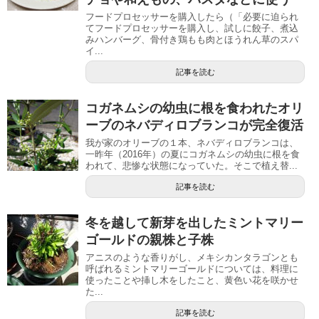
フードプロセッサーを購入したら（「必要に迫られ
てフードプロセッサーを購入し、試しに餃子、煮込
みハンバーグ、骨付き鶏もも肉とほうれん草のスパ
イ...
記事を読む
コガネムシの幼虫に根を食われたオリ
ーブのネバディロブランコが完全復活
我が家のオリーブの１本、ネバディロブランコは、
一昨年（2016年）の夏にコガネムシの幼虫に根を食
われて、悲惨な状態になっていた。そこで植え替...
記事を読む
冬を越して新芽を出したミントマリー
ゴールドの親株と子株
アニスのような香りがし、メキシカンタラゴンとも
呼ばれるミントマリーゴールドについては、料理に
使ったことや挿し木をしたこと、黄色い花を咲かせ
た...
記事を読む