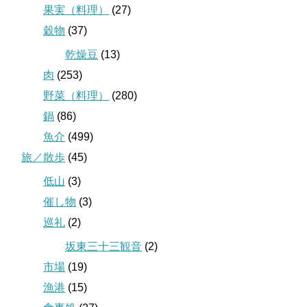
果実（料理）
(27)
穀物
(37)
乾燥豆
(13)
肉
(253)
野菜（料理）
(280)
鍋
(86)
魚介
(499)
旅／散歩
(45)
低山
(3)
催し物
(3)
巡礼
(2)
坂東三十三観音
(2)
市場
(19)
漁港
(15)