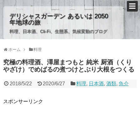
デリシャスガーデン あるいは 2050
年地球の旅
料理、日本酒、Cli-Fi、生態系、気候変動のブログ
ホーム
料理
究極の料理酒、澤屋まつもと 純米 厨酒（くり
やざけ）でめばるの煮つけとぶり大根をつくる
2018/5/22
2020/6/27
料理
,
日本酒
,
酒類
,
魚介
スポンサーリンク