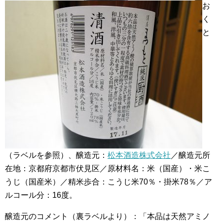
お
く
と
（ラベルを参照）、醸造元：
松本酒造株式会社
／醸造元所
在地：京都府京都市伏見区／原材料名：米（国産）・米こ
うじ（国産米）／精米歩合：こうじ米70％・掛米78％／ア
ルコール分：16度。
醸造元のコメント（裏ラベルより）：「本品は天然アミノ