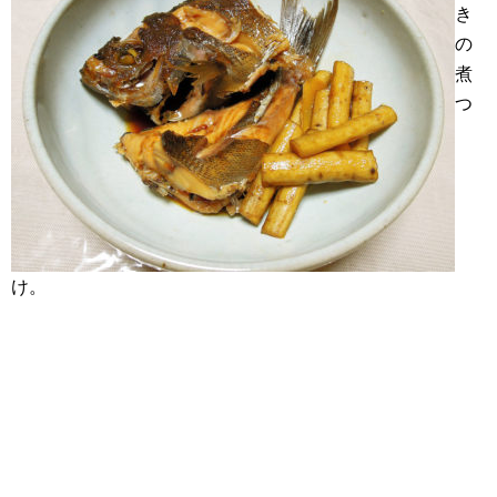
き
の
煮
つ
け。