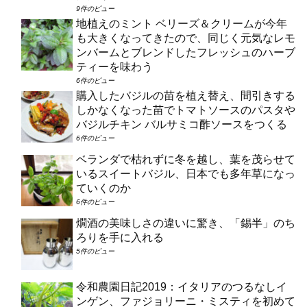
9件のビュー
地植えのミント ベリーズ＆クリームが今年
も大きくなってきたので、同じく元気なレモ
ンバームとブレンドしたフレッシュのハーブ
ティーを味わう
6件のビュー
購入したバジルの苗を植え替え、間引きする
しかなくなった苗でトマトソースのパスタや
バジルチキン バルサミコ酢ソースをつくる
6件のビュー
ベランダで枯れずに冬を越し、葉を茂らせて
いるスイートバジル、日本でも多年草になっ
ていくのか
6件のビュー
燗酒の美味しさの違いに驚き、「錫半」のち
ろりを手に入れる
5件のビュー
令和農園日記2019：イタリアのつるなしイ
ンゲン、ファジョリーニ・ミスティを初めて