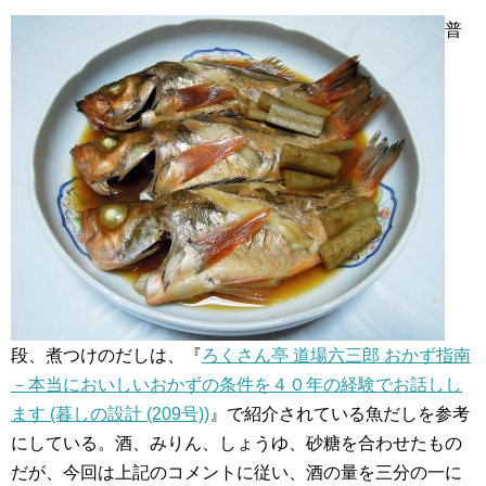
普
段、煮つけのだしは、『
ろくさん亭 道場六三郎 おかず指南
－本当においしいおかずの条件を４０年の経験でお話しし
ます (暮しの設計 (209号))
』で紹介されている魚だしを参考
にしている。酒、みりん、しょうゆ、砂糖を合わせたもの
だが、今回は上記のコメントに従い、酒の量を三分の一に