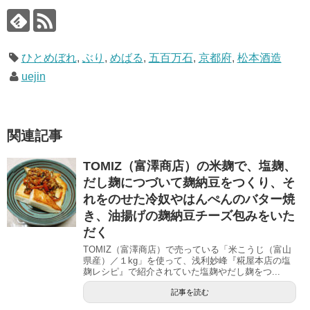
ひとめぼれ
,
ぶり
,
めばる
,
五百万石
,
京都府
,
松本酒造
uejin
関連記事
TOMIZ（富澤商店）の米麹で、塩麹、
だし麹につづいて麹納豆をつくり、そ
れをのせた冷奴やはんぺんのバター焼
き、油揚げの麹納豆チーズ包みをいた
だく
TOMIZ（富澤商店）で売っている「米こうじ（富山
県産）／１kg」を使って、浅利妙峰『糀屋本店の塩
麹レシピ』で紹介されていた塩麹やだし麹をつ...
記事を読む