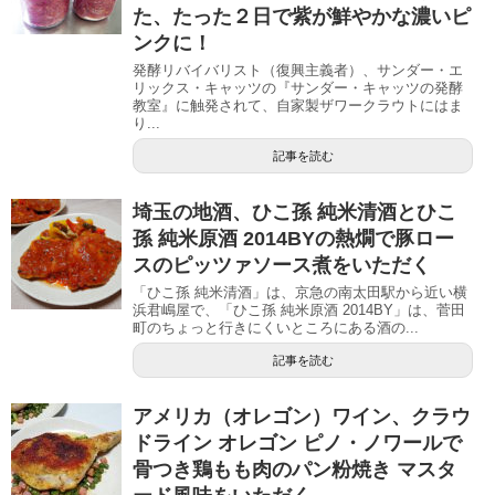
た、たった２日で紫が鮮やかな濃いピ
ンクに！
発酵リバイバリスト（復興主義者）、サンダー・エ
リックス・キャッツの『サンダー・キャッツの発酵
教室』に触発されて、自家製ザワークラウトにはま
り...
記事を読む
埼玉の地酒、ひこ孫 純米清酒とひこ
孫 純米原酒 2014BYの熱燗で豚ロー
スのピッツァソース煮をいただく
「ひこ孫 純米清酒」は、京急の南太田駅から近い横
浜君嶋屋で、「ひこ孫 純米原酒 2014BY」は、菅田
町のちょっと行きにくいところにある酒の...
記事を読む
アメリカ（オレゴン）ワイン、クラウ
ドライン オレゴン ピノ・ノワールで
骨つき鶏もも肉のパン粉焼き マスタ