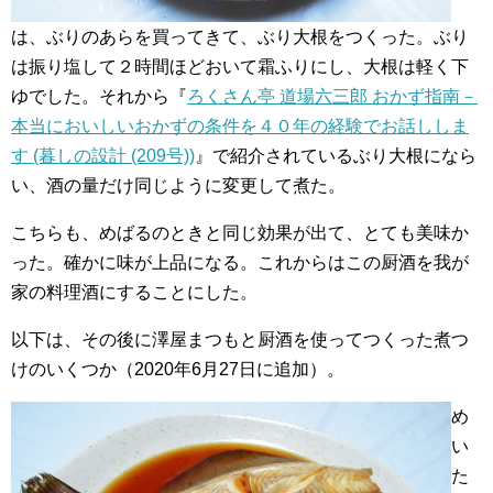
は、ぶりのあらを買ってきて、ぶり大根をつくった。ぶり
は振り塩して２時間ほどおいて霜ふりにし、大根は軽く下
ゆでした。それから『
ろくさん亭 道場六三郎 おかず指南－
本当においしいおかずの条件を４０年の経験でお話ししま
す (暮しの設計 (209号))
』で紹介されているぶり大根になら
い、酒の量だけ同じように変更して煮た。
こちらも、めばるのときと同じ効果が出て、とても美味か
った。確かに味が上品になる。これからはこの厨酒を我が
家の料理酒にすることにした。
以下は、その後に澤屋まつもと厨酒を使ってつくった煮つ
けのいくつか（2020年6月27日に追加）。
め
い
た