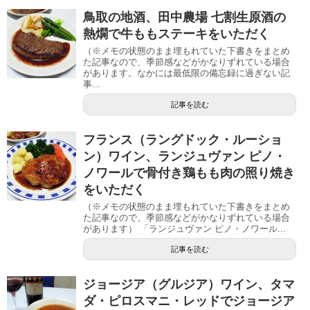
鳥取の地酒、田中農場 七割生原酒の
熱燗で牛ももステーキをいただく
（※メモの状態のまま埋もれていた下書きをまとめ
た記事なので、季節感などがかなりずれている場合
があります。なかには最低限の備忘録に過ぎない記
事...
記事を読む
フランス（ラングドック・ルーショ
ン）ワイン、ランジュヴァン ピノ・
ノワールで骨付き鶏もも肉の照り焼き
をいただく
（※メモの状態のまま埋もれていた下書きをまとめ
た記事なので、季節感などがかなりずれている場合
があります） 「ランジュヴァン ピノ・ノワール...
記事を読む
ジョージア（グルジア）ワイン、タマ
ダ・ピロスマニ・レッドでジョージア