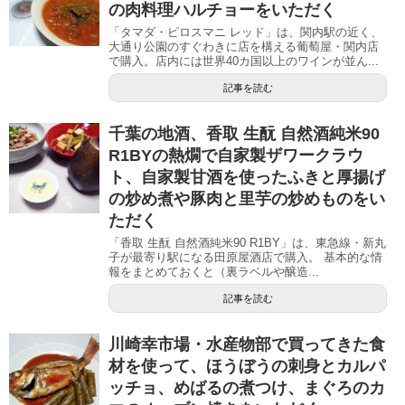
の肉料理ハルチョーをいただく
「タマダ・ピロスマニ レッド」は、関内駅の近く、
大通り公園のすぐわきに店を構える葡萄屋・関内店
で購入。店内には世界40カ国以上のワインが並ん...
記事を読む
千葉の地酒、香取 生酛 自然酒純米90
R1BYの熱燗で自家製ザワークラウ
ト、自家製甘酒を使ったふきと厚揚げ
の炒め煮や豚肉と里芋の炒めものをい
ただく
「香取 生酛 自然酒純米90 R1BY」は、東急線・新丸
子が最寄り駅になる田原屋酒店で購入。 基本的な情
報をまとめておくと（裏ラベルや醸造...
記事を読む
川崎幸市場・水産物部で買ってきた食
材を使って、ほうぼうの刺身とカルパ
ッチョ、めばるの煮つけ、まぐろのカ