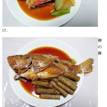
け。
柳
の
舞