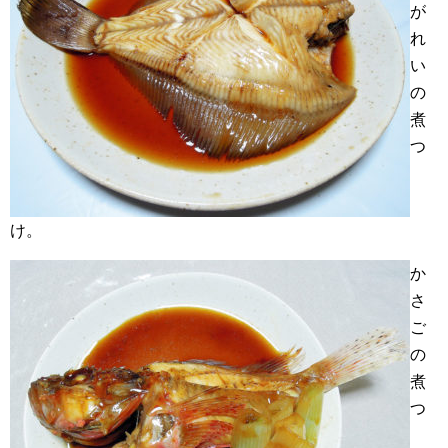
が
れ
い
の
煮
つ
け。
か
さ
ご
の
煮
つ