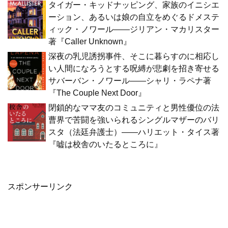
タイガー・キッドナッピング、家族のイニシエ
ーション、あるいは娘の自立をめぐるドメステ
ィック・ノワール――ジリアン・マカリスター
著『Caller Unknown』
深夜の乳児誘拐事件、そこに暮らすのに相応し
い人間になろうとする呪縛が悲劇を招き寄せる
サバーバン・ノワール――シャリ・ラペナ著
『The Couple Next Door』
閉鎖的なママ友のコミュニティと男性優位の法
曹界で苦闘を強いられるシングルマザーのバリ
スタ（法廷弁護士）――ハリエット・タイス著
『嘘は校舎のいたるところに』
スポンサーリンク