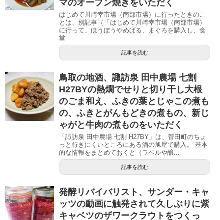
マのオーブン焼きをいただく
はじめて川崎幸市場（南部市場）に行ったときのこ
とは、別記事（「はじめて川崎幸市場（南部市場）
に行って、ほうぼうやめばる、まぐろを購入し、食
堂...
記事を読む
鳥取の地酒、諏訪泉 田中農場 七割
H27BYの熱燗でせりと切り干し大根
のごま和え、ふきの葉とじゃこの煮も
の、ふきとがんもどきの煮もの、新じ
ゃがと牛肉の煮ものをいただく
「諏訪泉 田中農場 七割 H27BY」は、菅田町のちょ
っと行きにくいところにある酒の旭屋で購入。 基本
的な情報をまとめておくと（ラベルや醸...
記事を読む
発酵リバイバリスト、サンダー・キャ
ッツの動画に触発されて久しぶりに紫
キャベツのザワークラウトをつくっ