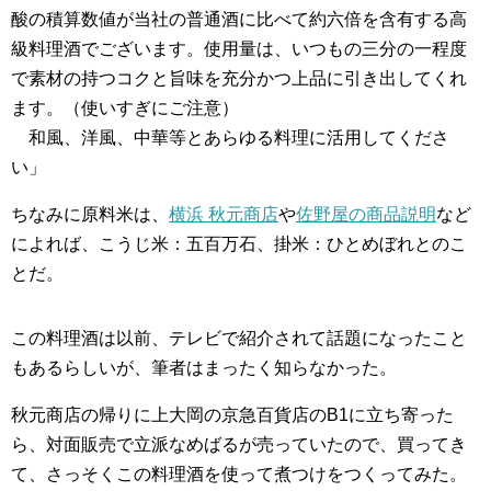
酸の積算数値が当社の普通酒に比べて約六倍を含有する高
級料理酒でございます。使用量は、いつもの三分の一程度
で素材の持つコクと旨味を充分かつ上品に引き出してくれ
ます。（使いすぎにご注意）
和風、洋風、中華等とあらゆる料理に活用してくださ
い」
ちなみに原料米は、
横浜 秋元商店
や
佐野屋の商品説明
など
によれば、こうじ米：五百万石、掛米：ひとめぼれとのこ
とだ。
この料理酒は以前、テレビで紹介されて話題になったこと
もあるらしいが、筆者はまったく知らなかった。
秋元商店の帰りに上大岡の京急百貨店のB1に立ち寄った
ら、対面販売で立派なめばるが売っていたので、買ってき
て、さっそくこの料理酒を使って煮つけをつくってみた。