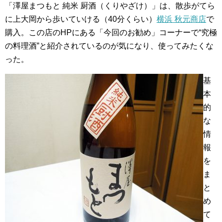
「澤屋まつもと 純米 厨酒（くりやざけ）」は、散歩がてら
に上大岡から歩いていける（40分くらい）
横浜 秋元商店
で
購入。この店のHPにある「今回のお勧め」コーナーで“究極
の料理酒”と紹介されているのが気になり、使ってみたくな
った。
基
本
的
な
情
報
を
ま
と
め
て