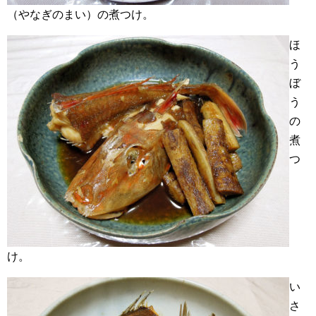
（やなぎのまい）の煮つけ。
ほ
う
ぼ
う
の
煮
つ
け。
い
さ