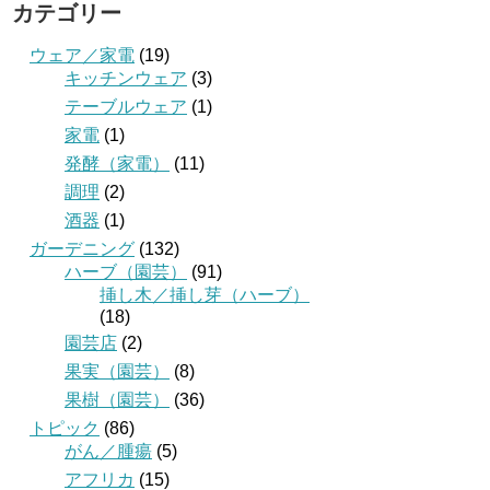
カテゴリー
ウェア／家電
(19)
キッチンウェア
(3)
テーブルウェア
(1)
家電
(1)
発酵（家電）
(11)
調理
(2)
酒器
(1)
ガーデニング
(132)
ハーブ（園芸）
(91)
挿し木／挿し芽（ハーブ）
(18)
園芸店
(2)
果実（園芸）
(8)
果樹（園芸）
(36)
トピック
(86)
がん／腫瘍
(5)
アフリカ
(15)