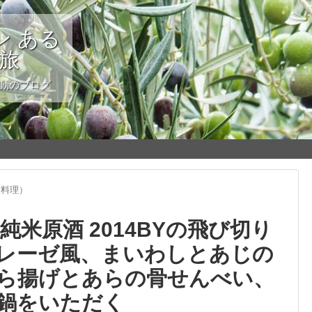
 ある
の旅
変動のブログ
（料理）
純米原酒 2014BYの飛び切り
レーゼ風、まいわしとあじの
ら揚げとあらの骨せんべい、
鍋をいただく