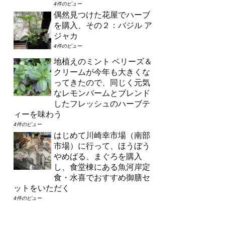
4件のビュー
偶然見つけた花屋でハーブ
を購入、その２：バジル ア
ジャカ
4件のビュー
地植えのミント ベリーズ＆
クリームが今年も大きくな
ってきたので、同じく元気
なレモンバームとブレンド
したフレッシュのハーブテ
ィーを味わう
4件のビュー
はじめて川崎幸市場（南部
市場）に行って、ほうぼう
やめばる、まぐろを購入
し、食堂棟にある魚河岸定
食・水喜でおすすめ御膳セ
ットをいただく
4件のビュー