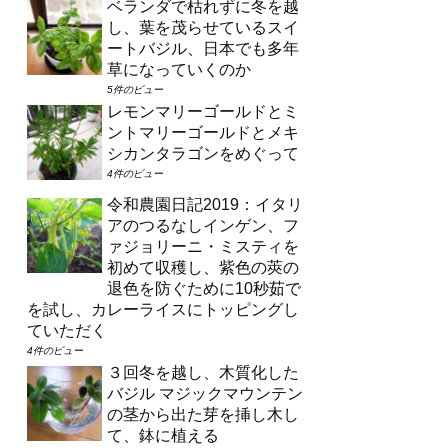
ベランダで枯れずに冬を越
し、葉を茂らせているスイ
ートバジル、日本でも多年
草になっていくのか
5件のビュー
レモンマリーゴールドとミ
ントマリーゴールドとメキ
シカンタラゴンをめぐって
4件のビュー
令和農園日記2019：イタリ
アのつるなしインゲン、フ
ァジョリーニ・ミスティを
初めて収穫し、紫色の莢の
退色を防ぐために10秒茹で
を試し、カレーライスにトッピングし
ていただく
4件のビュー
３回冬を越し、木質化した
バジル マジックマウンテン
の茎から出た芽を挿し木し
て、鉢に植える