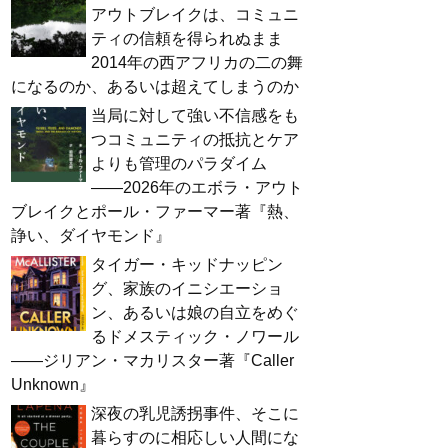
アウトブレイクは、コミュニ
ティの信頼を得られぬまま
2014年の西アフリカの二の舞
になるのか、あるいは超えてしまうのか
当局に対して強い不信感をも
つコミュニティの抵抗とケア
よりも管理のパラダイム
――2026年のエボラ・アウト
ブレイクとポール・ファーマー著『熱、
諍い、ダイヤモンド』
タイガー・キッドナッピン
グ、家族のイニシエーショ
ン、あるいは娘の自立をめぐ
るドメスティック・ノワール
――ジリアン・マカリスター著『Caller
Unknown』
深夜の乳児誘拐事件、そこに
暮らすのに相応しい人間にな