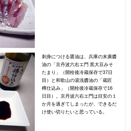
刺身につける醤油は、兵庫の末廣醬
油の「京丹波六右エ門 黒大豆みそ
たまり」（開栓後冷蔵保存で37日
目）と和歌山の湯浅醬油の「蔵匠
樽仕込み」（開栓後冷蔵保存で16
日目）。京丹波六右エ門は目安の１
か月を過ぎてしまったが、できるだ
け使い切りたいと思っている。