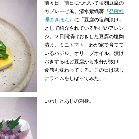
前々日、前日につづいて塩麴豆腐の
カプレーゼ風。清水紫織著『
発酵料
理のきほん
』に「豆腐の塩麹漬け」
として紹介されている料理のアレン
ジ。２日間漬けおきした豆腐の塩麴
漬け、ミニトマト、わが家で育てて
いるバジル、オリーブオイル。漬け
おきするほど豆腐から水分が抜け、
食感も変わってくる。この日は試し
にライムをしぼってみた。
いわしとあじの刺身。