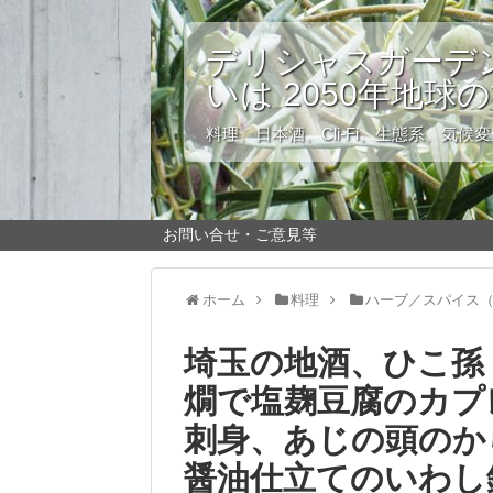
デリシャスガーデン
いは 2050年地球
料理、日本酒、Cli-Fi、生態系、気候
お問い合せ・ご意見等
ホーム
料理
ハーブ／スパイス
埼玉の地酒、ひこ孫 
燗で塩麹豆腐のカプ
刺身、あじの頭のか
醤油仕立てのいわし