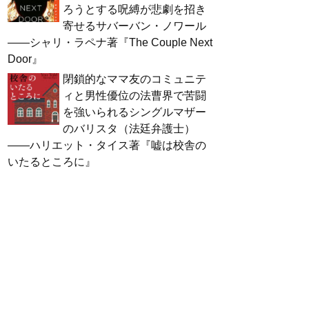
ろうとする呪縛が悲劇を招き
寄せるサバーバン・ノワール
――シャリ・ラペナ著『The Couple Next
Door』
閉鎖的なママ友のコミュニテ
ィと男性優位の法曹界で苦闘
を強いられるシングルマザー
のバリスタ（法廷弁護士）
――ハリエット・タイス著『嘘は校舎の
いたるところに』