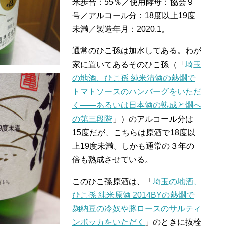
米歩合：55％／使用酵母：協会９
号／アルコール分：18度以上19度
未満／製造年月：2020.1。
通常のひこ孫は加水してある。わが
家に置いてあるそのひこ孫（「
埼玉
の地酒、ひこ孫 純米清酒の熱燗で
トマトソースのハンバーグをいただ
く――あるいは日本酒の熟成と燗へ
の第三段階
」）のアルコール分は
15度だが、こちらは原酒で18度以
上19度未満。しかも通常の３年の
倍も熟成させている。
このひこ孫原酒は、「
埼玉の地酒、
ひこ孫 純米原酒 2014BYの熱燗で
麹納豆の冷奴や豚ロースのサルティ
ンボッカをいただく
」のときに抜栓