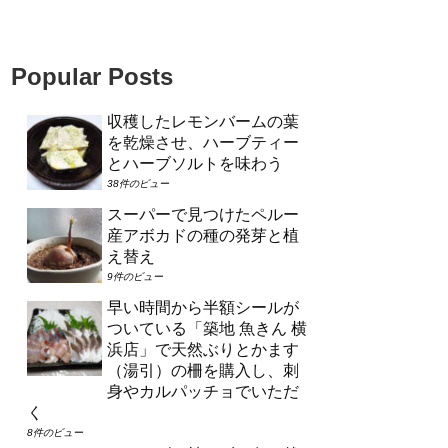
Popular Posts
収穫したレモンバームの葉
を乾燥させ、ハーブティー
とハーブソルトを味わう
38件のビュー
スーパーで見つけたペルー
産アボカドの種の発芽と植
え替え
9件のビュー
早い時間から半額シールが
ついている「築地 魚きん 横
浜店」で天然ぶりとかます
（湯引）の柵を購入し、刺
身やカルパッチョでいただ
く
8件のビュー