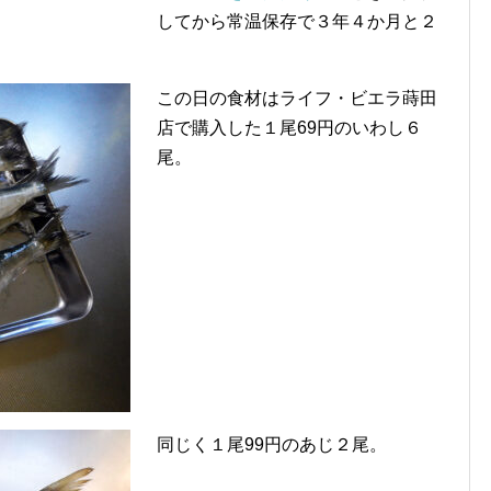
してから常温保存で３年４か月と２
この日の食材はライフ・ビエラ蒔田
店で購入した１尾69円のいわし６
尾。
同じく１尾99円のあじ２尾。