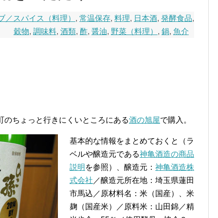
ブ／スパイス（料理）
,
常温保存
,
料理
,
日本酒
,
発酵食品
,
穀物
,
調味料
,
酒類
,
酢
,
醤油
,
野菜（料理）
,
鍋
,
魚介
菅田町のちょっと行きにくいところにある
酒の旭屋
で購入。
基本的な情報をまとめておくと（ラ
ベルや醸造元である
神亀酒造の商品
説明
を参照）、醸造元：
神亀酒造株
式会社
／醸造元所在地：埼玉県蓮田
市馬込／原材料名：米（国産）、米
麹（国産米）／原料米：山田錦／精