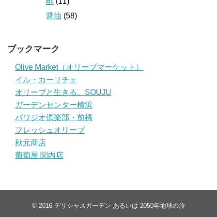
酢
(11)
醤油
(58)
ブックマーク
Olive Market（オリーブマーケット）
イル・カーリチェ
オリーブと生きる。SOUJU
ガーデンセンター横浜
パワジオ倶楽部・前橋
フレッシュオリーブ
秋元商店
葡萄屋 関内店
© 2016
デリシャスガーデン あるいは 2050年地球の旅