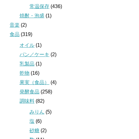
常温保存
(436)
焼酎・泡盛
(1)
音楽
(2)
食品
(319)
オイル
(1)
パン／ケーキ
(2)
乳製品
(1)
乾物
(16)
果実（食品）
(4)
発酵食品
(258)
調味料
(82)
みりん
(5)
塩
(6)
砂糖
(2)