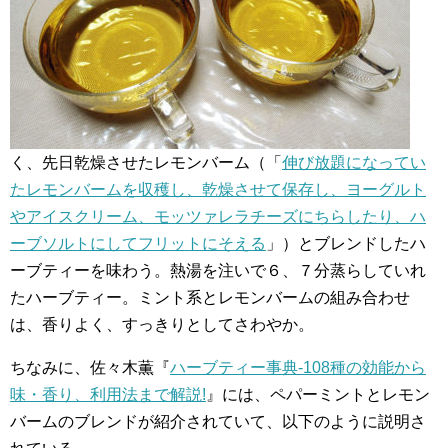
く、先日乾燥させたレモンバーム（「
伸び放題になってい
たレモンバームを収穫し、乾燥させて保存し、ヨーグルト
やアイスクリーム、モッツァレラチーズにちらしたり、ハ
ーブソルトにしてフリットにそえる
」）とブレンドしたハ
ーブティーを味わう。熱湯を注いで６、７分蒸らしていれ
たハーブティー。ミント系とレモンバームの組み合わせ
は、香りよく、すっきりとしてさわやか。
ちなみに、佐々木薫『
ハーブティー事典-108種の効能から
味・香り、利用法まで解説!
』には、ペパーミントとレモン
バームのブレンドが紹介されていて、以下のように説明さ