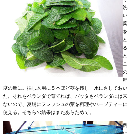
洗
い
葉
を
と
る
と
こ
の
程
度の量に。挿し木用に５本ほど茎を残し、水にさしておい
た。それをベランダで育てれば、バッタもベランダには来
ないので、夏場にフレッシュの葉を料理やハーブティーに
使える。そちらの結果はまたあらためて。
例
に