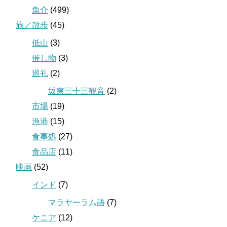
魚介
(499)
旅／散歩
(45)
低山
(3)
催し物
(3)
巡礼
(2)
坂東三十三観音
(2)
市場
(19)
漁港
(15)
食事処
(27)
食品店
(11)
映画
(52)
インド
(7)
マラヤーラム語
(7)
ケニア
(12)