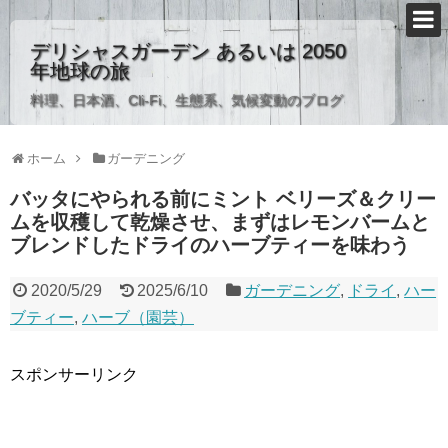
デリシャスガーデン あるいは 2050
年地球の旅
料理、日本酒、Cli-Fi、生態系、気候変動のブログ
ホーム
ガーデニング
バッタにやられる前にミント ベリーズ＆クリー
ムを収穫して乾燥させ、まずはレモンバームと
ブレンドしたドライのハーブティーを味わう
2020/5/29
2025/6/10
ガーデニング
,
ドライ
,
ハー
ブティー
,
ハーブ（園芸）
スポンサーリンク