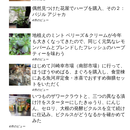
偶然見つけた花屋でハーブを購入、その２：
バジル アジャカ
4件のビュー
地植えのミント ベリーズ＆クリームが今年
も大きくなってきたので、同じく元気なレモ
ンバームとブレンドしたフレッシュのハーブ
ティーを味わう
4件のビュー
はじめて川崎幸市場（南部市場）に行って、
ほうぼうやめばる、まぐろを購入し、食堂棟
にある魚河岸定食・水喜でおすすめ御膳セッ
トをいただく
4件のビュー
いつものザワークラウトと、三つの異なる漬
け汁をスターターにしたきゅうり、にんじ
ん、セロリ、大根の発酵ピクルスを立て続け
に仕込み、ピクルスがどうなるかを確かめて
みた
4件のビュー