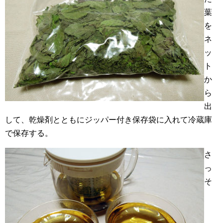
葉
を
ネ
ッ
ト
か
ら
出
して、乾燥剤とともにジッパー付き保存袋に入れて冷蔵庫
で保存する。
さ
っ
そ