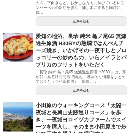
の３。下向きなど、おかしな方向に伸びているレモ
ンバーベナの新芽を切り、挿し木にすると同時に、
残...
記事を読む
愛知の地酒、長珍 純米 亀ノ尾65 無濾
過生原酒 H30BYの熱燗ではんぺんチ
ーズ焼き、いかげその一夜干しとブロ
ッコリーの炒めもの、いら／イラとパ
プリカのフリットをいただく
「長珍 純米 亀ノ尾65 無濾過生原酒 H30BY」は、芹
が谷にある秋元商店で購入。 基本的な情報をまとめ
ておくと（ラベル参照）、醸造元：...
記事を読む
小田原のウォーキングコース「太閤一
夜城と長興山史跡巡りコース」を歩
き、一夜城ヨロイヅカファームでスイ
ーツを購入し、そのまま小田原まで歩