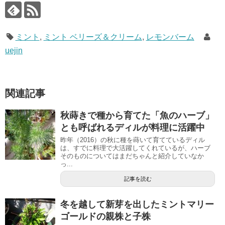
ミント
,
ミント ベリーズ＆クリーム
,
レモンバーム
uejin
関連記事
秋蒔きで種から育てた「魚のハーブ」
とも呼ばれるディルが料理に活躍中
昨年（2016）の秋に種を蒔いて育てているディル
は、すでに料理で大活躍してくれているが、ハーブ
そのものについてはまだちゃんと紹介していなか
っ...
記事を読む
冬を越して新芽を出したミントマリー
ゴールドの親株と子株