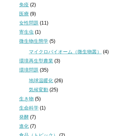
免疫
(2)
医療
(9)
女性問題
(11)
寄生虫
(1)
微生物生態学
(5)
マイクロバイオーム（微生物叢）
(4)
環境再生型農業
(3)
環境問題
(35)
地球温暖化
(26)
気候変動
(25)
生き物
(5)
生命科学
(1)
発酵
(7)
進化
(7)
食品（トピック）
(2)