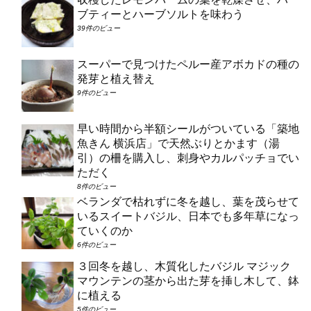
ブティーとハーブソルトを味わう
39件のビュー
スーパーで見つけたペルー産アボカドの種の
発芽と植え替え
9件のビュー
早い時間から半額シールがついている「築地
魚きん 横浜店」で天然ぶりとかます（湯
引）の柵を購入し、刺身やカルパッチョでい
ただく
8件のビュー
ベランダで枯れずに冬を越し、葉を茂らせて
いるスイートバジル、日本でも多年草になっ
ていくのか
6件のビュー
３回冬を越し、木質化したバジル マジック
マウンテンの茎から出た芽を挿し木して、鉢
に植える
5件のビュー