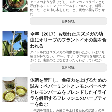
アニスのような香りがし、メキシカンタラゴンとも
呼ばれるミントマリーゴールドについては、料理に
使ったことや挿し木をしたこと、黄色い花を咲かせ
た...
記事を読む
今年（2017）も現れたスズメガの幼
虫にオリーブのフラントイオの葉を食
われる
タイトルにはスズメガの幼虫と書いたが、いまいち
確信が持てない。 昨年、オリーブの栽培を始めたと
きには、害虫のことなどまったくわかっていなか...
記事を読む
体調を管理し、免疫力を上げるための
試み：ペパーミントとレモンバーベナ
とレモンバームをブレンドしたイライ
ラを解消するフレッシュのハーブティ
ーを飲む
「体調を管理し、免疫力を上げるための試み」のそ