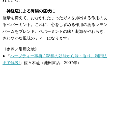
れている。
「
神経症による胃腸の症状に
痙攣を抑えて、おなかにたまったガスを排出する作用のあ
るペパーミント。これに、心をしずめる作用のあるレモン
バームをブレンド。ペパーミントの味と刺激がやわらぎ、
さわやかな風味のティーになります」
《参照／引用文献》
● 『
ハーブティー事典-108種の効能から味・香り、利用法
まで解説!
』佐々木薫（池田書店、2007年）