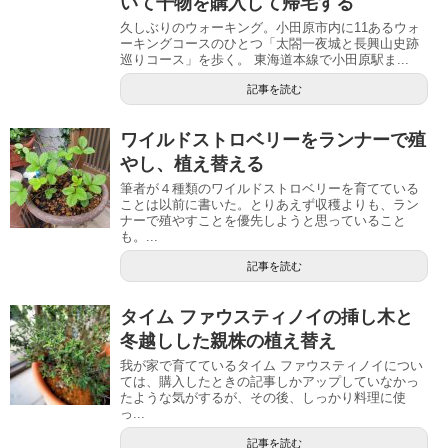
いて干物を購入して帰宅する
久しぶりのウォーキング。小田原市内に11あるウォ
ーキングコースのひとつ「太閤一夜城と長興山史跡
巡りコース」を歩く。 東海道本線で小田原駅ま...
記事を読む
ワイルドストロベリーをランナーで殖
やし、植え替える
筆者が４種類のワイルドストロベリーを育てている
ことは以前に書いた。とりあえず収穫よりも、ラン
ナーで殖やすことを優先しようと思っていること
も。...
記事を読む
タイム ファウスティノイの挿し木と
冬越しした親株の植え替え
我が家で育てているタイム ファウスティノイについ
ては、購入したときの記事しかアップしていなかっ
たような気がするが、その後、しっかり料理に使
っ...
記事を読む