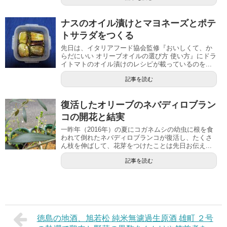
ナスのオイル漬けとマヨネーズとポテ
トサラダをつくる
先日は、イタリアフード協会監修『おいしくて、か
らだにいい オリーブオイルの選び方 使い方』にドラ
イトマトのオイル漬けのレシピが載っているのを...
記事を読む
復活したオリーブのネバディロブラン
コの開花と結実
一昨年（2016年）の夏にコガネムシの幼虫に根を食
われて倒れたネバディロブランコが復活し、たくさ
ん枝を伸ばして、花芽をつけたことは先日お伝え...
記事を読む
徳島の地酒、旭若松 純米無濾過生原酒 雄町 ２号