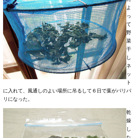
よ
っ
て
野
菜
干
し
ネ
ッ
ト
に入れて、風通しのよい場所に吊るして６日で葉がパリパ
リになった。
乾
燥
し
た