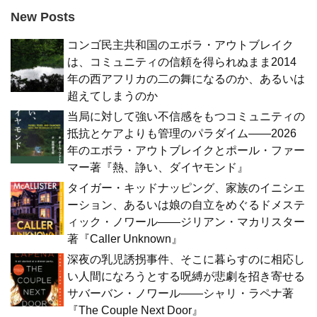
New Posts
コンゴ民主共和国のエボラ・アウトブレイク
は、コミュニティの信頼を得られぬまま2014
年の西アフリカの二の舞になるのか、あるいは
超えてしまうのか
当局に対して強い不信感をもつコミュニティの
抵抗とケアよりも管理のパラダイム――2026
年のエボラ・アウトブレイクとポール・ファー
マー著『熱、諍い、ダイヤモンド』
タイガー・キッドナッピング、家族のイニシエ
ーション、あるいは娘の自立をめぐるドメステ
ィック・ノワール――ジリアン・マカリスター
著『Caller Unknown』
深夜の乳児誘拐事件、そこに暮らすのに相応し
い人間になろうとする呪縛が悲劇を招き寄せる
サバーバン・ノワール――シャリ・ラペナ著
『The Couple Next Door』