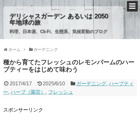
デリシャスガーデン あるいは 2050
年地球の旅
料理、日本酒、Cli-Fi、生態系、気候変動のブログ
ホーム
ガーデニング
種から育てたフレッシュのレモンバームのハー
ブティーをはじめて味わう
2017/4/17
2025/6/10
ガーデニング
,
ハーブティ
ー
,
ハーブ（園芸）
,
フレッシュ
スポンサーリンク