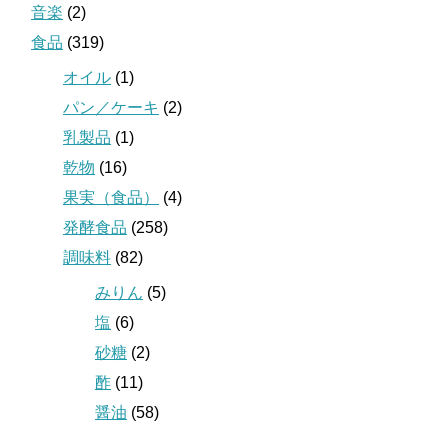
音楽
(2)
食品
(319)
オイル
(1)
パン／ケーキ
(2)
乳製品
(1)
乾物
(16)
果実（食品）
(4)
発酵食品
(258)
調味料
(82)
みりん
(5)
塩
(6)
砂糖
(2)
酢
(11)
醤油
(58)