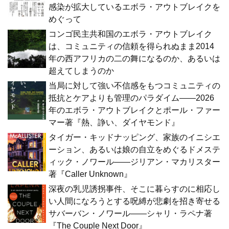
感染が拡大しているエボラ・アウトブレイクを
めぐって
コンゴ民主共和国のエボラ・アウトブレイク
は、コミュニティの信頼を得られぬまま2014
年の西アフリカの二の舞になるのか、あるいは
超えてしまうのか
当局に対して強い不信感をもつコミュニティの
抵抗とケアよりも管理のパラダイム――2026
年のエボラ・アウトブレイクとポール・ファー
マー著『熱、諍い、ダイヤモンド』
タイガー・キッドナッピング、家族のイニシエ
ーション、あるいは娘の自立をめぐるドメステ
ィック・ノワール――ジリアン・マカリスター
著『Caller Unknown』
深夜の乳児誘拐事件、そこに暮らすのに相応し
い人間になろうとする呪縛が悲劇を招き寄せる
サバーバン・ノワール――シャリ・ラペナ著
『The Couple Next Door』