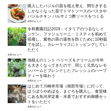
購入したバジルの苗を植え替え、間引きする
しかなくなった苗でトマトソースのパスタや
バジルチキン バルサミコ酢ソースをつくる
4件のビュー
令和農園日記2019：イタリアのつるなしイ
ンゲン、ファジョリーニ・ミスティを初めて
収穫し、紫色の莢の退色を防ぐために10秒茹
でを試し、カレーライスにトッピングしてい
ただく
4件のビュー
地植えのミント ベリーズ＆クリームが今年
も大きくなってきたので、同じく元気なレモ
ンバームとブレンドしたフレッシュのハーブ
ティーを味わう
4件のビュー
はじめて川崎幸市場（南部市場）に行って、
ほうぼうやめばる、まぐろを購入し、食堂棟
にある魚河岸定食・水喜でおすすめ御膳セッ
トをいただく
4件のビュー