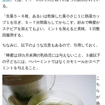
る。
「生葉５～６枚、あるいは乾燥した葉小さじ１に熱湯カッ
プ１を注ぎ、５～７分間蒸らしてからこす。好みで蜂蜜か
ステビアを加えてもよい。ミントを加えると美味。１日数
回服用する」
ちなみに、以下のような注意もあるので、引用しておく。
「蜂蜜は18カ月未満の乳幼児には与えないこと。３歳以下
の子どもには、ペパーミントではなくカモミールかスペア
ミントを与えること」
こ
ち
ら
が
熱