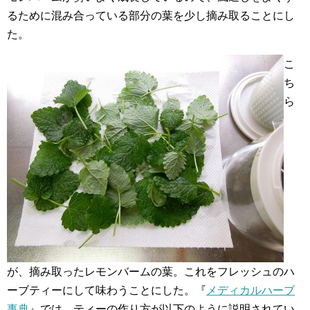
るために混み合っている部分の葉を少し摘み取ることにし
た。
こ
ち
ら
が、摘み取ったレモンバームの葉。これをフレッシュのハ
ーブティーにして味わうことにした。『
メディカルハーブ
事典
』では、ティーの作り方が以下のように説明されてい