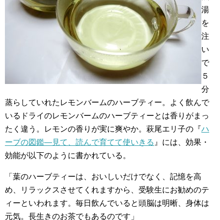
湯
を
注
い
で
５
分
蒸らしていれたレモンバームのハーブティー。よく飲んで
いるドライのレモンバームのハーブティーとは香りがまっ
たく違う。レモンの香りが実に爽やか。萩尾エリ子の『
ハ
ーブの図鑑―見て、読んで育てて使いきる
』には、効果・
効能が以下のように書かれている。
「葉のハーブティーは、おいしいだけでなく、記憶を高
め、リラックスさせてくれますから、受験生にお勧めのテ
ィーといわれます。毎日飲んでいると頭脳は明晰、身体は
元気。長生きのお茶でもあるのです」