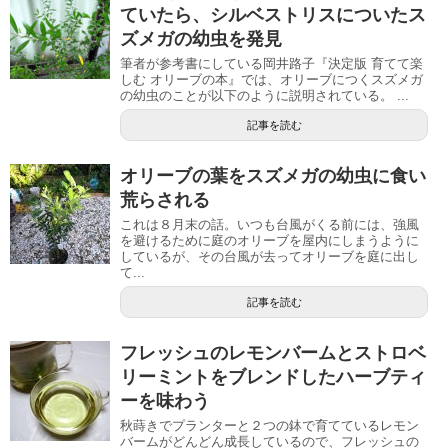
ていたら、シルベストリスについたス
ズメガの幼虫を発見
筆者が参考書にしている岡井路子『決定版 育てて楽
しむ オリーブの本』では、オリーブにつくスズメガ
の幼虫のことが以下のように説明されている。 ...
記事を読む
オリーブの葉をスズメガの幼虫に食い
荒らされる
これは８月末の話。いつも台風がくる前には、強風
を避けるために庭のオリーブを屋内にしまうように
しているが、その台風が去ってオリーブを庭に出し
て...
記事を読む
フレッシュのレモンバームとストロベ
リーミントをブレンドしたハーブティ
ーを味わう
秋蒔きでプランターと２つの鉢で育てているレモン
バームがどんどん成長しているので、フレッシュの