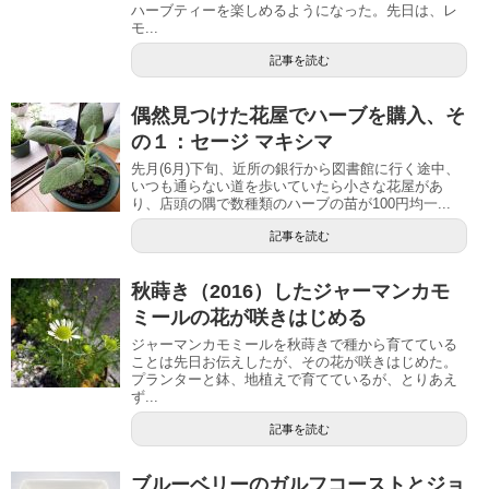
ハーブティーを楽しめるようになった。先日は、レ
モ...
記事を読む
偶然見つけた花屋でハーブを購入、そ
の１：セージ マキシマ
先月(6月)下旬、近所の銀行から図書館に行く途中、
いつも通らない道を歩いていたら小さな花屋があ
り、店頭の隅で数種類のハーブの苗が100円均一...
記事を読む
秋蒔き（2016）したジャーマンカモ
ミールの花が咲きはじめる
ジャーマンカモミールを秋蒔きで種から育てている
ことは先日お伝えしたが、その花が咲きはじめた。
プランターと鉢、地植えで育てているが、とりあえ
ず...
記事を読む
ブルーベリーのガルフコーストとジョ