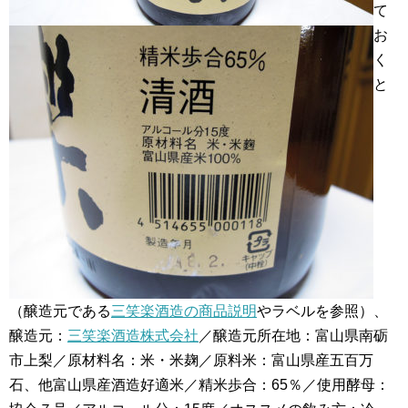
て
お
く
と
（醸造元である
三笑楽酒造の商品説明
やラベルを参照）、
醸造元：
三笑楽酒造株式会社
／醸造元所在地：富山県南砺
市上梨／原材料名：米・米麹／原料米：富山県産五百万
石、他富山県産酒造好適米／精米歩合：65％／使用酵母：