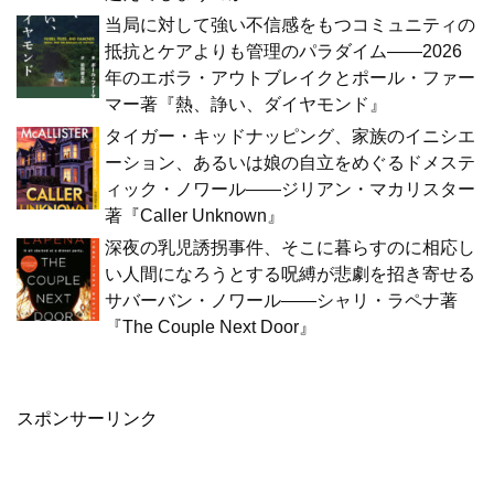
当局に対して強い不信感をもつコミュニティの
抵抗とケアよりも管理のパラダイム――2026
年のエボラ・アウトブレイクとポール・ファー
マー著『熱、諍い、ダイヤモンド』
タイガー・キッドナッピング、家族のイニシエ
ーション、あるいは娘の自立をめぐるドメステ
ィック・ノワール――ジリアン・マカリスター
著『Caller Unknown』
深夜の乳児誘拐事件、そこに暮らすのに相応し
い人間になろうとする呪縛が悲劇を招き寄せる
サバーバン・ノワール――シャリ・ラペナ著
『The Couple Next Door』
スポンサーリンク