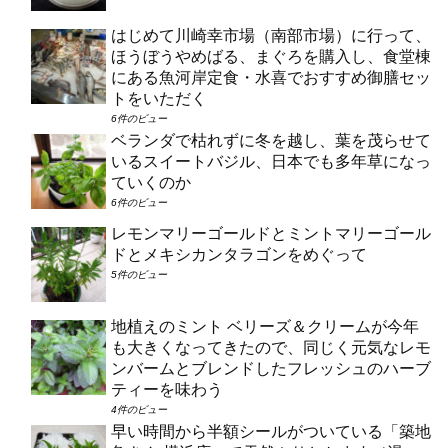
はじめて川崎幸市場（南部市場）に行って、
ほうぼうやめばる、まぐろを購入し、食堂棟
にある魚河岸定食・水喜でおすすめ御膳セッ
トをいただく
6件のビュー
ベランダで枯れずに冬を越し、葉を茂らせて
いるスイートバジル、日本でも多年草になっ
ていくのか
6件のビュー
レモンマリーゴールドとミントマリーゴール
ドとメキシカンタラゴンをめぐって
5件のビュー
地植えのミント ベリーズ＆クリームが今年
も大きくなってきたので、同じく元気なレモ
ンバームとブレンドしたフレッシュのハーブ
ティーを味わう
4件のビュー
早い時間から半額シールがついている「築地