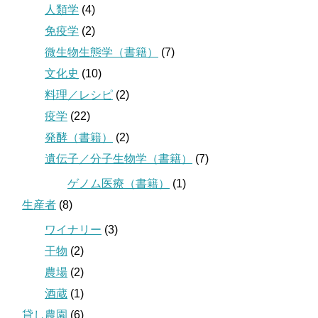
人類学
(4)
免疫学
(2)
微生物生態学（書籍）
(7)
文化史
(10)
料理／レシピ
(2)
疫学
(22)
発酵（書籍）
(2)
遺伝子／分子生物学（書籍）
(7)
ゲノム医療（書籍）
(1)
生産者
(8)
ワイナリー
(3)
干物
(2)
農場
(2)
酒蔵
(1)
貸し農園
(6)