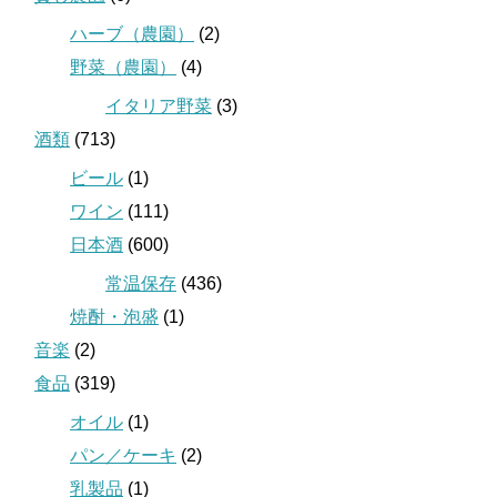
ハーブ（農園）
(2)
野菜（農園）
(4)
イタリア野菜
(3)
酒類
(713)
ビール
(1)
ワイン
(111)
日本酒
(600)
常温保存
(436)
焼酎・泡盛
(1)
音楽
(2)
食品
(319)
オイル
(1)
パン／ケーキ
(2)
乳製品
(1)