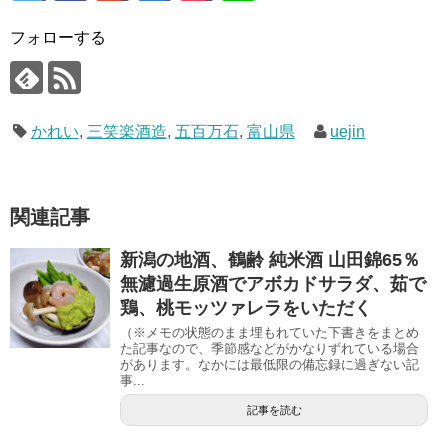
フォローする
かれい
,
三笑楽酒造
,
五百万石
,
富山県
uejin
関連記事
新潟の地酒、鶴齢 純米酒 山田錦65％
無濾過生原酒でアボカドサラダ、茹で
鶏、桃モッツァレラをいただく
（※メモの状態のまま埋もれていた下書きをまとめ
た記事なので、季節感などがかなりずれている場合
があります。なかには最低限の備忘録に過ぎない記
事...
記事を読む