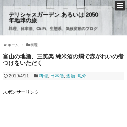
デリシャスガーデン あるいは 2050
年地球の旅
料理、日本酒、Cli-Fi、生態系、気候変動のブログ
ホーム
料理
富山の地酒、三笑楽 純米酒の燗で赤がれいの煮
つけをいただく
2019/4/11
料理
,
日本酒
,
酒類
,
魚介
スポンサーリンク