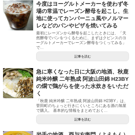
今度はヨーグルトメーカーを使わず冬
場の常温でレーズン酵母を起こし、生
地に使ってカンパーニュ風やノルマー
レなどのパンやピザを焼いてみる
最初にレーズンから酵母を起こしたときには、「天
然酵母でパンをつくるために、まずはクビンスのヨ
ーグルトメーカーでレーズン酵母をつくってみる」
で...
記事を読む
急に寒くなった日に大阪の地酒、秋鹿
純米吟醸 二年熟成 阿波山田錦 H23BY
の燗で鶏がらを使った水炊きをいただ
く
「秋鹿 純米吟醸 二年熟成 阿波山田錦 H23BY」は、
菅田町のちょっと行きにくいところにある酒の旭屋
で購入。 基本的な情報をまとめておく...
記事を読む
岩手の地酒、酉与右衛門（よえもん）