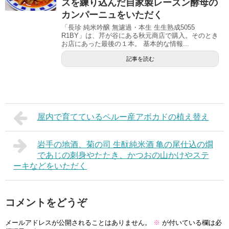
ズを練り込んだ自家製レーズン酵母の
カンパーニュをいただく
「長珍 純米吟醸 無濾過・本生 生生熟成5055
R1BY」は、芹が谷にある秋元商店で購入。そのとき
お店にあった最後の１本。 基本的な情報...
記事を読む
屋内で育てているペルー産アボカドの植え替え
岩手の地酒、菊の司 生酛純米酒 亀の尾仕込の燗
であじの刺身やたたき、かつおの山かけやステ
ーキなどをいただく
コメントをどうぞ
メールアドレスが公開されることはありません。
※
が付いている欄は必