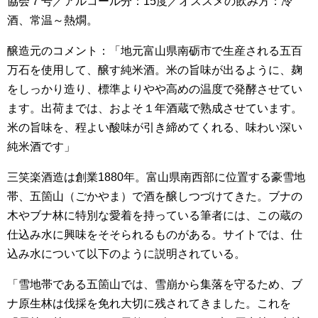
協会７号／アルコール分：15度／オススメの飲み方：冷
酒、常温～熱燗。
醸造元のコメント：「地元富山県南砺市で生産される五百
万石を使用して、醸す純米酒。米の旨味が出るように、麹
をしっかり造り、標準よりやや高めの温度で発酵させてい
ます。出荷までは、およそ１年酒蔵で熟成させています。
米の旨味を、程よい酸味が引き締めてくれる、味わい深い
純米酒です」
三笑楽酒造は創業1880年。富山県南西部に位置する豪雪地
帯、五箇山（ごかやま）で酒を醸しつづけてきた。ブナの
木やブナ林に特別な愛着を持っている筆者には、この蔵の
仕込み水に興味をそそられるものがある。サイトでは、仕
込み水について以下のように説明されている。
「雪地帯である五箇山では、雪崩から集落を守るため、ブ
ナ原生林は伐採を免れ大切に残されてきました。これを