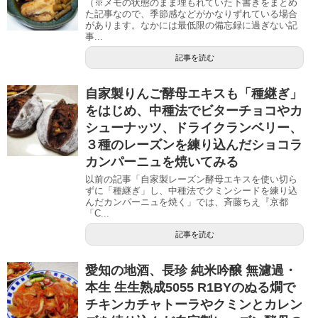
（※メモの状態のまま埋もれていた下書きをまとめ
た記事なので、季節感などがかなりずれている場合
があります。なかには最低限の備忘録に過ぎない記
事...
記事を読む
自家製りんご酵母エキスも「種継ぎ」
をはじめ、中種法でビターチョコやカ
シューナッツ、ドライクランベリー、
３種のレーズンを練り込んだショコラ
カンパーニュを焼いてみる
以前の記事「自家製レーズン酵母エキスを使い切ら
ずに「種継ぎ」し、中種法でクミンシードを練り込
んだカンパーニュを焼く」では、斉藤ちえ『京都
「C...
記事を読む
愛知の地酒、長珍 純米吟醸 無濾過・
本生 生生熟成5055 R1BYのぬる燗で
チキンカチャトーラやクミンとカレン