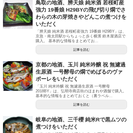
鳥取の地酒、辨天娘 純米酒 若桜町産
強力 19番娘 H29BYの飛び切り燗でさ
わらの木の芽焼きやどんこの煮つけを
いただく
「辨天娘 純米酒 若桜町産強力 19番娘 H29BY」は、
京急・南太田駅からちょっと歩く横濱 鈴木屋酒店で
購入。 基本的な情報をまとめてお...
記事を読む
京都の地酒、玉川 純米吟醸 祝 無濾過
生原酒 一号酵母の燗でめばるのヴァ
ポーレをいただく
「玉川 純米吟醸 祝 無濾過生原酒 一号酵母
2018BY」は、弘明寺商店街のほまれや酒舗で購入。
基本的な情報をまとめておくと（裏ラベル...
記事を読む
岐阜の地酒、三千櫻 純米Rで黒ムツの
煮つけをいただく