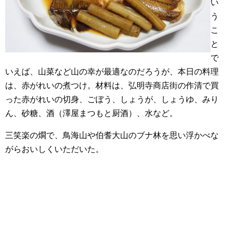
い
う
こ
と
で
いえば、山菜など山の幸が最適なのだろうが、本日の料理
は、赤がれいの煮つけ。材料は、弘明寺商店街の作清で買
った赤がれいの切身、ごぼう、しょうが、しょうゆ、みり
ん、砂糖、酒（澤屋まつもと厨酒）、水など。
三笑楽の燗で、鳥海山や伯耆大山のブナ林を思い浮かべな
がらおいしくいただいた。