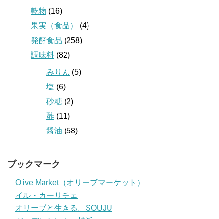
乾物
(16)
果実（食品）
(4)
発酵食品
(258)
調味料
(82)
みりん
(5)
塩
(6)
砂糖
(2)
酢
(11)
醤油
(58)
ブックマーク
Olive Market（オリーブマーケット）
イル・カーリチェ
オリーブと生きる。SOUJU