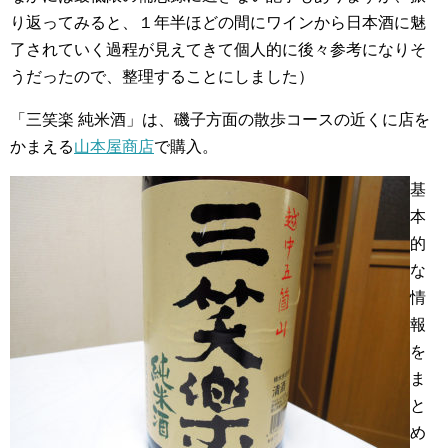
り返ってみると、１年半ほどの間にワインから日本酒に魅
了されていく過程が見えてきて個人的に後々参考になりそ
うだったので、整理することにしました）
「三笑楽 純米酒」は、磯子方面の散歩コースの近くに店を
かまえる
山本屋商店
で購入。
基
本
的
な
情
報
を
ま
と
め