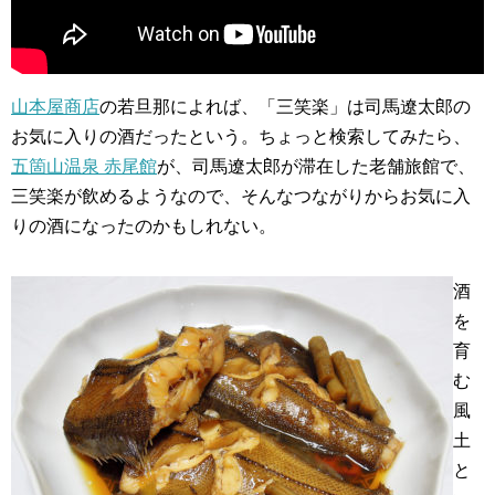
山本屋商店
の若旦那によれば、「三笑楽」は司馬遼太郎の
お気に入りの酒だったという。ちょっと検索してみたら、
五箇山温泉 赤尾館
が、司馬遼太郎が滞在した老舗旅館で、
三笑楽が飲めるようなので、そんなつながりからお気に入
りの酒になったのかもしれない。
酒
を
育
む
風
土
と