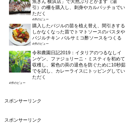
魚きん 横浜店」で天然ぶりとかます（湯
引）の柵を購入し、刺身やカルパッチョでい
ただく
4件のビュー
購入したバジルの苗を植え替え、間引きする
しかなくなった苗でトマトソースのパスタや
バジルチキン バルサミコ酢ソースをつくる
4件のビュー
令和農園日記2019：イタリアのつるなしイ
ンゲン、ファジョリーニ・ミスティを初めて
収穫し、紫色の莢の退色を防ぐために10秒茹
でを試し、カレーライスにトッピングしてい
ただく
4件のビュー
スポンサーリンク
スポンサーリンク