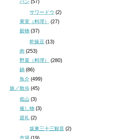
パン
(57)
サワードウ
(2)
果実（料理）
(27)
穀物
(37)
乾燥豆
(13)
肉
(253)
野菜（料理）
(280)
鍋
(86)
魚介
(499)
旅／散歩
(45)
低山
(3)
催し物
(3)
巡礼
(2)
坂東三十三観音
(2)
市場
(19)