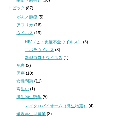
果樹（園芸）
(36)
トピック
(87)
がん／腫瘍
(5)
アフリカ
(16)
ウイルス
(19)
HIV（ヒト免疫不全ウイルス）
(3)
エボラウイルス
(3)
新型コロナウイルス
(1)
免疫
(2)
医療
(10)
女性問題
(11)
寄生虫
(1)
微生物生態学
(5)
マイクロバイオーム（微生物叢）
(4)
環境再生型農業
(3)