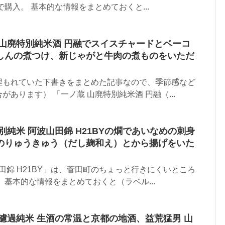
購入。 基本的な情報をまとめておくと...
 山廃特別純米酒 円融でスイスチャードとベーコ
しんの煮つけ、新じゃがと牛肉の煮ものをいただ
埋もれていた下書きをまとめた記事なので、季節感など
あります） 「一ノ蔵 山廃特別純米酒 円融（...
別純米 阿波山田錦 H21BYの燗であいなめの刺身
のりゅうきゅう（だし麹和え）とから揚げをいた
山田錦 H21BY」は、菅田町のちょっと行きにくいところ
 基本的な情報をまとめておくと（ラベル...
濾過純米 生酒の常温と京都の地酒、益荒猛男 山