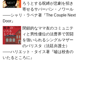
ろうとする呪縛が悲劇を招き
寄せるサバーバン・ノワール
――シャリ・ラペナ著『The Couple Next
Door』
閉鎖的なママ友のコミュニテ
ィと男性優位の法曹界で苦闘
を強いられるシングルマザー
のバリスタ（法廷弁護士）
――ハリエット・タイス著『嘘は校舎の
いたるところに』