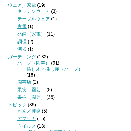
ウェア／家電
(19)
キッチンウェア
(3)
テーブルウェア
(1)
家電
(1)
発酵（家電）
(11)
調理
(2)
酒器
(1)
ガーデニング
(132)
ハーブ（園芸）
(91)
挿し木／挿し芽（ハーブ）
(18)
園芸店
(2)
果実（園芸）
(8)
果樹（園芸）
(36)
トピック
(86)
がん／腫瘍
(5)
アフリカ
(15)
ウイルス
(18)