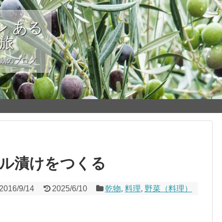
 ある
の旅
変動のブログ
ル漬けをつくる
2016/9/14
2025/6/10
乾物
,
料理
,
野菜（料理）