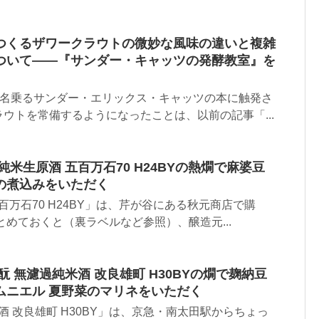
つくるザワークラウトの微妙な風味の違いと複雑
ついて――『サンダー・キャッツの発酵教室』を
を名乗るサンダー・エリックス・キャッツの本に触発さ
ウトを常備するようになったことは、以前の記事「...
米生原酒 五百万石70 H24BYの熱燗で麻婆豆
の煮込みをいただく
百万石70 H24BY」は、芹が谷にある秋元商店で購
とめておくと（裏ラベルなど参照）、醸造元...
酛 無濾過純米酒 改良雄町 H30BYの燗で麹納豆
ムニエル 夏野菜のマリネをいただく
酒 改良雄町 H30BY」は、京急・南太田駅からちょっ