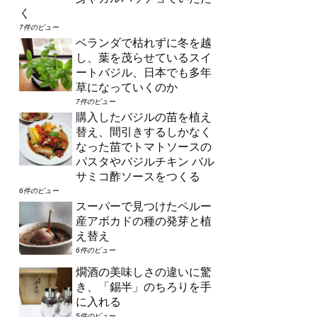
く
7件のビュー
ベランダで枯れずに冬を越
し、葉を茂らせているスイ
ートバジル、日本でも多年
草になっていくのか
7件のビュー
購入したバジルの苗を植え
替え、間引きするしかなく
なった苗でトマトソースの
パスタやバジルチキン バル
サミコ酢ソースをつくる
6件のビュー
スーパーで見つけたペルー
産アボカドの種の発芽と植
え替え
6件のビュー
燗酒の美味しさの違いに驚
き、「錫半」のちろりを手
に入れる
5件のビュー