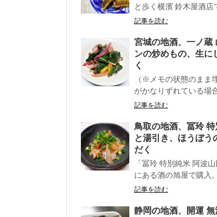
と歩く横濱 鈴木屋酒店で
記事を読む
宮城の地酒、一ノ蔵
ンの炒めもの、生に
く
（※メモの状態のまま
がかなりずれている場合が
記事を読む
鳥取の地酒、冨玲 特
と湯引き、ほうぼう
だく
「冨玲 特別純米 阿波
にある酒の旭屋で購入。
記事を読む
静岡の地酒、開運 無