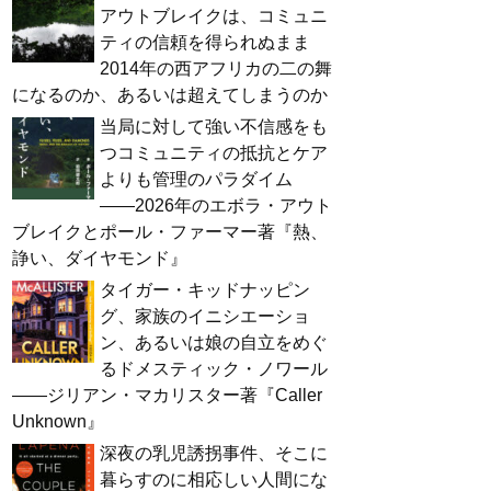
アウトブレイクは、コミュニ
ティの信頼を得られぬまま
2014年の西アフリカの二の舞
になるのか、あるいは超えてしまうのか
当局に対して強い不信感をも
つコミュニティの抵抗とケア
よりも管理のパラダイム
――2026年のエボラ・アウト
ブレイクとポール・ファーマー著『熱、
諍い、ダイヤモンド』
タイガー・キッドナッピン
グ、家族のイニシエーショ
ン、あるいは娘の自立をめぐ
るドメスティック・ノワール
――ジリアン・マカリスター著『Caller
Unknown』
深夜の乳児誘拐事件、そこに
暮らすのに相応しい人間にな