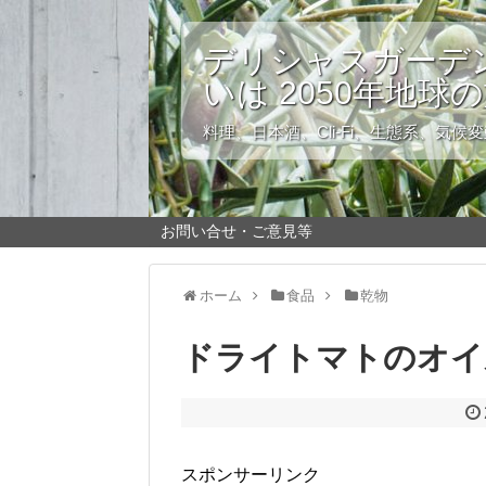
デリシャスガーデン
いは 2050年地球
料理、日本酒、Cli-Fi、生態系、気候
お問い合せ・ご意見等
ホーム
食品
乾物
ドライトマトのオイ
スポンサーリンク