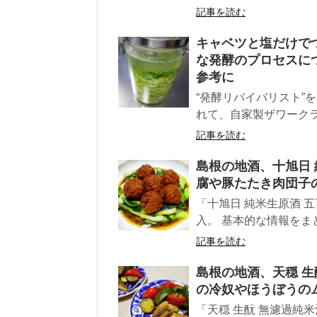
記事を読む
キャベツと塩だけで
な発酵のプロセスに
参考に
“発酵リバイバリスト”
れて、自家製ザワークラ
記事を読む
島根の地酒、十旭日 純
腐や豚たたき肉団子
「十旭日 純米生原酒 五
入。 基本的な情報をま
記事を読む
島根の地酒、天穏 生
の冷奴やほうぼうの
「天穏 生酛 無濾過純米