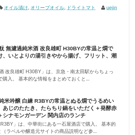
オイル漬け
,
オリーブオイル
,
ドライトマト
uejin
酛 無濾過純米酒 改良雄町 H30BYの常温と燗で
け、いとよりの湯引きやから揚げ、フリット、潮
酒 改良雄町 H30BY」は、京急・南太田駅からちょっ
購入。 基本的な情報をまとめておくと...
純米吟醸 白練 R3BYの常温とぬる燗でうるめい
、あじのたたき、たらちり鍋をいただく＋発酵赤
＋シナモンガーデン 関内店のランチ
 R3BY」は、中華街にある一石屋酒店で購入。 基本的
（ラベルや醸造元サイトの商品説明など参...