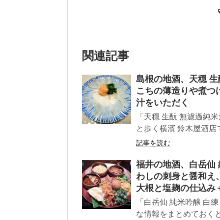
関連記事
島根の地酒、天穏 生
こちの薄造りや煮つ
汁をいただく
「天穏 生酛 無濾過純米
と歩く横濱 鈴木屋酒店で
記事を読む
福井の地酒、白岳仙 
わしの刺身と醤和え
大根と塩麹の仕込み
「白岳仙 純米吟醸 白練
な情報をまとめておくと