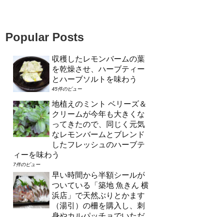
Popular Posts
収穫したレモンバームの葉
を乾燥させ、ハーブティー
とハーブソルトを味わう
45件のビュー
地植えのミント ベリーズ＆
クリームが今年も大きくな
ってきたので、同じく元気
なレモンバームとブレンド
したフレッシュのハーブテ
ィーを味わう
7件のビュー
早い時間から半額シールが
ついている「築地 魚きん 横
浜店」で天然ぶりとかます
（湯引）の柵を購入し、刺
身やカルパッチョでいただ