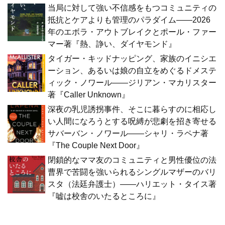
当局に対して強い不信感をもつコミュニティの
抵抗とケアよりも管理のパラダイム――2026
年のエボラ・アウトブレイクとポール・ファー
マー著『熱、諍い、ダイヤモンド』
タイガー・キッドナッピング、家族のイニシエ
ーション、あるいは娘の自立をめぐるドメステ
ィック・ノワール――ジリアン・マカリスター
著『Caller Unknown』
深夜の乳児誘拐事件、そこに暮らすのに相応し
い人間になろうとする呪縛が悲劇を招き寄せる
サバーバン・ノワール――シャリ・ラペナ著
『The Couple Next Door』
閉鎖的なママ友のコミュニティと男性優位の法
曹界で苦闘を強いられるシングルマザーのバリ
スタ（法廷弁護士）――ハリエット・タイス著
『嘘は校舎のいたるところに』