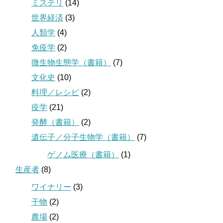
ミステリ
(14)
世界経済
(3)
人類学
(4)
免疫学
(2)
微生物生態学（書籍）
(7)
文化史
(10)
料理／レシピ
(2)
疫学
(21)
発酵（書籍）
(2)
遺伝子／分子生物学（書籍）
(7)
ゲノム医療（書籍）
(1)
生産者
(8)
ワイナリー
(3)
干物
(2)
農場
(2)