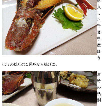
購
入
し
た
千
葉
県
産
ほ
う
ぼうの残りの１尾をから揚げに。
冨
玲
の
熱
燗