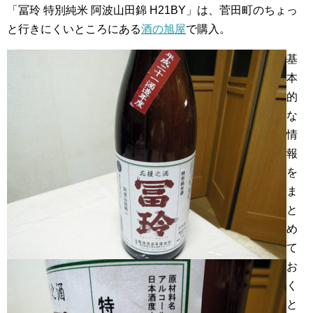
「冨玲 特別純米 阿波山田錦 H21BY」は、菅田町のちょっ
と行きにくいところにある
酒の旭屋
で購入。
基
本
的
な
情
報
を
ま
と
め
て
お
く
と