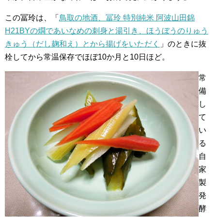
この冨玲は、「
鳥取の地酒、冨玲 特別純米 阿波山田錦
H21BYの燗であいなめの刺身と湯引き、ほうぼうのりゅう
きゅう（だし麹和え）とから揚げをいただく
」のときに抜
栓してから常温保存でほぼ10か月と10日ほど。
常
備
し
て
い
る
自
家
製
発
酵