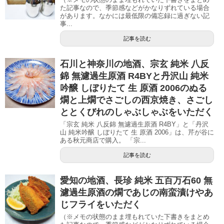
た記事なので、季節感などがかなりずれている場合
があります。なかには最低限の備忘録に過ぎない記
事...
記事を読む
石川と神奈川の地酒、宗玄 純米 八反
錦 無濾過生原酒 R4BYと丹沢山 純米
吟醸 しぼりたて 生 原酒 2006のぬる
燗と上燗でさごしの西京焼き、さごし
ととくびれのしゃぶしゃぶをいただく
「宗玄 純米 八反錦 無濾過生原酒 R4BY」と「丹沢
山 純米吟醸 しぼりたて 生 原酒 2006」は、芹が谷に
ある秋元商店で購入。 「宗...
記事を読む
愛知の地酒、長珍 純米 五百万石60 無
濾過生原酒の燗であじの南蛮漬けやあ
じフライをいただく
（※メモの状態のまま埋もれていた下書きをまとめ