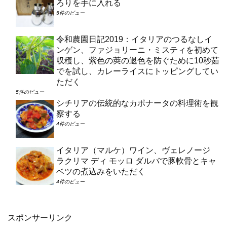
ろりを手に入れる
5件のビュー
令和農園日記2019：イタリアのつるなしイ
ンゲン、ファジョリーニ・ミスティを初めて
収穫し、紫色の莢の退色を防ぐために10秒茹
でを試し、カレーライスにトッピングしてい
ただく
5件のビュー
シチリアの伝統的なカポナータの料理術を観
察する
4件のビュー
イタリア（マルケ）ワイン、ヴェレノージ
ラクリマ ディ モッロ ダルバで豚軟骨とキャ
ベツの煮込みをいただく
4件のビュー
スポンサーリンク