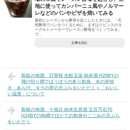
地に使ってカンパーニュ風やノルマー
レなどのパンやピザを焼いてみる
最初にレーズンから酵母を起こしたときには、「天
然酵母でパンをつくるために、まずはクビンスのヨ
ーグルトメーカーでレーズン酵母をつくってみる」
で...
記事を読む
鳥取の地酒、日置桜 生酛玉栄 純米酒 H28BYの
飛び切り燗でほうぼうの炙り刺身、木の芽焼
き、あら汁、タラの芽の天ぷらをいただく＋「おいし
い温度」について
島根の地酒、十旭日 純米生原酒 五百万石70
H24BYの熱燗でほたての刺身やこごみの天ぷら
をいただく