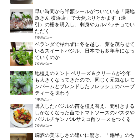
早い時間から半額シールがついている「築地
魚きん 横浜店」で天然ぶりとかます（湯
引）の柵を購入し、刺身やカルパッチョでい
ただく
8件のビュー
ベランダで枯れずに冬を越し、葉を茂らせて
いるスイートバジル、日本でも多年草になっ
ていくのか
6件のビュー
地植えのミント ベリーズ＆クリームが今年
も大きくなってきたので、同じく元気なレモ
ンバームとブレンドしたフレッシュのハーブ
ティーを味わう
6件のビュー
購入したバジルの苗を植え替え、間引きする
しかなくなった苗でトマトソースのパスタや
バジルチキン バルサミコ酢ソースをつくる
6件のビュー
燗酒の美味しさの違いに驚き、「錫半」のち