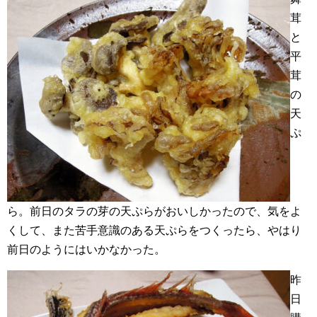
茸
と
平
茸
の
天
ぷ
ら。前日のタラの芽の天ぷらがおいしかったので、気をよ
くして、また苦手意識のある天ぷらをつくったら、やはり
前日のようにはいかなかった。
昨
日