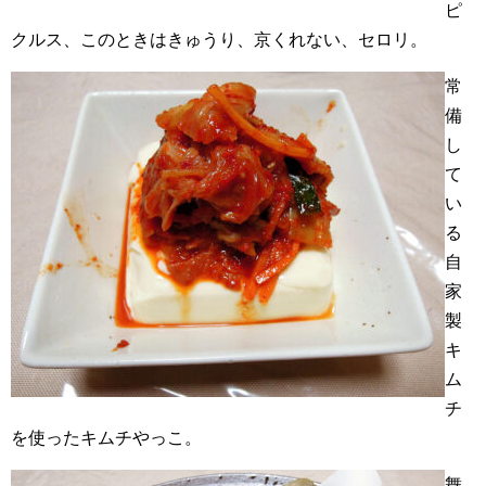
ピ
クルス、このときはきゅうり、京くれない、セロリ。
常
備
し
て
い
る
自
家
製
キ
ム
チ
を使ったキムチやっこ。
舞