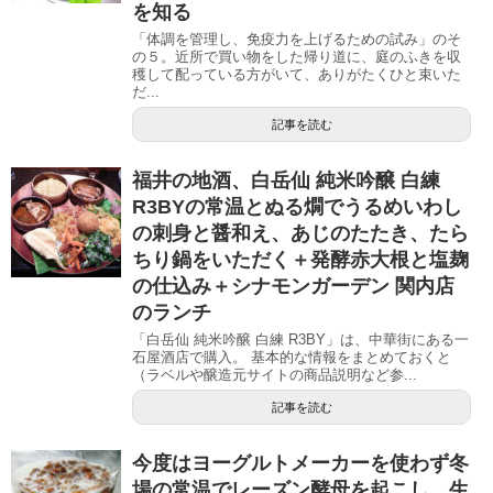
を知る
「体調を管理し、免疫力を上げるための試み」のそ
の５。近所で買い物をした帰り道に、庭のふきを収
穫して配っている方がいて、ありがたくひと束いた
だ...
記事を読む
福井の地酒、白岳仙 純米吟醸 白練
R3BYの常温とぬる燗でうるめいわし
の刺身と醤和え、あじのたたき、たら
ちり鍋をいただく＋発酵赤大根と塩麹
の仕込み＋シナモンガーデン 関内店
のランチ
「白岳仙 純米吟醸 白練 R3BY」は、中華街にある一
石屋酒店で購入。 基本的な情報をまとめておくと
（ラベルや醸造元サイトの商品説明など参...
記事を読む
今度はヨーグルトメーカーを使わず冬
場の常温でレーズン酵母を起こし、生