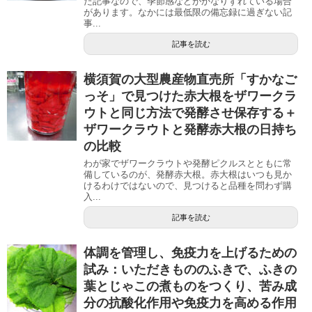
た記事なので、季節感などがかなりずれている場合
があります。なかには最低限の備忘録に過ぎない記
事...
記事を読む
横須賀の大型農産物直売所「すかなご
っそ」で見つけた赤大根をザワークラ
ウトと同じ方法で発酵させ保存する＋
ザワークラウトと発酵赤大根の日持ち
の比較
わが家でザワークラウトや発酵ピクルスとともに常
備しているのが、発酵赤大根。赤大根はいつも見か
けるわけではないので、見つけると品種を問わず購
入...
記事を読む
体調を管理し、免疫力を上げるための
試み：いただきもののふきで、ふきの
葉とじゃこの煮ものをつくり、苦み成
分の抗酸化作用や免疫力を高める作用