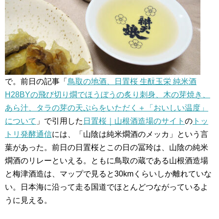
で。前日の記事「
鳥取の地酒、日置桜 生酛玉栄 純米酒
H28BYの飛び切り燗でほうぼうの炙り刺身、木の芽焼き、
あら汁、タラの芽の天ぷらをいただく＋「おいしい温度」
について
」で引用した
日置桜｜山根酒造場のサイト
の
トッ
トリ発酵通信
には、「山陰は純米燗酒のメッカ」という言
葉があった。前日の日置桜とこの日の冨玲は、山陰の純米
燗酒のリレーといえる。ともに鳥取の蔵である山根酒造場
と梅津酒造は、マップで見ると30kmくらいしか離れていな
い。日本海に沿って走る国道でほとんどつながっているよ
うに見える。