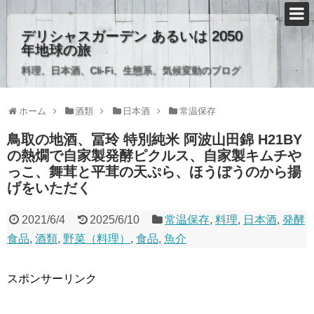
デリシャスガーデン あるいは 2050
年地球の旅
料理、日本酒、Cli-Fi、生態系、気候変動のブログ
ホーム
酒類
日本酒
常温保存
鳥取の地酒、冨玲 特別純米 阿波山田錦 H21BY
の熱燗で自家製発酵ピクルス、自家製キムチや
っこ、舞茸と平茸の天ぷら、ほうぼうのから揚
げをいただく
2021/6/4
2025/6/10
常温保存
,
料理
,
日本酒
,
発酵
食品
,
酒類
,
野菜（料理）
,
食品
,
魚介
スポンサーリンク