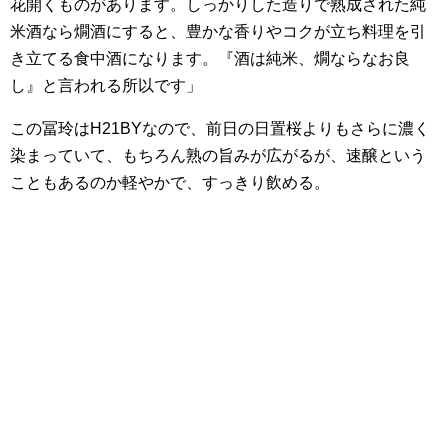
花開くものがあります。しっかりした造りで熟成された純
米酒なら燗酒にすると、豊かな香りやコクが立ち料理を引
き立てる食中酒になります。『酒は純米、燗ならなお良
し』と言われる所以です」
この冨玲はH21BYなので、前日の日置桜よりもさらに濃く
染まっていて、もちろん熟の旨みが広がるが、速醸という
こともあるのか軽やかで、すっきり飲める。