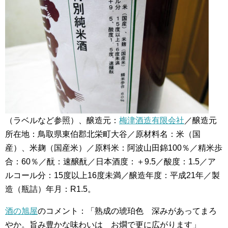
（ラベルなど参照）、醸造元：
梅津酒造有限会社
／醸造元
所在地：鳥取県東伯郡北栄町大谷／原材料名：米（国
産）、米麹（国産米）／原料米：阿波山田錦100％／精米歩
合：60％／酛：速醸酛／日本酒度：＋9.5／酸度：1.5／ア
ルコール分：15度以上16度未満／醸造年度：平成21年／製
造（瓶詰）年月：R1.5。
酒の旭屋
のコメント：「熟成の琥珀色 深みがあってまろ
やか。旨み豊かな味わいは お燗で更に広がります」