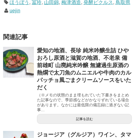
ほうぼう
,
冨玲
,
山田錦
,
梅津酒造
,
発酵ピクルス
,
鳥取県
uejin
関連記事
愛知の地酒、長珍 純米吟醸生詰 ひや
おろし原酒と滋賀の地酒、不老泉 備
前雄町 山廃純米吟醸 無濾過生原酒の
熱燗で太刀魚のムニエルや牛肉のカル
パッチョ風ごまクリームソースをいた
だく
（※メモの状態のまま埋もれていた下書きをまとめ
た記事なので、季節感などがかなりずれている場合
があります。なかには最低限の備忘録に過ぎない記
事...
記事を読む
ジョージア（グルジア）ワイン、タマ