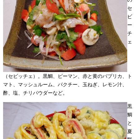
セ
ビ
ー
チ
ェ
（セビッチェ）。黒鯛、ピーマン、赤と黄のパプリカ、ト
マト、マッシュルーム、パクチー、玉ねぎ、レモン汁、
酢、塩、チリパウダーなど。
黒
鯛
と
夏