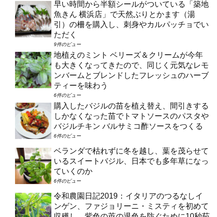
早い時間から半額シールがついている「築地
魚きん 横浜店」で天然ぶりとかます（湯
引）の柵を購入し、刺身やカルパッチョでい
ただく
9件のビュー
地植えのミント ベリーズ＆クリームが今年
も大きくなってきたので、同じく元気なレモ
ンバームとブレンドしたフレッシュのハーブ
ティーを味わう
6件のビュー
購入したバジルの苗を植え替え、間引きする
しかなくなった苗でトマトソースのパスタや
バジルチキン バルサミコ酢ソースをつくる
6件のビュー
ベランダで枯れずに冬を越し、葉を茂らせて
いるスイートバジル、日本でも多年草になっ
ていくのか
6件のビュー
令和農園日記2019：イタリアのつるなしイ
ンゲン、ファジョリーニ・ミスティを初めて
収穫し、紫色の莢の退色を防ぐために10秒茹