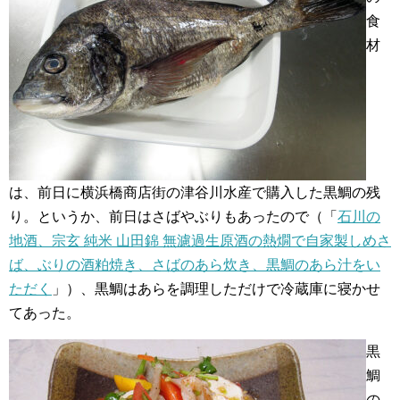
食
材
は、前日に横浜橋商店街の津谷川水産で購入した黒鯛の残
り。というか、前日はさばやぶりもあったので（「
石川の
地酒、宗玄 純米 山田錦 無濾過生原酒の熱燗で自家製しめさ
ば、ぶりの酒粕焼き、さばのあら炊き、黒鯛のあら汁をい
ただく
」）、黒鯛はあらを調理しただけで冷蔵庫に寝かせ
てあった。
黒
鯛
の