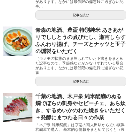
があります。なかには最低限の備忘録に過ぎない記
事...
記事を読む
青森の地酒、豊盃 特別純米 あきあが
りでししとうの煮びたし、湘南しらす
ふんわり揚げ、チーズとナッツと玉子
の燻製をいただく
（※メモの状態のまま埋もれていた下書きをまとめ
た記事なので、季節感などがかなりずれている場合
があります。なかには最低限の備忘録に過ぎない記
事...
記事を読む
千葉の地酒、木戸泉 純米醍醐のぬる
燗でぼらの刺身やセビーチェ、あら炊
き、するめいかのわた焼きをいただく
＋発酵にまつわる日々の作業
「木戸泉 純米醍醐」は京急の南太田駅から近い横浜
君嶋屋で購入。 基本的な情報をまとめておくと（裏