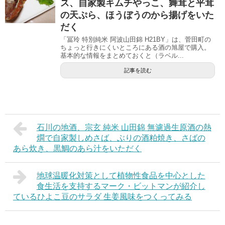
ス、自家製キムチやっこ、舞茸と平茸
の天ぷら、ほうぼうのから揚げをいた
だく
「冨玲 特別純米 阿波山田錦 H21BY」は、菅田町の
ちょっと行きにくいところにある酒の旭屋で購入。
基本的な情報をまとめておくと（ラベル...
記事を読む
石川の地酒、宗玄 純米 山田錦 無濾過生原酒の熱
燗で自家製しめさば、ぶりの酒粕焼き、さばの
あら炊き、黒鯛のあら汁をいただく
地球温暖化対策として植物性食品を中心とした
食生活を支持するマーク・ビットマンが紹介し
ているひよこ豆のサラダ 生姜風味をつくってみる