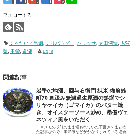
0
0
フォローする
くろだい／黒鯛
,
チリパウダー
,
ハリッサ
,
太田酒造
,
滋賀
県
,
玉栄
,
道灌
uejin
関連記事
岩手の地酒、酉与右衛門 純米 備前雄
町70 直汲み無濾過生原酒の熱燗でシ
リヤケイカ（ゴマイカ）のバター焼
き、オイスターソース炒め、墨煮ヴェ
ネツィア風をいただく
（※メモの状態のまま埋もれていた下書きをまとめ
た記事なので、季節感などがかなりずれている場合