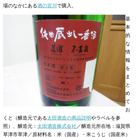
場のなかにある
酒の宮川
で購入。
基
本
的
な
情
報
を
ま
と
め
て
お
くと（醸造元である
太田酒造の商品説明
やラベルを参
照）、醸造元：
太田酒造株式会社
／醸造元所在地：滋賀県
草津市草津／原材料名：米（国産）・米こうじ（国産米）