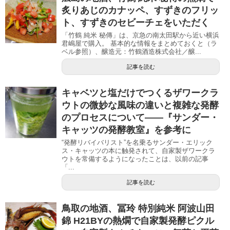
炙りあじのカナッペ、すずきのフリッ
ト、すずきのセビーチェをいただく
「竹鶴 純米 秘傳」は、京急の南太田駅から近い横浜
君嶋屋で購入。 基本的な情報をまとめておくと（ラ
ベル参照）、醸造元：竹鶴酒造株式会社／醸...
記事を読む
キャベツと塩だけでつくるザワークラ
ウトの微妙な風味の違いと複雑な発酵
のプロセスについて――『サンダー・
キャッツの発酵教室』を参考に
“発酵リバイバリスト”を名乗るサンダー・エリック
ス・キャッツの本に触発されて、自家製ザワークラ
ウトを常備するようになったことは、以前の記事
「...
記事を読む
鳥取の地酒、冨玲 特別純米 阿波山田
錦 H21BYの熱燗で自家製発酵ピクル