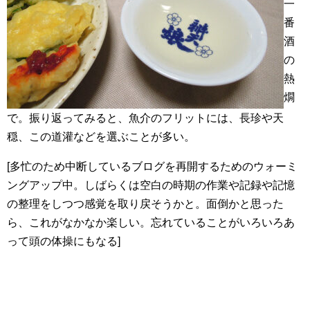
一
番
酒
の
熱
燗
で。振り返ってみると、魚介のフリットには、長珍や天
穏、この道灌などを選ぶことが多い。
[多忙のため中断しているブログを再開するためのウォーミ
ングアップ中。しばらくは空白の時期の作業や記録や記憶
の整理をしつつ感覚を取り戻そうかと。面倒かと思った
ら、これがなかなか楽しい。忘れていることがいろいろあ
って頭の体操にもなる]