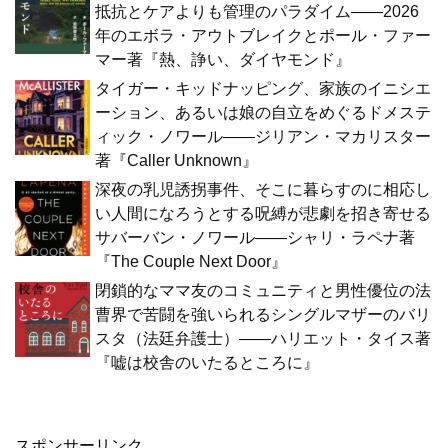
抵抗とケアよりも管理のパラダイム――2026
年のエボラ・アウトブレイクとポール・ファー
マー著『熱、諍い、ダイヤモンド』
タイガー・キッドナッピング、家族のイニシエ
ーション、あるいは娘の自立をめぐるドメステ
ィック・ノワール――ジリアン・マカリスター
著『Caller Unknown』
深夜の乳児誘拐事件、そこに暮らすのに相応し
い人間になろうとする呪縛が悲劇を招き寄せる
サバーバン・ノワール――シャリ・ラペナ著
『The Couple Next Door』
閉鎖的なママ友のコミュニティと男性優位の法
曹界で苦闘を強いられるシングルマザーのバリ
スタ（法廷弁護士）――ハリエット・タイス著
『嘘は校舎のいたるところに』
スポンサーリンク