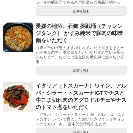
ラベルや醸造元である木戸泉酒造の商品説明を...
記事を読む
愛媛の地酒、石鎚 挑戦桶（チャレン
ジタンク） かすみ純米で豚肉の味噌
鍋をいただく
（※メモの状態のまま埋もれていた下書きをまとめ
た記事なので、季節感などがかなりずれている場合
があります。なかには最低限の備忘録に過ぎない記
事...
記事を読む
イタリア（トスカーナ）ワイン、アル
パ・シラー・トスカーナIGTでナスと
牛こま切れ肉のアグロドルチェやナス
のトマト煮をいただく
「アルパ・シラー・トスカーナIGT 2015」は、エノ
テカオンラインで購入した濃い味赤ワイン６本セッ
トのうちの１本。 基本的な情報をまとめ...
記事を読む