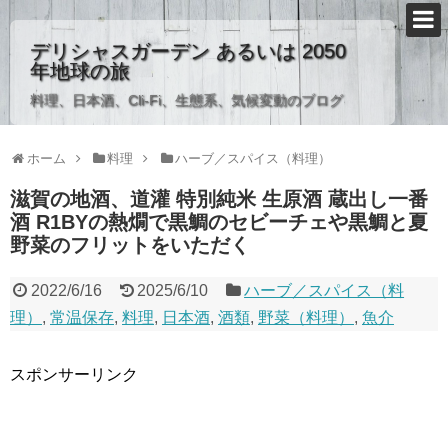
デリシャスガーデン あるいは 2050
年地球の旅
料理、日本酒、Cli-Fi、生態系、気候変動のブログ
ホーム
料理
ハーブ／スパイス（料理）
滋賀の地酒、道灌 特別純米 生原酒 蔵出し一番
酒 R1BYの熱燗で黒鯛のセビーチェや黒鯛と夏
野菜のフリットをいただく
2022/6/16
2025/6/10
ハーブ／スパイス（料
理）
,
常温保存
,
料理
,
日本酒
,
酒類
,
野菜（料理）
,
魚介
スポンサーリンク