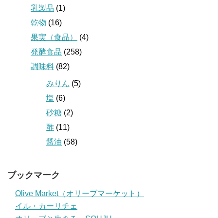
乳製品
(1)
乾物
(16)
果実（食品）
(4)
発酵食品
(258)
調味料
(82)
みりん
(5)
塩
(6)
砂糖
(2)
酢
(11)
醤油
(58)
ブックマーク
Olive Market（オリーブマーケット）
イル・カーリチェ