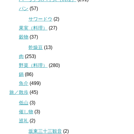
パン
(57)
サワードウ
(2)
果実（料理）
(27)
穀物
(37)
乾燥豆
(13)
肉
(253)
野菜（料理）
(280)
鍋
(86)
魚介
(499)
旅／散歩
(45)
低山
(3)
催し物
(3)
巡礼
(2)
坂東三十三観音
(2)