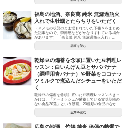
福島の地酒、奈良萬 純米 無濾過瓶火
入れで生牡蠣とたらちりをいただく
（※メモの状態のまま埋もれていた下書きをまとめ
た記事なので、季節感などがかなりずれている場合
があります） 「奈良萬 純米 無濾過瓶火入れ」...
記事を読む
乾燥豆の備蓄を念頭に置いた豆料理レ
ッスン：白いんげん豆とサババナナ
（調理用青バナナ）や野菜をココナッ
ツミルクで煮込んだシチューをいただ
く
乾燥豆の備蓄を念頭に置いた豆料理レッスンのきっ
かけは、「アーミッシュが備蓄している賞味期限の
ない食品20選」という動画。20種類の食品のなか...
記事を読む
広島の地酒、竹鶴 純米 秘傳の熱燗で