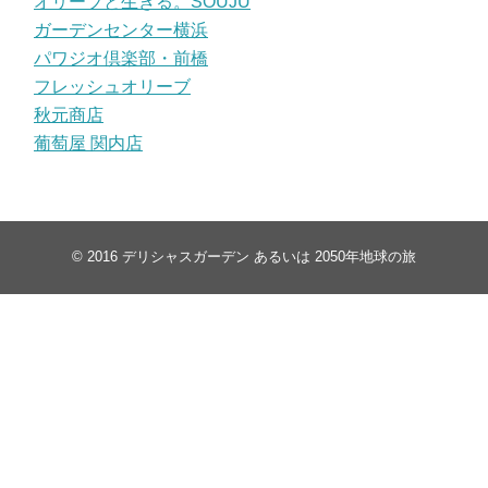
オリーブと生きる。SOUJU
ガーデンセンター横浜
パワジオ倶楽部・前橋
フレッシュオリーブ
秋元商店
葡萄屋 関内店
© 2016
デリシャスガーデン あるいは 2050年地球の旅