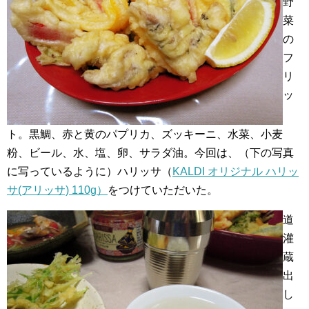
野
菜
の
フ
リ
ッ
ト。黒鯛、赤と黄のパプリカ、ズッキーニ、水菜、小麦
粉、ビール、水、塩、卵、サラダ油。今回は、（下の写真
に写っているように）ハリッサ（
KALDI オリジナル ハリッ
サ(アリッサ) 110g）
をつけていただいた。
道
灌
蔵
出
し