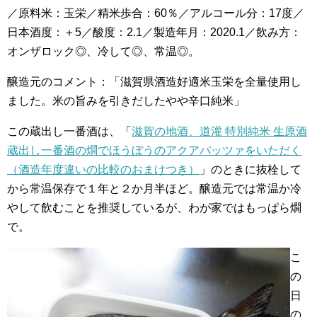
／原料米：玉栄／精米歩合：60％／アルコール分：17度／
日本酒度：＋5／酸度：2.1／製造年月：2020.1／飲み方：
オンザロック◎、冷して◎、常温◎。
醸造元のコメント：「滋賀県酒造好適米玉栄を全量使用し
ました。米の旨みを引きだしたやや辛口純米」
この蔵出し一番酒は、「
滋賀の地酒、道灌 特別純米 生原酒
蔵出し一番酒の燗でほうぼうのアクアパッツァをいただく
（酒造年度違いの比較のおまけつき）
」のときに抜栓して
から常温保存で１年と２か月半ほど。醸造元では常温か冷
やして飲むことを推奨しているが、わが家ではもっぱら燗
で。
こ
の
日
の