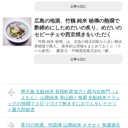
記事を読む
広島の地酒、竹鶴 純米 秘傳の熱燗で
酢締めにしためだいの炙り、めだいの
セビーチェや西京焼きをいただく
「竹鶴 純米 秘傳」は、京急の南太田駅から近い横浜
君嶋屋で購入。 基本的な情報をまとめておくと（ラ
ベル参照）、醸造元：竹鶴酒造株式会社／醸...
記事を読む
辨天娘 生酛純米 若桜町産強力と酉与右衛門（よ
えもん） 山廃純米 美山錦と旭菊 生酛純米クラシ
ックの熱燗で３日つづけて飽きずにおでんをいただく
＋藤九郎銀杏
香川の地酒、悦凱陣 山廃純米 オオセト 無濾過生