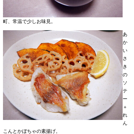
町、常温で少しお味見。
あ
か
い
さ
き
の
ソ
テ
ー
＋
れ
ん
こんとかぼちゃの素揚げ。