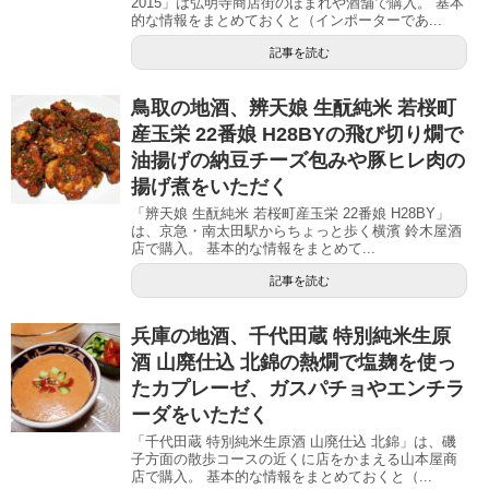
2015」は弘明寺商店街のほまれや酒舗で購入。 基本
的な情報をまとめておくと（インポーターであ...
記事を読む
鳥取の地酒、辨天娘 生酛純米 若桜町
産玉栄 22番娘 H28BYの飛び切り燗で
油揚げの納豆チーズ包みや豚ヒレ肉の
揚げ煮をいただく
「辨天娘 生酛純米 若桜町産玉栄 22番娘 H28BY」
は、京急・南太田駅からちょっと歩く横濱 鈴木屋酒
店で購入。 基本的な情報をまとめて...
記事を読む
兵庫の地酒、千代田蔵 特別純米生原
酒 山廃仕込 北錦の熱燗で塩麹を使っ
たカプレーゼ、ガスパチョやエンチラ
ーダをいただく
「千代田蔵 特別純米生原酒 山廃仕込 北錦」は、磯
子方面の散歩コースの近くに店をかまえる山本屋商
店で購入。 基本的な情報をまとめておくと（...