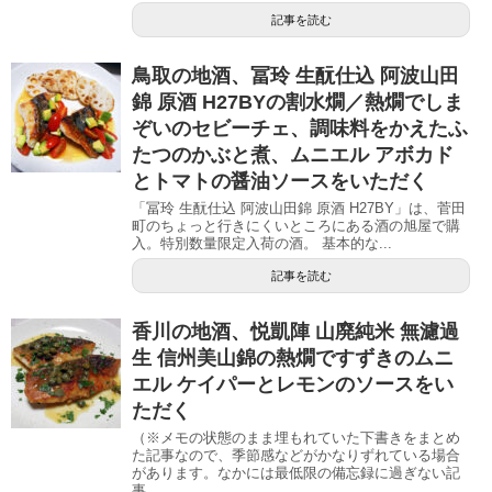
記事を読む
鳥取の地酒、冨玲 生酛仕込 阿波山田
錦 原酒 H27BYの割水燗／熱燗でしま
ぞいのセビーチェ、調味料をかえたふ
たつのかぶと煮、ムニエル アボカド
とトマトの醤油ソースをいただく
「冨玲 生酛仕込 阿波山田錦 原酒 H27BY」は、菅田
町のちょっと行きにくいところにある酒の旭屋で購
入。特別数量限定入荷の酒。 基本的な...
記事を読む
香川の地酒、悦凱陣 山廃純米 無濾過
生 信州美山錦の熱燗ですずきのムニ
エル ケイパーとレモンのソースをい
ただく
（※メモの状態のまま埋もれていた下書きをまとめ
た記事なので、季節感などがかなりずれている場合
があります。なかには最低限の備忘録に過ぎない記
事...