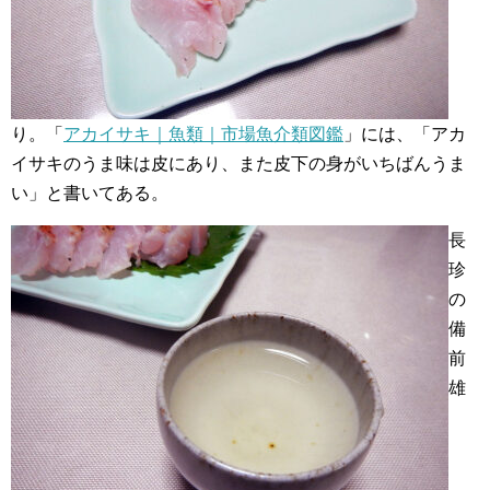
り。「
アカイサキ｜魚類｜市場魚介類図鑑
」には、「アカ
イサキのうま味は皮にあり、また皮下の身がいちばんうま
い」と書いてある。
長
珍
の
備
前
雄