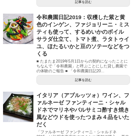
記事を読む
令和農園日記2019：収穫した紫と黄
色のインゲン、ファジョリーニ・ミス
ティも使って、するめいかのボイル
サラダ仕立て、トマト煮、ラタトゥイ
ユ、ほたるいかと豆のソテーなどをつ
くる
■ たまたま2019年5月1日からの契約になったことに
ちなんで「令和農園」と呼ぶことにした貸し農園で
の体験のご報告 ■ 「令和農園日記20...
記事を読む
イタリア（アブルッツォ）ワイン、フ
ァルネーゼ ファンティーニ・シャル
ドネでマリネやバルサミコ酢すき焼き
風などウドを使ったつまみ４品をいた
だく
「ファルネーゼ ファンティーニ・シャルドネ