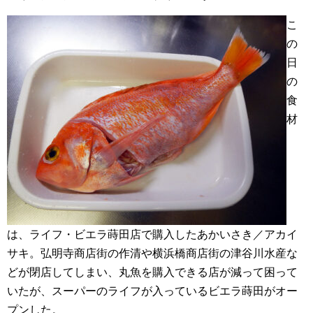
こ
の
日
の
食
材
は、ライフ・ビエラ蒔田店で購入したあかいさき／アカイ
サキ。弘明寺商店街の作清や横浜橋商店街の津谷川水産な
どが閉店してしまい、丸魚を購入できる店が減って困って
いたが、スーパーのライフが入っているビエラ蒔田がオー
プンした。