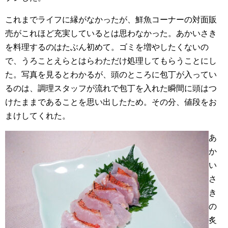
これまでライフに縁がなかったが、鮮魚コーナーの対面販
売がこれほど充実しているとは思わなかった。あかいさき
を料理するのはたぶん初めて。ゴミを増やしたくないの
で、うろことえらとはらわただけ処理してもらうことにし
た。写真を見るとわかるが、頭のところに包丁が入ってい
るのは、調理スタッフが流れで包丁を入れた瞬間に頭はつ
けたままであることを思い出したため。その分、値段をお
まけしてくれた。
あ
か
い
さ
き
の
炙