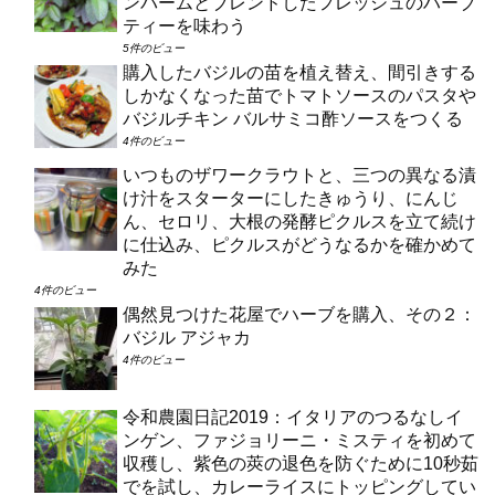
ンバームとブレンドしたフレッシュのハーブ
ティーを味わう
5件のビュー
購入したバジルの苗を植え替え、間引きする
しかなくなった苗でトマトソースのパスタや
バジルチキン バルサミコ酢ソースをつくる
4件のビュー
いつものザワークラウトと、三つの異なる漬
け汁をスターターにしたきゅうり、にんじ
ん、セロリ、大根の発酵ピクルスを立て続け
に仕込み、ピクルスがどうなるかを確かめて
みた
4件のビュー
偶然見つけた花屋でハーブを購入、その２：
バジル アジャカ
4件のビュー
令和農園日記2019：イタリアのつるなしイ
ンゲン、ファジョリーニ・ミスティを初めて
収穫し、紫色の莢の退色を防ぐために10秒茹
でを試し、カレーライスにトッピングしてい