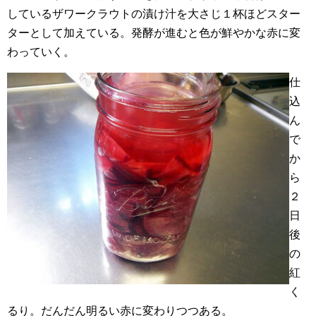
しているザワークラウトの漬け汁を大さじ１杯ほどスター
ターとして加えている。発酵が進むと色が鮮やかな赤に変
わっていく。
仕
込
ん
で
か
ら
２
日
後
の
紅
く
るり。だんだん明るい赤に変わりつつある。