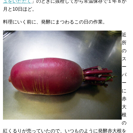
ュをいただく
」のときに抜栓してから常温保存で１年８か
月と10日ほど。
料理にいく前に、発酵にまつわるこの日の作業。
近
所
の
ス
ー
パ
ー
に
赤
大
根
の
紅くるりが売っていたので、いつものように発酵赤大根を