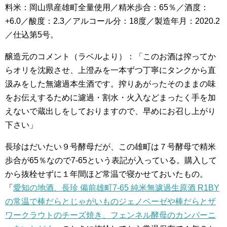
料米：岡山県産雄町全量使用／精米歩合：65％／酒度：
+6.0／酸度：2.3／アルコール分：18度／製造年月：2020.2
／仕込第5号。
醸造元のコメント（ラベルより）：「このお酒は搾ってか
らオリを沈殿させ、上澄みを一本ずつ丁寧にタンクから直
汲みをした無濾過本生酒です。搾りあがったそのままの味
をお伝えするために濾過・割水・火入などまったく手を加
えないで蔵出しをしておりますので、早めにお召し上がり
下さい」
長珍はだいたい９号酵母だが、この雄町は７号酵母で精米
歩合が65％なので7-65という表記が入っている。購入して
から抜栓せずに１年間ほど常温で寝かせておいたもの。
「
愛知の地酒、長珍 備前雄町7-65 純米無濾過生原酒 R1BY
の常温で棒だらとじゃがいものジェノベーゼや棒だらとザ
ワークラウトのチーズ焼き、フェンネル酵母のカンパーニ