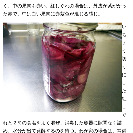
く、中の果肉も赤い。紅しぐれの場合は、外皮が紫がかっ
た赤で、中は白い果肉に赤紫色が混じる感じ。
い
ち
ょ
う
切
り
に
し
た
紅
し
ぐ
れと２％の食塩をよく混ぜ、消毒した容器に隙間なく詰
め、水分が出て発酵するのを待つ。わが家の場合は、常備