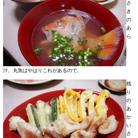
さ
き
の
あ
ら
汁。丸魚はやはりこれがあるので。
残
り
の
あ
か
い
さ