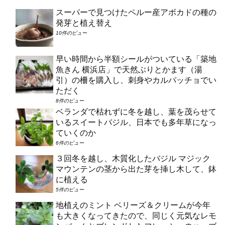
スーパーで見つけたペルー産アボカドの種の
発芽と植え替え
10件のビュー
早い時間から半額シールがついている「築地
魚きん 横浜店」で天然ぶりとかます（湯
引）の柵を購入し、刺身やカルパッチョでい
ただく
8件のビュー
ベランダで枯れずに冬を越し、葉を茂らせて
いるスイートバジル、日本でも多年草になっ
ていくのか
6件のビュー
３回冬を越し、木質化したバジル マジック
マウンテンの茎から出た芽を挿し木して、鉢
に植える
5件のビュー
地植えのミント ベリーズ＆クリームが今年
も大きくなってきたので、同じく元気なレモ