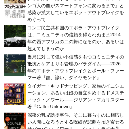
ンゴ人の血がスマートフォンに変わるまで』と
感染が拡大しているエボラ・アウトブレイクを
めぐって
コンゴ民主共和国のエボラ・アウトブレイク
は、コミュニティの信頼を得られぬまま2014
年の西アフリカの二の舞になるのか、あるいは
超えてしまうのか
当局に対して強い不信感をもつコミュニティの
抵抗とケアよりも管理のパラダイム――2026
年のエボラ・アウトブレイクとポール・ファー
マー著『熱、諍い、ダイヤモンド』
タイガー・キッドナッピング、家族のイニシエ
ーション、あるいは娘の自立をめぐるドメステ
ィック・ノワール――ジリアン・マカリスター
著『Caller Unknown』
深夜の乳児誘拐事件、そこに暮らすのに相応し
い人間になろうとする呪縛が悲劇を招き寄せる
サバーバン・ノワール――シャリ・ラペナ著