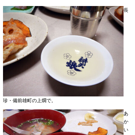
長
珍・備前雄町の上燗で。
あ
か
い