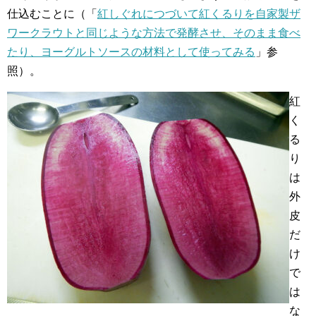
仕込むことに（「
紅しぐれにつづいて紅くるりを自家製ザ
ワークラウトと同じような方法で発酵させ、そのまま食べ
たり、ヨーグルトソースの材料として使ってみる
」参
照）。
紅
く
る
り
は
外
皮
だ
け
で
は
な