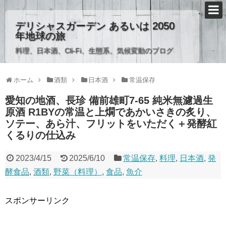
デリシャスガーデン あるいは 2050
年地球の旅
料理、日本酒、Cli-Fi、生態系、気候変動のブログ
ホーム
酒類
日本酒
常温保存
愛知の地酒、長珍 備前雄町7-65 純米無濾過生
原酒 R1BYの常温と上燗であかいさきの炙り、
ソテー、あら汁、フリットをいただく＋発酵紅
くるりの仕込み
2023/4/15
2025/6/10
常温保存
,
料理
,
日本酒
,
発
酵食品
,
酒類
,
野菜（料理）
,
食品
,
魚介
スポンサーリンク