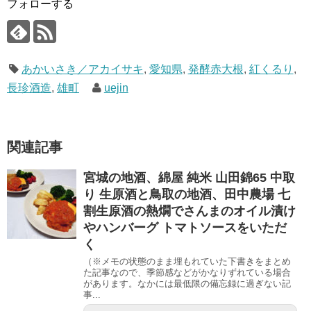
フォローする
あかいさき／アカイサキ
,
愛知県
,
発酵赤大根
,
紅くるり
,
長珍酒造
,
雄町
uejin
関連記事
宮城の地酒、綿屋 純米 山田錦65 中取
り 生原酒と鳥取の地酒、田中農場 七
割生原酒の熱燗でさんまのオイル漬け
やハンバーグ トマトソースをいただ
く
（※メモの状態のまま埋もれていた下書きをまとめ
た記事なので、季節感などがかなりずれている場合
があります。なかには最低限の備忘録に過ぎない記
事...