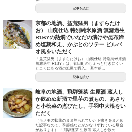
記事を読む
京都の地酒、益荒猛男（ますらたけ
お） 山廃仕込 特別純米原酒 無濾過生
R1BYの熱燗でいなだの漬けや昆布締
め塩麹和え、かぶとのソテー ビルバ
オ風をいただく
「益荒猛男（ますらたけお） 山廃仕込 特別純米原酒
無濾過生 R1BY」は、菅田町のちょっと行きにくい
ところにある酒の旭屋で購入。 基本的...
記事を読む
岐阜の地酒、飛騨蓬莱 生原酒 蔵人し
か飲めぬ新酒で里芋の煮もの、あさり
と小松菜の煮びたし、手羽中大根をい
ただく
（※メモの状態のまま埋もれていた下書きをまとめ
た記事なので、季節感などがかなりずれている場合
があります） 「飛騨蓬莱 生原酒 蔵人しか飲め...