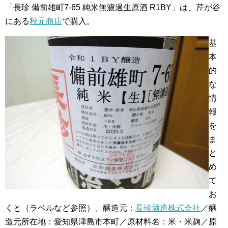
「長珍 備前雄町7-65 純米無濾過生原酒 R1BY」は、芹が谷
にある
秋元商店
で購入。
基
本
的
な
情
報
を
ま
と
め
て
お
くと（ラベルなど参照）、醸造元：
長珍酒造株式会社
／醸
造元所在地：愛知県津島市本町／原材料名：米・米麹／原