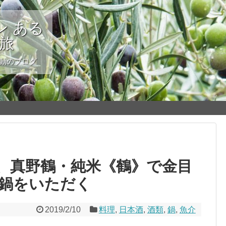
 ある
の旅
変動のブログ
、真野鶴・純米《鶴》で金目
鍋をいただく
2019/2/10
料理
,
日本酒
,
酒類
,
鍋
,
魚介