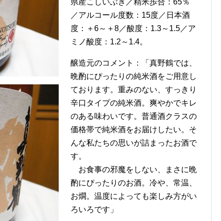
県産こしいぶき／精米歩合：65％
／アルコール度数：15度／日本酒
度：＋6～＋8／酸度：1.3～1.5／ア
ミノ酸度：1.2～1.4。
醸造元のコメント：「真野鶴では、
晩酌にぴったりの純米酒をご用意し
ております。重みのない、すっきり
辛口タイプの純米酒。爽やかでキレ
のある味わいです。普通酒クラスの
価格帯で純米酒をお届けしたい。そ
んな私たちの思いが詰まったお酒で
す。
お食事の邪魔をしない、まさに晩
酌にぴったりのお酒。冷や、常温、
お燗。温度によっても楽しみ方がい
ろいろです」