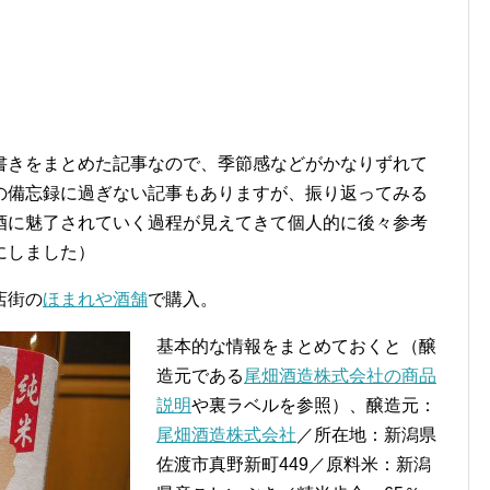
書きをまとめた記事なので、季節感などがかなりずれて
の備忘録に過ぎない記事もありますが、振り返ってみる
酒に魅了されていく過程が見えてきて個人的に後々参考
にしました）
店街の
ほまれや酒舗
で購入。
基本的な情報をまとめておくと（醸
造元である
尾畑酒造株式会社の商品
説明
や裏ラベルを参照）、醸造元：
尾畑酒造株式会社
／所在地：新潟県
佐渡市真野新町449／原料米：新潟