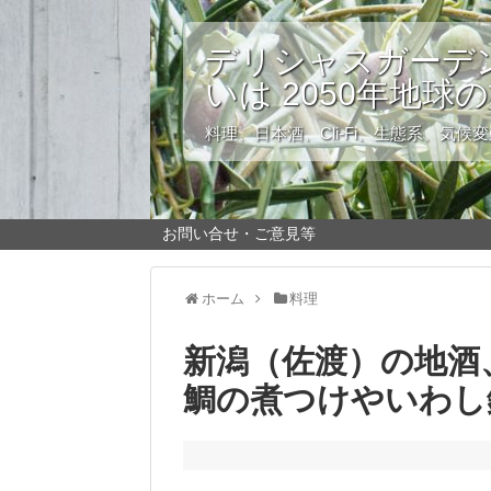
デリシャスガーデン
いは 2050年地球
料理、日本酒、Cli-Fi、生態系、気候
お問い合せ・ご意見等
ホーム
料理
新潟（佐渡）の地酒
鯛の煮つけやいわし