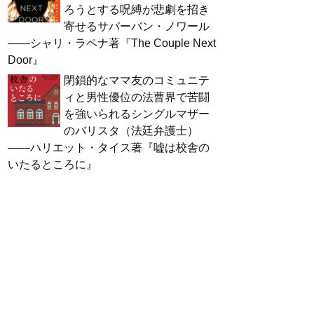
ろうとする呪縛が悲劇を招き
寄せるサバーバン・ノワール
――シャリ・ラペナ著『The Couple Next
Door』
閉鎖的なママ友のコミュニテ
ィと男性優位の法曹界で苦闘
を強いられるシングルマザー
のバリスタ（法廷弁護士）
――ハリエット・タイス著『嘘は校舎の
いたるところに』