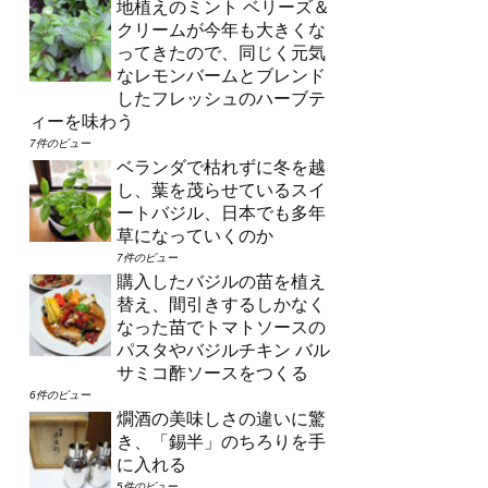
地植えのミント ベリーズ＆
クリームが今年も大きくな
ってきたので、同じく元気
なレモンバームとブレンド
したフレッシュのハーブテ
ィーを味わう
7件のビュー
ベランダで枯れずに冬を越
し、葉を茂らせているスイ
ートバジル、日本でも多年
草になっていくのか
7件のビュー
購入したバジルの苗を植え
替え、間引きするしかなく
なった苗でトマトソースの
パスタやバジルチキン バル
サミコ酢ソースをつくる
6件のビュー
燗酒の美味しさの違いに驚
き、「錫半」のちろりを手
に入れる
5件のビュー