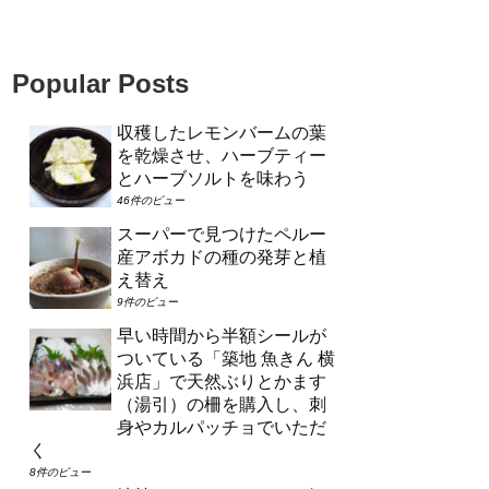
Popular Posts
収穫したレモンバームの葉
を乾燥させ、ハーブティー
とハーブソルトを味わう
46件のビュー
スーパーで見つけたペルー
産アボカドの種の発芽と植
え替え
9件のビュー
早い時間から半額シールが
ついている「築地 魚きん 横
浜店」で天然ぶりとかます
（湯引）の柵を購入し、刺
身やカルパッチョでいただ
く
8件のビュー