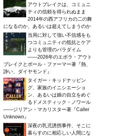
アウトブレイクは、コミュニ
ティの信頼を得られぬまま
2014年の西アフリカの二の舞
になるのか、あるいは超えてしまうのか
当局に対して強い不信感をも
つコミュニティの抵抗とケア
よりも管理のパラダイム
――2026年のエボラ・アウト
ブレイクとポール・ファーマー著『熱、
諍い、ダイヤモンド』
タイガー・キッドナッピン
グ、家族のイニシエーショ
ン、あるいは娘の自立をめぐ
るドメスティック・ノワール
――ジリアン・マカリスター著『Caller
Unknown』
深夜の乳児誘拐事件、そこに
暮らすのに相応しい人間にな