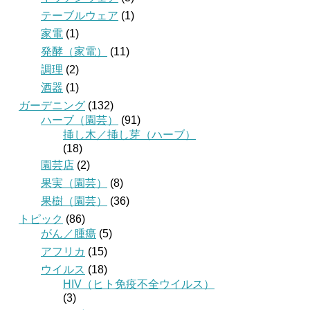
テーブルウェア
(1)
家電
(1)
発酵（家電）
(11)
調理
(2)
酒器
(1)
ガーデニング
(132)
ハーブ（園芸）
(91)
挿し木／挿し芽（ハーブ）
(18)
園芸店
(2)
果実（園芸）
(8)
果樹（園芸）
(36)
トピック
(86)
がん／腫瘍
(5)
アフリカ
(15)
ウイルス
(18)
HIV（ヒト免疫不全ウイルス）
(3)