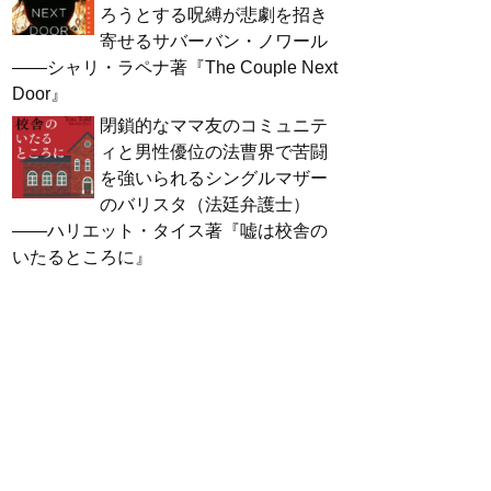
ろうとする呪縛が悲劇を招き
寄せるサバーバン・ノワール
――シャリ・ラペナ著『The Couple Next
Door』
閉鎖的なママ友のコミュニテ
ィと男性優位の法曹界で苦闘
を強いられるシングルマザー
のバリスタ（法廷弁護士）
――ハリエット・タイス著『嘘は校舎の
いたるところに』