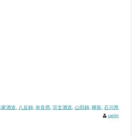
本家酒造
,
八反錦
,
奈良県
,
宗玄酒造
,
山田錦
,
睡龍
,
石川県
uejin