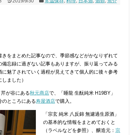
8
2019/9/30
常温保存
,
料理
,
日本酒
,
酒類
,
魚介
書きをまとめた記事なので、季節感などがかなりずれて
の備忘録に過ぎない記事もありますが、振り返ってみる
酒に魅了されていく過程が見えてきて個人的に後々参考
にしました）
、芹が谷にある
秋元商店
で、「睡龍 生酛純米 H19BY」
分のところにある
寿屋酒店
で購入。
「宗玄 純米 八反錦 無濾過生原酒」
の基本的な情報をまとめておくと
（ラベルなどを参照）、醸造元：
宗