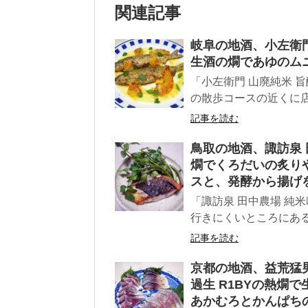
関連記事
岐阜の地酒、小左衛門
生酒の燗であゆのム
「小左衛門 山廃純米 
の散歩コースの近くに店
記事を読む
鳥取の地酒、諏訪泉 田
燗でくろだいの炙り
スと、発酵から揚げ
「諏訪泉 田中農場 純米
行きにくいところにある
記事を読む
京都の地酒、益荒猛男
過生 R1BYの熱燗
あかむろとかんぱち