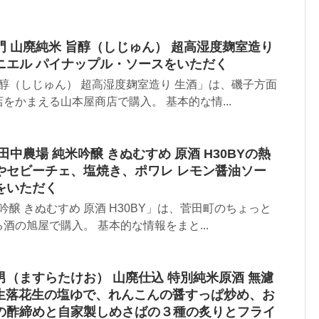
 山廃純米 旨醇（しじゅん） 超高湿度麹室造り
ニエル パイナップル・ソースをいただく
旨醇（しじゅん） 超高湿度麹室造り 生酒」は、磯子方面
をかまえる山本屋商店で購入。 基本的な情...
中農場 純米吟醸 きぬむすめ 原酒 H30BYの熱
やセビーチェ、塩焼き、ポワレ レモン醤油ソー
をいただく
吟醸 きぬむすめ 原酒 H30BY」は、菅田町のちょっと
酒の旭屋で購入。 基本的な情報をまと...
（ますらたけお） 山廃仕込 特別純米原酒 無濾
で生落花生の塩ゆで、れんこんの醤すっぱ炒め、お
の酢締めと自家製しめさばの３種の炙りとフライ