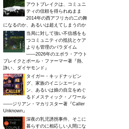
アウトブレイクは、コミュニ
ティの信頼を得られぬまま
2014年の西アフリカの二の舞
になるのか、あるいは超えてしまうのか
当局に対して強い不信感をも
つコミュニティの抵抗とケア
よりも管理のパラダイム
――2026年のエボラ・アウト
ブレイクとポール・ファーマー著『熱、
諍い、ダイヤモンド』
タイガー・キッドナッピン
グ、家族のイニシエーショ
ン、あるいは娘の自立をめぐ
るドメスティック・ノワール
――ジリアン・マカリスター著『Caller
Unknown』
深夜の乳児誘拐事件、そこに
暮らすのに相応しい人間にな