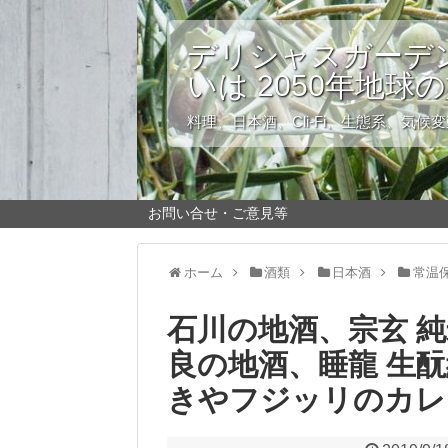
デリシャスガーデン
いは 2050年地球
料理、日本酒、Cli-Fi、生態系、気候
お問い合せ・ご意見等
ホーム
酒類
日本酒
常温
石川の地酒、宗玄 純
良の地酒、睡龍 生
きやフジッリのカレ