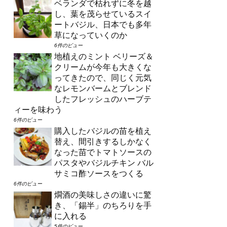
ベランダで枯れずに冬を越
し、葉を茂らせているスイ
ートバジル、日本でも多年
草になっていくのか
6件のビュー
地植えのミント ベリーズ＆
クリームが今年も大きくな
ってきたので、同じく元気
なレモンバームとブレンド
したフレッシュのハーブテ
ィーを味わう
6件のビュー
購入したバジルの苗を植え
替え、間引きするしかなく
なった苗でトマトソースの
パスタやバジルチキン バル
サミコ酢ソースをつくる
6件のビュー
燗酒の美味しさの違いに驚
き、「錫半」のちろりを手
に入れる
5件のビュー