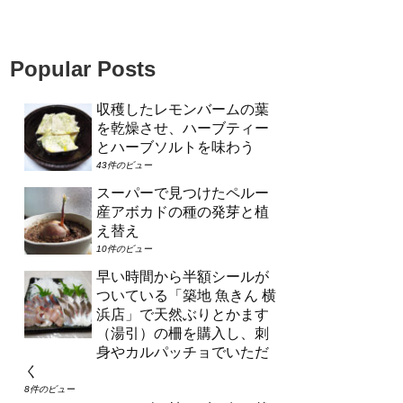
Popular Posts
収穫したレモンバームの葉
を乾燥させ、ハーブティー
とハーブソルトを味わう
43件のビュー
スーパーで見つけたペルー
産アボカドの種の発芽と植
え替え
10件のビュー
早い時間から半額シールが
ついている「築地 魚きん 横
浜店」で天然ぶりとかます
（湯引）の柵を購入し、刺
身やカルパッチョでいただ
く
8件のビュー