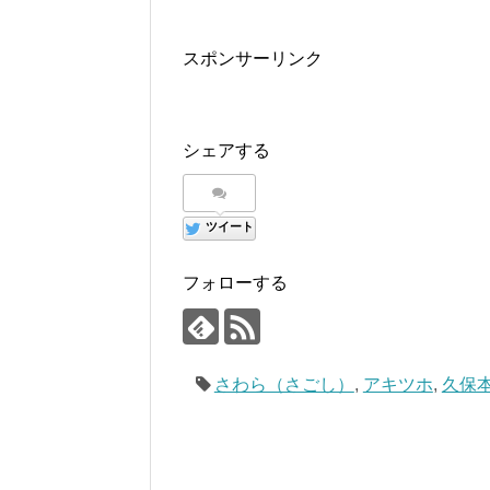
スポンサーリンク
シェアする
ツイート
フォローする
さわら（さごし）
,
アキツホ
,
久保