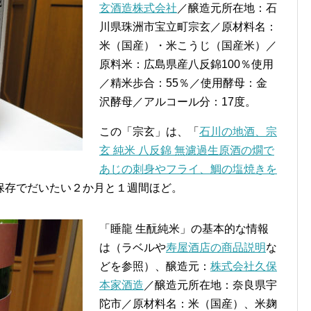
玄酒造株式会社
／醸造元所在地：石
川県珠洲市宝立町宗玄／原材料名：
米（国産）・米こうじ（国産米）／
原料米：広島県産八反錦100％使用
／精米歩合：55％／使用酵母：金
沢酵母／アルコール分：17度。
この「宗玄」は、「
石川の地酒、宗
玄 純米 八反錦 無濾過生原酒の燗で
あじの刺身やフライ、鯛の塩焼きを
保存でだいたい２か月と１週間ほど。
「睡龍 生酛純米」の基本的な情報
は（ラベルや
寿屋酒店の商品説明
な
どを参照）、醸造元：
株式会社久保
本家酒造
／醸造元所在地：奈良県宇
陀市／原材料名：米（国産）、米麹