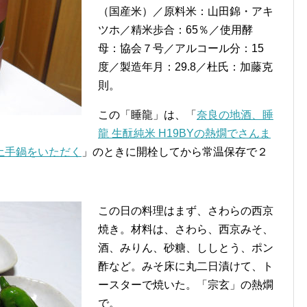
（国産米）／原料米：山田錦・アキ
ツホ／精米歩合：65％／使用酵
母：協会７号／アルコール分：15
度／製造年月：29.8／杜氏：加藤克
則。
この「睡龍」は、「
奈良の地酒、睡
龍 生酛純米 H19BYの熱燗でさんま
土手鍋をいただく
」のときに開栓してから常温保存で２
この日の料理はまず、さわらの西京
焼き。材料は、さわら、西京みそ、
酒、みりん、砂糖、ししとう、ポン
酢など。みそ床に丸二日漬けて、ト
ースターで焼いた。「宗玄」の熱燗
で。