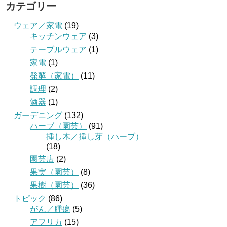
カテゴリー
ウェア／家電
(19)
キッチンウェア
(3)
テーブルウェア
(1)
家電
(1)
発酵（家電）
(11)
調理
(2)
酒器
(1)
ガーデニング
(132)
ハーブ（園芸）
(91)
挿し木／挿し芽（ハーブ）
(18)
園芸店
(2)
果実（園芸）
(8)
果樹（園芸）
(36)
トピック
(86)
がん／腫瘍
(5)
アフリカ
(15)