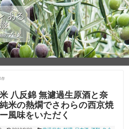
 ある
の旅
変動のブログ
保存
米 八反錦 無濾過生原酒と奈
酛純米の熱燗でさわらの西京焼
ー風味をいただく