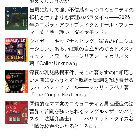
超えてしまうのか
当局に対して強い不信感をもつコミュニティの
抵抗とケアよりも管理のパラダイム――2026
年のエボラ・アウトブレイクとポール・ファー
マー著『熱、諍い、ダイヤモンド』
タイガー・キッドナッピング、家族のイニシエ
ーション、あるいは娘の自立をめぐるドメステ
ィック・ノワール――ジリアン・マカリスター
著『Caller Unknown』
深夜の乳児誘拐事件、そこに暮らすのに相応し
い人間になろうとする呪縛が悲劇を招き寄せる
サバーバン・ノワール――シャリ・ラペナ著
『The Couple Next Door』
閉鎖的なママ友のコミュニティと男性優位の法
曹界で苦闘を強いられるシングルマザーのバリ
スタ（法廷弁護士）――ハリエット・タイス著
『嘘は校舎のいたるところに』