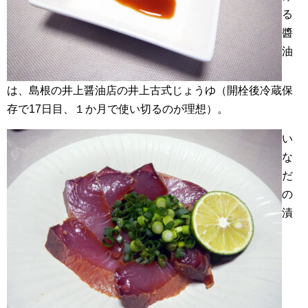
る
醬
油
は、島根の井上醤油店の井上古式じょうゆ（開栓後冷蔵保
存で17日目、１か月で使い切るのが理想）。
い
な
だ
の
漬