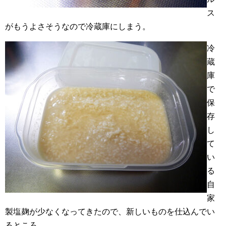
ス
がもうよさそうなので冷蔵庫にしまう。
冷
蔵
庫
で
保
存
し
て
い
る
自
家
製塩麹が少なくなってきたので、新しいものを仕込んでい
るところ。