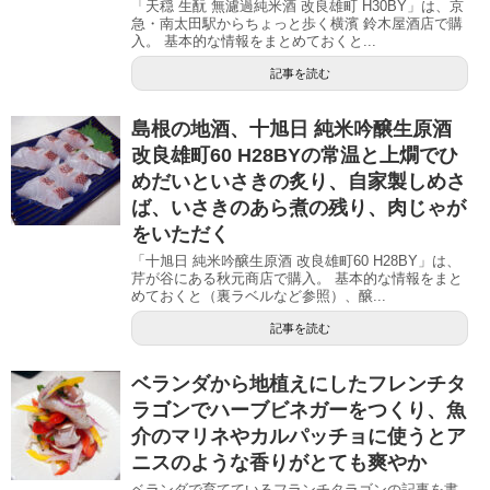
「天穏 生酛 無濾過純米酒 改良雄町 H30BY」は、京
急・南太田駅からちょっと歩く横濱 鈴木屋酒店で購
入。 基本的な情報をまとめておくと...
記事を読む
島根の地酒、十旭日 純米吟醸生原酒
改良雄町60 H28BYの常温と上燗でひ
めだいといさきの炙り、自家製しめさ
ば、いさきのあら煮の残り、肉じゃが
をいただく
「十旭日 純米吟醸生原酒 改良雄町60 H28BY」は、
芹が谷にある秋元商店で購入。 基本的な情報をまと
めておくと（裏ラベルなど参照）、醸...
記事を読む
ベランダから地植えにしたフレンチタ
ラゴンでハーブビネガーをつくり、魚
介のマリネやカルパッチョに使うとア
ニスのような香りがとても爽やか
ベランダで育てているフランチタラゴンの記事を書