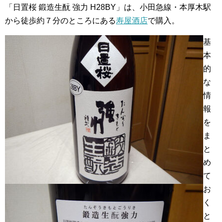
「日置桜 鍛造生酛 強力 H28BY」は、小田急線・本厚木駅
から徒歩約７分のところにある
寿屋酒店
で購入。
基
本
的
な
情
報
を
ま
と
め
て
お
く
と