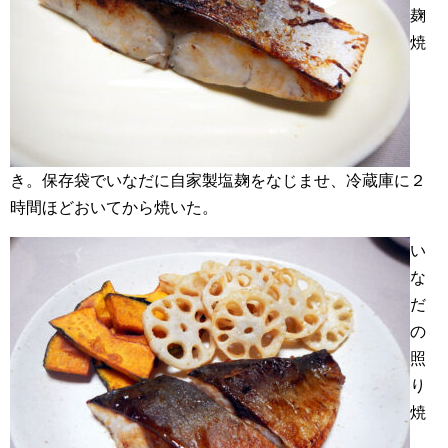
麹
焼
き。保存袋でいなだに自家製塩麹をなじませ、冷蔵庫に２
時間ほどおいてから焼いた。
い
な
だ
の
照
り
焼