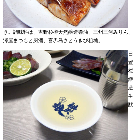
き。調味料は、吉野杉樽天然醸造醬油、三州三河みりん、
澤屋まつもと厨酒、喜界島さとうきび粗糖。
日
置
桜
鍛
造
生
酛