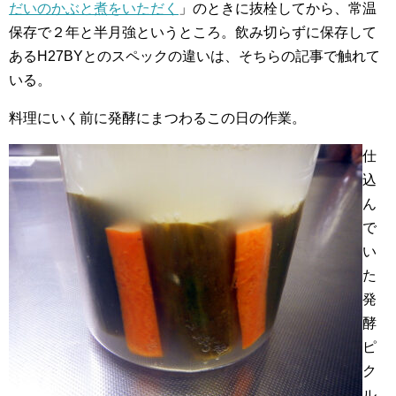
だいのかぶと煮をいただく
」のときに抜栓してから、常温
保存で２年と半月強というところ。飲み切らずに保存して
あるH27BYとのスペックの違いは、そちらの記事で触れて
いる。
料理にいく前に発酵にまつわるこの日の作業。
仕
込
ん
で
い
た
発
酵
ピ
ク
ル