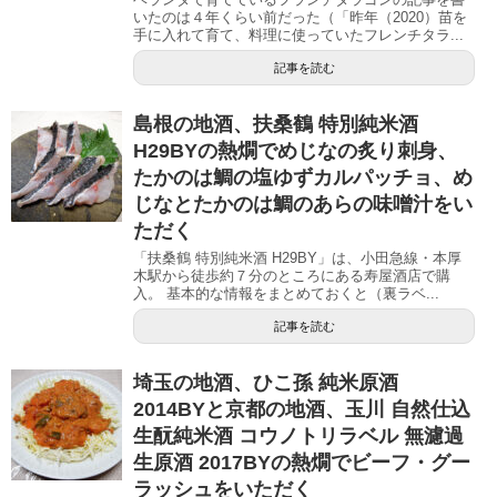
いたのは４年くらい前だった（「昨年（2020）苗を
手に入れて育て、料理に使っていたフレンチタラ...
記事を読む
島根の地酒、扶桑鶴 特別純米酒
H29BYの熱燗でめじなの炙り刺身、
たかのは鯛の塩ゆずカルパッチョ、め
じなとたかのは鯛のあらの味噌汁をい
ただく
「扶桑鶴 特別純米酒 H29BY」は、小田急線・本厚
木駅から徒歩約７分のところにある寿屋酒店で購
入。 基本的な情報をまとめておくと（裏ラベ...
記事を読む
埼玉の地酒、ひこ孫 純米原酒
2014BYと京都の地酒、玉川 自然仕込
生酛純米酒 コウノトリラベル 無濾過
生原酒 2017BYの熱燗でビーフ・グー
ラッシュをいただく