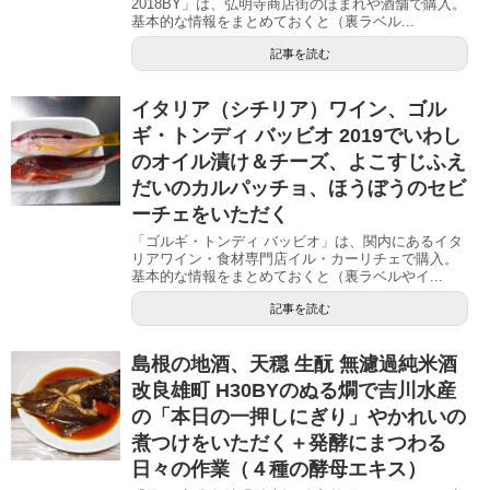
2018BY」は、弘明寺商店街のほまれや酒舗で購入。
基本的な情報をまとめておくと（裏ラベル...
記事を読む
イタリア（シチリア）ワイン、ゴル
ギ・トンディ バッビオ 2019でいわし
のオイル漬け＆チーズ、よこすじふえ
だいのカルパッチョ、ほうぼうのセビ
ーチェをいただく
「ゴルギ・トンディ バッビオ」は、関内にあるイタ
リアワイン・食材専門店イル・カーリチェで購入。
基本的な情報をまとめておくと（裏ラベルやイ...
記事を読む
島根の地酒、天穏 生酛 無濾過純米酒
改良雄町 H30BYのぬる燗で吉川水産
の「本日の一押しにぎり」やかれいの
煮つけをいただく＋発酵にまつわる
日々の作業（４種の酵母エキス）