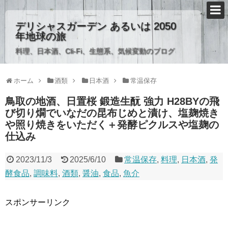
デリシャスガーデン あるいは 2050
年地球の旅
料理、日本酒、Cli-Fi、生態系、気候変動のブログ
ホーム
酒類
日本酒
常温保存
鳥取の地酒、日置桜 鍛造生酛 強力 H28BYの飛
び切り燗でいなだの昆布じめと漬け、塩麹焼き
や照り焼きをいただく＋発酵ピクルスや塩麹の
仕込み
2023/11/3
2025/6/10
常温保存
,
料理
,
日本酒
,
発
酵食品
,
調味料
,
酒類
,
醤油
,
食品
,
魚介
スポンサーリンク