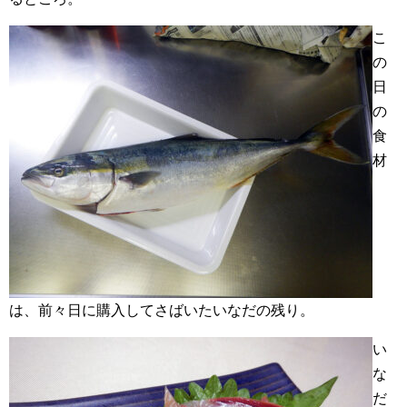
こ
の
日
の
食
材
は、前々日に購入してさばいたいなだの残り。
い
な
だ