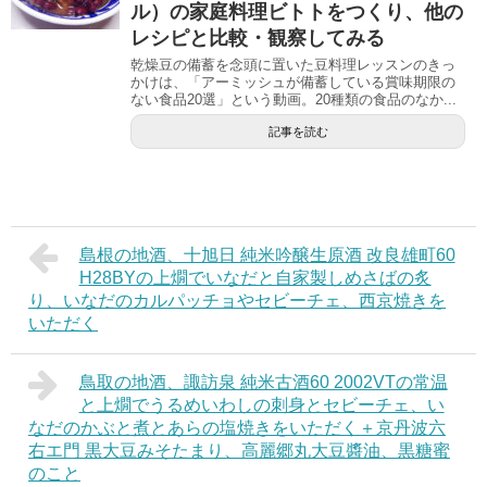
ル）の家庭料理ビトトをつくり、他の
レシピと比較・観察してみる
乾燥豆の備蓄を念頭に置いた豆料理レッスンのきっ
かけは、「アーミッシュが備蓄している賞味期限の
ない食品20選」という動画。20種類の食品のなか...
記事を読む
島根の地酒、十旭日 純米吟醸生原酒 改良雄町60
H28BYの上燗でいなだと自家製しめさばの炙
り、いなだのカルパッチョやセビーチェ、西京焼きを
いただく
鳥取の地酒、諏訪泉 純米古酒60 2002VTの常温
と上燗でうるめいわしの刺身とセビーチェ、い
なだのかぶと煮とあらの塩焼きをいただく＋京丹波六
右エ門 黒大豆みそたまり、高麗郷丸大豆醬油、黒糖蜜
のこと