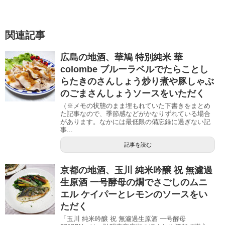
関連記事
広島の地酒、華鳩 特別純米 華
colombe ブルーラベルでたらことし
らたきのさんしょう炒り煮や豚しゃぶ
のごまさんしょうソースをいただく
（※メモの状態のまま埋もれていた下書きをまとめ
た記事なので、季節感などがかなりずれている場合
があります。なかには最低限の備忘録に過ぎない記
事...
記事を読む
京都の地酒、玉川 純米吟醸 祝 無濾過
生原酒 一号酵母の燗でさごしのムニ
エル ケイパーとレモンのソースをい
ただく
「玉川 純米吟醸 祝 無濾過生原酒 一号酵母