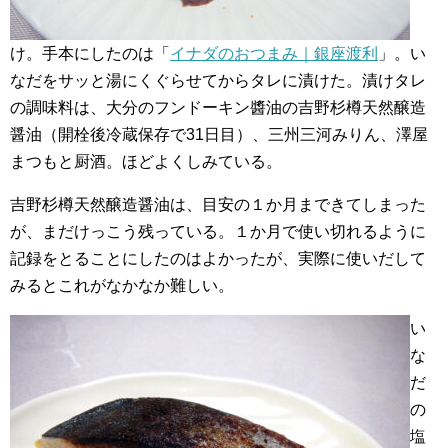
け。手本にしたのは「
イナダのおつまみ｜銀座渡利
」。い
なだをサッと湯にくぐらせてからタレに漬けた。漬けタレ
の調味料は、大分のフンドーキン醬油の吉野杉樽天然醸造
醤油（開栓後冷蔵保存で31日目）、三州三河みりん、澤屋
まつもと厨酒。ほどよくしみている。
吉野杉樽天然醸造醤油は、目安の１か月まできてしまった
が、まだけっこう残っている。１か月で使い切れるように
記録をとることにしたのはよかったが、実際に使いだして
みるとこれがなかなか難しい。
い
な
だ
の
塩