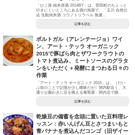
「ひこ孫 純米原酒 2014BY」は、菅田町のちょっと
行きにくいところにある酒の旭屋で、「玉川 自然仕
込 生酛純米酒 コウノトリラベル 無濾...
記事を読む
ポルトガル（アレンテージョ）ワイ
ン、アート・テッラ オーガニック
2015で豚ばら肉とザワークラウトの
トマト煮込み、ミートソースのグラタ
ンをいただく＋発酵にまつわる日々の
作業
「アート・テッラ オーガニック 2015」は、（だい
ぶ前のことで記憶が少し曖昧だが）関内駅近く、大
通り公園わきに店を構える葡萄屋・関内店で購...
記事を読む
乾燥豆の備蓄を念頭に置いた豆料理レ
ッスン：赤いんげん豆とさつまいもと
青バナナを煮込んだコンゴ（旧ザイー