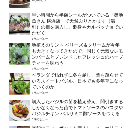
10件のビュー
早い時間から半額シールがついている「築地
魚きん 横浜店」で天然ぶりとかます（湯
引）の柵を購入し、刺身やカルパッチョでい
ただく
8件のビュー
地植えのミント ベリーズ＆クリームが今年
も大きくなってきたので、同じく元気なレモ
ンバームとブレンドしたフレッシュのハーブ
ティーを味わう
7件のビュー
ベランダで枯れずに冬を越し、葉を茂らせて
いるスイートバジル、日本でも多年草になっ
ていくのか
7件のビュー
購入したバジルの苗を植え替え、間引きする
しかなくなった苗でトマトソースのパスタや
バジルチキン バルサミコ酢ソースをつくる
6件のビュー