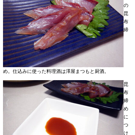
の
昆
布
締
め。仕込みに使った料理酒は澤屋まつもと厨酒。
昆
布
締
め
に
つ
け