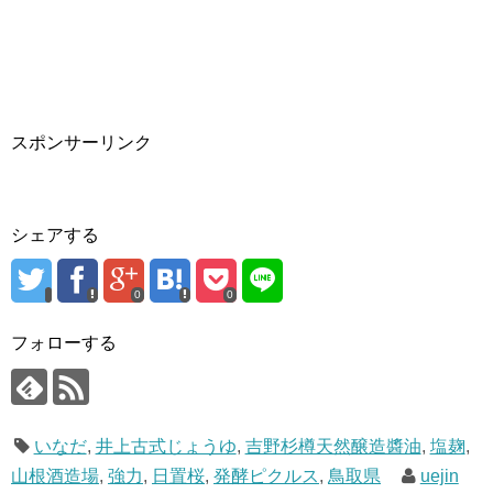
スポンサーリンク
シェアする
0
0
フォローする
いなだ
,
井上古式じょうゆ
,
吉野杉樽天然醸造醬油
,
塩麹
,
山根酒造場
,
強力
,
日置桜
,
発酵ピクルス
,
鳥取県
uejin