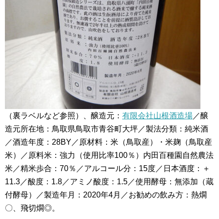
（裏ラベルなど参照）、醸造元：
有限会社山根酒造場
／醸
造元所在地：鳥取県鳥取市青谷町大坪／製法分類：純米酒
／酒造年度：28BY／原材料：米（鳥取産）・米麹（鳥取産
米）／原料米：強力（使用比率100％）内田百種園自然農法
米／精米歩合：70％／アルコール分：15度／日本酒度：＋
11.3／酸度：1.8／アミノ酸度：1.5／使用酵母：無添加（蔵
付酵母）／製造年月：2020年4月／お勧めの飲み方：熱燗
〇、飛切燗◎。