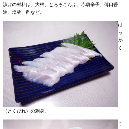
漬けの材料は、大根、とろろこんぶ、赤唐辛子、薄口醤
油、塩麹、酢など。
は
っ
か
く
（とくびれ）の刺身。
こ