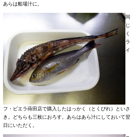
あらは船場汁に。
同
じ
く
ラ
イ
フ・ビエラ蒔田店で購入したはっかく（とくびれ）といさ
き。どちらも三枚におろす。あらはあら汁にしておいて翌
日にいただく。