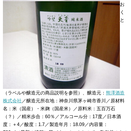
お
く
と
（ラベルや醸造元の商品説明を参照）、醸造元：
熊澤酒造
株式会社
／醸造元所在地：神奈川県茅ヶ崎市香川／原材料
名：米（国産）・米麹（国産米）／原料米：五百万石
（？）／精米歩合：60％／アルコール分：17度／日本酒
度：＋4／酸度：1.7／製造年月：18.09／内容量：