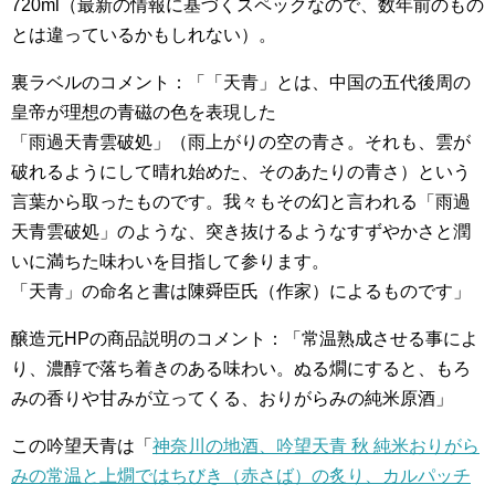
720ml（最新の情報に基づくスペックなので、数年前のもの
とは違っているかもしれない）。
裏ラベルのコメント：「「天青」とは、中国の五代後周の
皇帝が理想の青磁の色を表現した
「雨過天青雲破処」（雨上がりの空の青さ。それも、雲が
破れるようにして晴れ始めた、そのあたりの青さ）という
言葉から取ったものです。我々もその幻と言われる「雨過
天青雲破処」のような、突き抜けるようなすずやかさと潤
いに満ちた味わいを目指して参ります。
「天青」の命名と書は陳舜臣氏（作家）によるものです」
醸造元HPの商品説明のコメント：「常温熟成させる事によ
り、濃醇で落ち着きのある味わい。ぬる燗にすると、もろ
みの香りや甘みが立ってくる、おりがらみの純米原酒」
この吟望天青は「
神奈川の地酒、吟望天青 秋 純米おりがら
みの常温と上燗ではちびき（赤さば）の炙り、カルパッチ