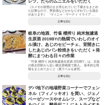
レツ、たらのムニエルをいただく
（※メモの状態のまま埋もれていた下書きをまとめ
た記事なので、季節感などがかなりずれている場合
があります） 「ヴィニャ・マーティ イライア ...
記事を読む
岐阜の地酒、竹雀 槽搾り 純米無濾過
生原酒 2019BYの熱燗でいわしのオイ
ル漬け、あじのセビーチェ、背開きに
したあじのパン粉焼きをいただく＋発
酵にまつわる日々の作業
「竹雀 槽搾り 純米無濾過生原酒 2019BY」は、京急
の南太田駅から近い横浜君嶋屋で購入。 基本的な情
報をまとめておくと（裏ラベルを参照...
記事を読む
デパ地下の地場野菜コーナーでフェン
ネル（フィノッキオ）を買い、ジェノ
ベーゼソースやオムレツ、スープなど
をつくり、酵母起こしにもトライする