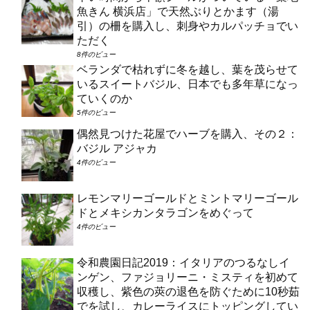
魚きん 横浜店」で天然ぶりとかます（湯
引）の柵を購入し、刺身やカルパッチョでい
ただく
8件のビュー
ベランダで枯れずに冬を越し、葉を茂らせて
いるスイートバジル、日本でも多年草になっ
ていくのか
5件のビュー
偶然見つけた花屋でハーブを購入、その２：
バジル アジャカ
4件のビュー
レモンマリーゴールドとミントマリーゴール
ドとメキシカンタラゴンをめぐって
4件のビュー
令和農園日記2019：イタリアのつるなしイ
ンゲン、ファジョリーニ・ミスティを初めて
収穫し、紫色の莢の退色を防ぐために10秒茹
でを試し、カレーライスにトッピングしてい