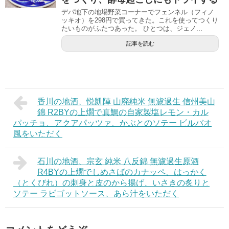
デパ地下の地場野菜コーナーでフェンネル（フィノ
ッキオ）を298円で買ってきた。これを使ってつくり
たいものがふたつあった。 ひとつは、ジェノ...
記事を読む
香川の地酒、悦凱陣 山廃純米 無濾過生 信州美山
錦 R2BYの上燗で真鯛の自家製塩レモン・カル
パッチョ、アクアパッツァ、かぶとのソテー ビルバオ
風をいただく
石川の地酒、宗玄 純米 八反錦 無濾過生原酒
R4BYの上燗でしめさばのカナッペ、はっかく
（とくびれ）の刺身と皮のから揚げ、いさきの炙りと
ソテー ラビゴットソース、あら汁をいただく