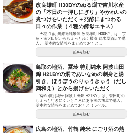
改良雄町 H30BYのぬる燗で吉川水産
の「本日の一押しにぎり」やかれいの
煮つけをいただく＋発酵にまつわる
日々の作業（４種の酵母エキス）
「天穏 生酛 無濾過純米酒 改良雄町 H30BY」は、京
急・南太田駅からちょっと歩く横濱 鈴木屋酒店で購
入。 基本的な情報をまとめておくと...
記事を読む
鳥取の地酒、冨玲 特別純米 阿波山田
錦 H21BYの燗であいなめの刺身と湯
引き、ほうぼうのりゅうきゅう（だし
麹和え）とから揚げをいただく
「冨玲 特別純米 阿波山田錦 H21BY」は、菅田町の
ちょっと行きにくいところにある酒の旭屋で購入。
基本的な情報をまとめておくと（ラベル...
記事を読む
広島の地酒、竹鶴 純米 にごり酒の熱