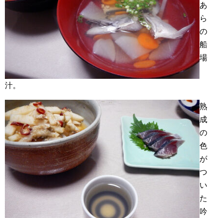
あ
ら
の
船
場
汁。
熟
成
の
色
が
つ
い
た
吟