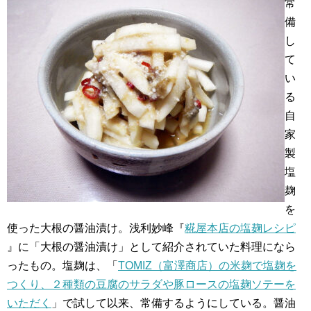
常
備
し
て
い
る
自
家
製
塩
麹
を
使った大根の醤油漬け。浅利妙峰『
糀屋本店の塩麹レシピ
』に「大根の醤油漬け」として紹介されていた料理になら
ったもの。塩麹は、「
TOMIZ（富澤商店）の米麹で塩麹を
つくり、２種類の豆腐のサラダや豚ロースの塩麹ソテーを
いただく
」で試して以来、常備するようにしている。醤油