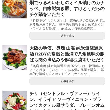
燗でうるめいわしのオイル漬けのカナ
ッペ、自家製焼き豚、すけとうだらの
チゲ鍋をいただく
「竹鶴 純米 にごり酒」は、東急の溝の口駅のそばに
ある坂戸屋で購入。 基本的な情報をまとめておくと
（ラベルなど参照）、醸造元：竹鶴酒造株式...
記事を読む
大阪の地酒、奥鹿 山廃 純米無濾過原
酒 R2BYの常温と熱燗で八角風味の豚
ばら肉の煮込みや麻婆豆腐をいただく
「奥鹿 山廃 純米無濾過原酒 R2BY」は、菅田町のち
ょっと行きにくいところにある酒の旭屋で購入。 基
本的な情報をまとめておくと（ラベルな...
記事を読む
チリ（セントラル・ヴァレー）ワイ
ン、イライア ソーヴィニョン・ブラ
ンでカクテル風サラダ、プレーンオム