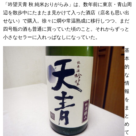
「吟望天青 秋 純米おりがらみ」は、数年前に東京・青山周
辺を散歩中にたまたま見かけて入った酒店（店名も思い出
せない）で購入。徐々に燗や常温熟成に移行しつつ、まだ
四号瓶の酒も普通に買っていた頃のこと。それからずっと
小さなセラーに入れっぱなしになっていた。
基
本
的
な
情
報
を
ま
と
め
て