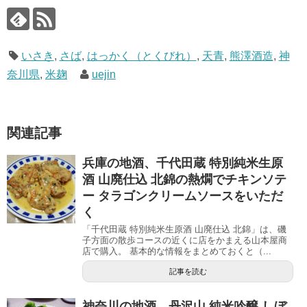
いさき
,
さば
,
はっかく（とくびれ）
,
天青
,
熊澤酒造
,
神
奈川県
,
米麹
uejin
関連記事
兵庫の地酒、千代田蔵 特別純米生原
酒 山廃仕込 北錦の熱燗でチキンソテ
ー タラゴンクリームソースをいただ
く
「千代田蔵 特別純米生原酒 山廃仕込 北錦」は、磯
子方面の散歩コースの近くに店をかまえる山本屋商
店で購入。 基本的な情報をまとめておくと（...
記事を読む
神奈川の地酒、丹沢山 純米吟醸 しぼ