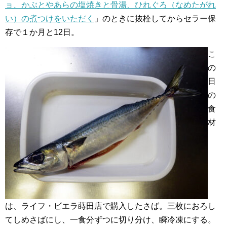
ョ、かぶとやあらの塩焼きと骨湯、ひれぐろ（なめたがれ
い）の煮つけをいただく
」のときに抜栓してからセラー保
存で１か月と12日。
こ
の
日
の
食
材
は、ライフ・ビエラ蒔田店で購入したさば。三枚におろし
てしめさばにし、一食分ずつに切り分け、瞬冷凍にする。