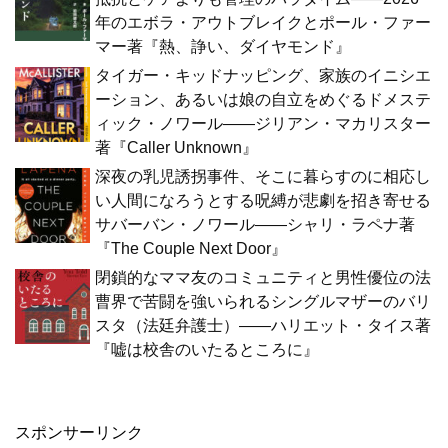
年のエボラ・アウトブレイクとポール・ファー
マー著『熱、諍い、ダイヤモンド』
タイガー・キッドナッピング、家族のイニシエ
ーション、あるいは娘の自立をめぐるドメステ
ィック・ノワール――ジリアン・マカリスター
著『Caller Unknown』
深夜の乳児誘拐事件、そこに暮らすのに相応し
い人間になろうとする呪縛が悲劇を招き寄せる
サバーバン・ノワール――シャリ・ラペナ著
『The Couple Next Door』
閉鎖的なママ友のコミュニティと男性優位の法
曹界で苦闘を強いられるシングルマザーのバリ
スタ（法廷弁護士）――ハリエット・タイス著
『嘘は校舎のいたるところに』
スポンサーリンク