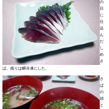
の
日
に
仕
込
ん
だ
し
め
さ
ば。残りは瞬冷凍にした。
さ
ば
の
頭
と