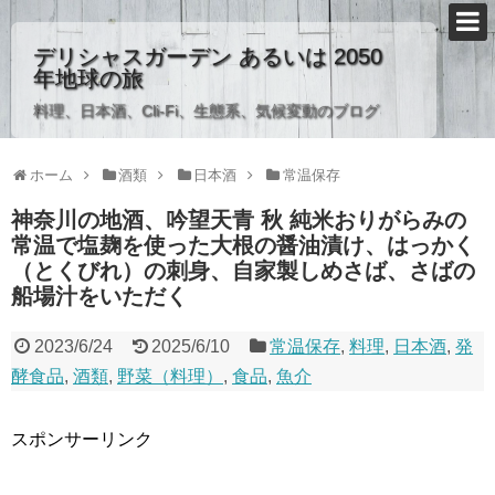
デリシャスガーデン あるいは 2050
年地球の旅
料理、日本酒、Cli-Fi、生態系、気候変動のブログ
ホーム
酒類
日本酒
常温保存
神奈川の地酒、吟望天青 秋 純米おりがらみの
常温で塩麹を使った大根の醤油漬け、はっかく
（とくびれ）の刺身、自家製しめさば、さばの
船場汁をいただく
2023/6/24
2025/6/10
常温保存
,
料理
,
日本酒
,
発
酵食品
,
酒類
,
野菜（料理）
,
食品
,
魚介
スポンサーリンク