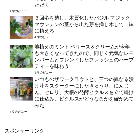
ただく
4件のビュー
３回冬を越し、木質化したバジル マジック
マウンテンの茎から出た芽を挿し木して、鉢
に植える
4件のビュー
地植えのミント ベリーズ＆クリームが今年
も大きくなってきたので、同じく元気なレモ
ンバームとブレンドしたフレッシュのハーブ
ティーを味わう
4件のビュー
いつものザワークラウトと、三つの異なる漬
け汁をスターターにしたきゅうり、にんじ
ん、セロリ、大根の発酵ピクルスを立て続け
に仕込み、ピクルスがどうなるかを確かめて
みた
4件のビュー
スポンサーリンク