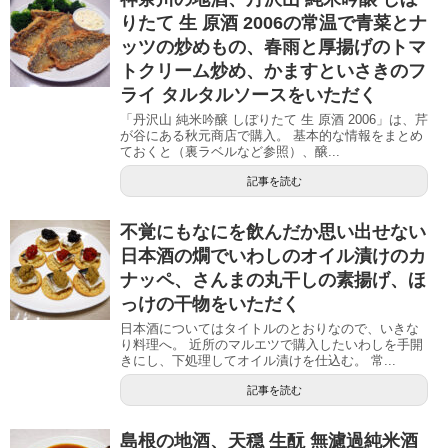
りたて 生 原酒 2006の常温で青菜とナ
ッツの炒めもの、春雨と厚揚げのトマ
トクリーム炒め、かますといさきのフ
ライ タルタルソースをいただく
「丹沢山 純米吟醸 しぼりたて 生 原酒 2006」は、芹
が谷にある秋元商店で購入。 基本的な情報をまとめ
ておくと（裏ラベルなど参照）、醸...
記事を読む
不覚にもなにを飲んだか思い出せない
日本酒の燗でいわしのオイル漬けのカ
ナッペ、さんまの丸干しの素揚げ、ほ
っけの干物をいただく
日本酒についてはタイトルのとおりなので、いきな
り料理へ。 近所のマルエツで購入したいわしを手開
きにし、下処理してオイル漬けを仕込む。 常...
記事を読む
島根の地酒、天穏 生酛 無濾過純米酒