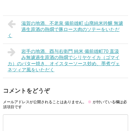
滋賀の地酒、不老泉 備前雄町 山廃純米吟醸 無濾
過生原酒の熱燗で豚ロース肉のソテーをいただ
く
岩手の地酒、酉与右衛門 純米 備前雄町70 直汲
み無濾過生原酒の熱燗でシリヤケイカ（ゴマイ
カ）のバター焼き、オイスターソース炒め、墨煮ヴェ
ネツィア風をいただく
コメントをどうぞ
メールアドレスが公開されることはありません。
※
が付いている欄は必
須項目です