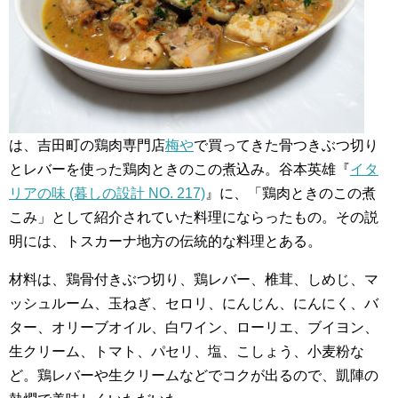
は、吉田町の鶏肉専門店
梅や
で買ってきた骨つきぶつ切り
とレバーを使った鶏肉ときのこの煮込み。谷本英雄『
イタ
リアの味 (暮しの設計 NO. 217)
』に、「鶏肉ときのこの煮
こみ」として紹介されていた料理にならったもの。その説
明には、トスカーナ地方の伝統的な料理とある。
材料は、鶏骨付きぶつ切り、鶏レバー、椎茸、しめじ、マ
ッシュルーム、玉ねぎ、セロリ、にんじん、にんにく、バ
ター、オリーブオイル、白ワイン、ローリエ、ブイヨン、
生クリーム、トマト、パセリ、塩、こしょう、小麦粉な
ど。鶏レバーや生クリームなどでコクが出るので、凱陣の