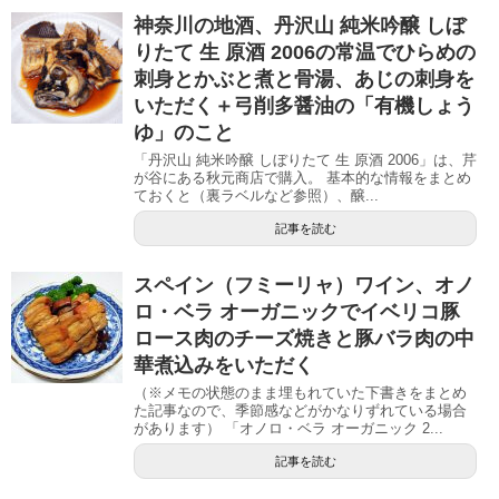
神奈川の地酒、丹沢山 純米吟醸 しぼ
りたて 生 原酒 2006の常温でひらめの
刺身とかぶと煮と骨湯、あじの刺身を
いただく＋弓削多醤油の「有機しょう
ゆ」のこと
「丹沢山 純米吟醸 しぼりたて 生 原酒 2006」は、芹
が谷にある秋元商店で購入。 基本的な情報をまとめ
ておくと（裏ラベルなど参照）、醸...
記事を読む
スペイン（フミーリャ）ワイン、オノ
ロ・ベラ オーガニックでイベリコ豚
ロース肉のチーズ焼きと豚バラ肉の中
華煮込みをいただく
（※メモの状態のまま埋もれていた下書きをまとめ
た記事なので、季節感などがかなりずれている場合
があります） 「オノロ・ベラ オーガニック 2...
記事を読む