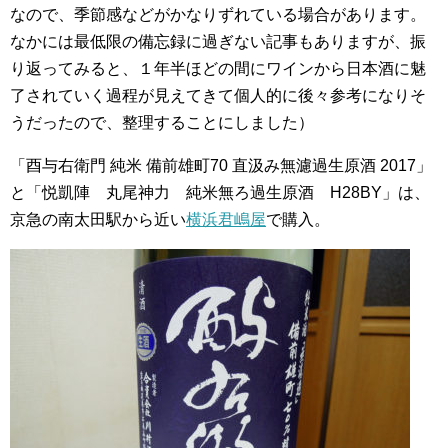
なので、季節感などがかなりずれている場合があります。
なかには最低限の備忘録に過ぎない記事もありますが、振
り返ってみると、１年半ほどの間にワインから日本酒に魅
了されていく過程が見えてきて個人的に後々参考になりそ
うだったので、整理することにしました）
「酉与右衛門 純米 備前雄町70 直汲み無濾過生原酒 2017」
と「悦凱陣 丸尾神力 純米無ろ過生原酒 H28BY」は、
京急の南太田駅から近い
横浜君嶋屋
で購入。