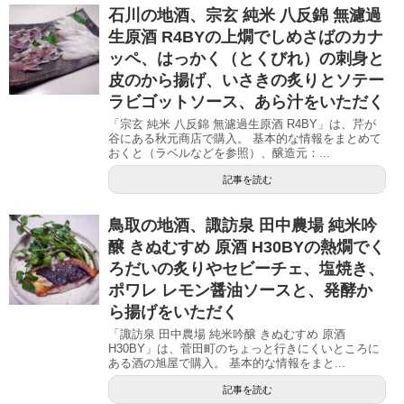
石川の地酒、宗玄 純米 八反錦 無濾過
生原酒 R4BYの上燗でしめさばのカナ
ッペ、はっかく（とくびれ）の刺身と
皮のから揚げ、いさきの炙りとソテー
ラビゴットソース、あら汁をいただく
「宗玄 純米 八反錦 無濾過生原酒 R4BY」は、芹が
谷にある秋元商店で購入。 基本的な情報をまとめて
おくと（ラベルなどを参照）、醸造元：...
記事を読む
鳥取の地酒、諏訪泉 田中農場 純米吟
醸 きぬむすめ 原酒 H30BYの熱燗でく
ろだいの炙りやセビーチェ、塩焼き、
ポワレ レモン醤油ソースと、発酵か
ら揚げをいただく
「諏訪泉 田中農場 純米吟醸 きぬむすめ 原酒
H30BY」は、菅田町のちょっと行きにくいところに
ある酒の旭屋で購入。 基本的な情報をまと...
記事を読む