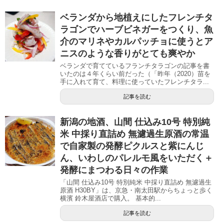
ベランダから地植えにしたフレンチタ
ラゴンでハーブビネガーをつくり、魚
介のマリネやカルパッチョに使うとア
ニスのような香りがとても爽やか
ベランダで育てているフランチタラゴンの記事を書
いたのは４年くらい前だった（「昨年（2020）苗を
手に入れて育て、料理に使っていたフレンチタラ...
記事を読む
新潟の地酒、山間 仕込み10号 特別純
米 中採り直詰め 無濾過生原酒の常温
で自家製の発酵ピクルスと紫にんじ
ん、いわしのパレルモ風をいただく＋
発酵にまつわる日々の作業
「山間 仕込み10号 特別純米 中採り直詰め 無濾過生
原酒 H30BY」は、京急・南太田駅からちょっと歩く
横濱 鈴木屋酒店で購入。 基本的...
記事を読む