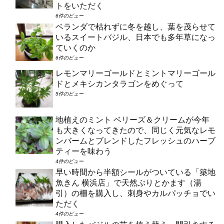
トをいただく
6件のビュー
ベランダで枯れずに冬を越し、葉を茂らせて
いるスイートバジル、日本でも多年草になっ
ていくのか
6件のビュー
レモンマリーゴールドとミントマリーゴール
ドとメキシカンタラゴンをめぐって
5件のビュー
地植えのミント ベリーズ＆クリームが今年
も大きくなってきたので、同じく元気なレモ
ンバームとブレンドしたフレッシュのハーブ
ティーを味わう
4件のビュー
早い時間から半額シールがついている「築地
魚きん 横浜店」で天然ぶりとかます（湯
引）の柵を購入し、刺身やカルパッチョでい
ただく
4件のビュー