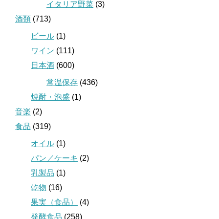
イタリア野菜
(3)
酒類
(713)
ビール
(1)
ワイン
(111)
日本酒
(600)
常温保存
(436)
焼酎・泡盛
(1)
音楽
(2)
食品
(319)
オイル
(1)
パン／ケーキ
(2)
乳製品
(1)
乾物
(16)
果実（食品）
(4)
発酵食品
(258)