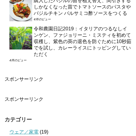
購入したバジルの苗を植え替え、間引きする
しかなくなった苗でトマトソースのパスタや
バジルチキン バルサミコ酢ソースをつくる
4件のビュー
令和農園日記2019：イタリアのつるなしイ
ンゲン、ファジョリーニ・ミスティを初めて
収穫し、紫色の莢の退色を防ぐために10秒茹
でを試し、カレーライスにトッピングしてい
ただく
4件のビュー
スポンサーリンク
スポンサーリンク
カテゴリー
ウェア／家電
(19)