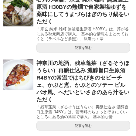
原酒 H30BYの熱燗で自家製塩ゆずを
薬味にしてうまづらはぎのちり鍋をい
ただく
「宗玄 純米 雄町 無濾過生原酒 H30BY」は、芹が谷
にある秋元商店で購入。 基本的な情報をまとめてお
くと（ラベルなど参照）、醸造元：宗...
記事を読む
神奈川の地酒、残草蓬莱（ざるそうほ
うらい）再醸仕込み 濃醇旨口生原酒
R4BYの常温ではちびきのセビーチ
ェ、かぶと煮、かぶとのソテー ビル
バオ風、へだいといさきのあら汁をい
ただく
「残草蓬莱（ざるそうほうらい）再醸仕込み 濃醇旨
口生原酒 R4BY」は、菅田町のちょっと行きにくい
ところにある酒の旭屋で購入。 基本的な情...
記事を読む