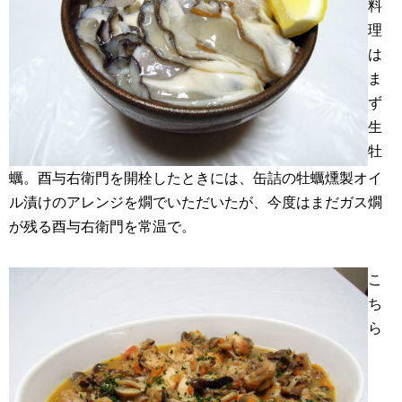
料
理
は
ま
ず
生
牡
蠣。酉与右衛門を開栓したときには、缶詰の牡蠣燻製オイ
ル漬けのアレンジを燗でいただいたが、今度はまだガス燗
が残る酉与右衛門を常温で。
こ
ち
ら