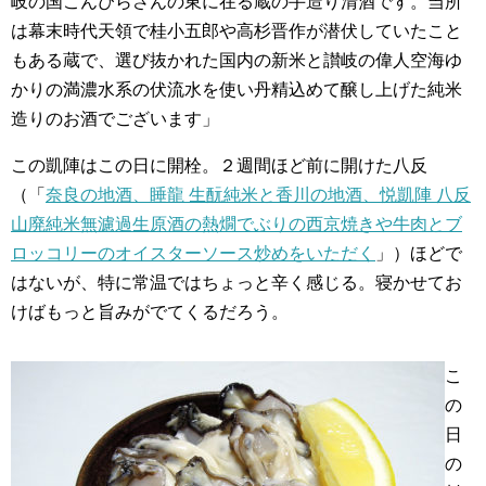
岐の国こんぴらさんの東に在る蔵の手造り清酒です。当所
は幕末時代天領で桂小五郎や高杉晋作が潜伏していたこと
もある蔵で、選び抜かれた国内の新米と讃岐の偉人空海ゆ
かりの満濃水系の伏流水を使い丹精込めて醸し上げた純米
造りのお酒でございます」
この凱陣はこの日に開栓。２週間ほど前に開けた八反
（「
奈良の地酒、睡龍 生酛純米と香川の地酒、悦凱陣 八反
山廃純米無濾過生原酒の熱燗でぶりの西京焼きや牛肉とブ
ロッコリーのオイスターソース炒めをいただく
」）ほどで
はないが、特に常温ではちょっと辛く感じる。寝かせてお
けばもっと旨みがでてくるだろう。
こ
の
日
の