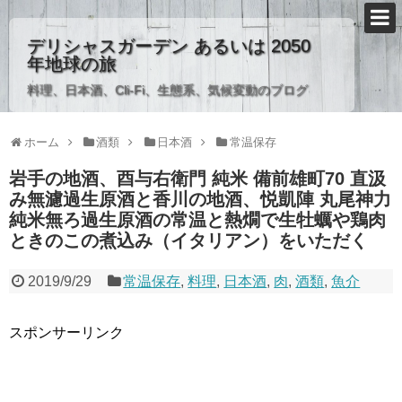
デリシャスガーデン あるいは 2050
年地球の旅
料理、日本酒、Cli-Fi、生態系、気候変動のブログ
ホーム
酒類
日本酒
常温保存
岩手の地酒、酉与右衛門 純米 備前雄町70 直汲
み無濾過生原酒と香川の地酒、悦凱陣 丸尾神力
純米無ろ過生原酒の常温と熱燗で生牡蠣や鶏肉
ときのこの煮込み（イタリアン）をいただく
2019/9/29
常温保存
,
料理
,
日本酒
,
肉
,
酒類
,
魚介
スポンサーリンク