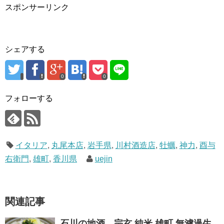
スポンサーリンク
シェアする
0
0
フォローする
イタリア
,
丸尾本店
,
岩手県
,
川村酒造店
,
牡蠣
,
神力
,
酉与
右衛門
,
雄町
,
香川県
uejin
関連記事
石川の地酒、宗玄 純米 雄町 無濾過生