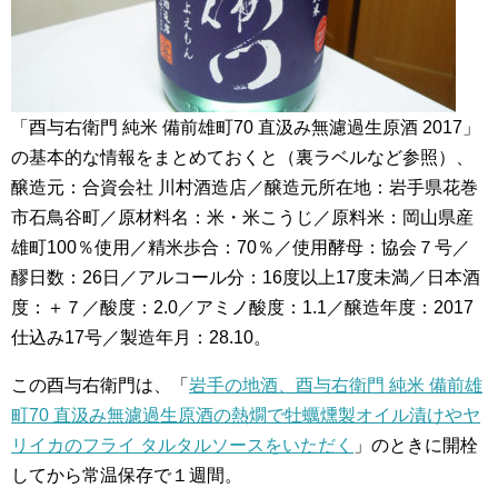
「酉与右衛門 純米 備前雄町70 直汲み無濾過生原酒 2017」
の基本的な情報をまとめておくと（裏ラベルなど参照）、
醸造元：合資会社 川村酒造店／醸造元所在地：岩手県花巻
市石鳥谷町／原材料名：米・米こうじ／原料米：岡山県産
雄町100％使用／精米歩合：70％／使用酵母：協会７号／
醪日数：26日／アルコール分：16度以上17度未満／日本酒
度：＋７／酸度：2.0／アミノ酸度：1.1／醸造年度：2017
仕込み17号／製造年月：28.10。
この酉与右衛門は、「
岩手の地酒、酉与右衛門 純米 備前雄
町70 直汲み無濾過生原酒の熱燗で牡蠣燻製オイル漬けやヤ
リイカのフライ タルタルソースをいただく
」のときに開栓
してから常温保存で１週間。