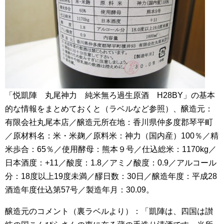
「悦凱陣 丸尾神力 純米無ろ過生原酒 H28BY」の基本
的な情報をまとめておくと（ラベルなど参照）、醸造元：
有限会社丸尾本店／醸造元所在地：香川県仲多度郡琴平町
／原材料名：米・米麹／原料米：神力（国内産）100％／精
米歩合：65％／使用酵母：熊本９号／仕込総米：1170kg／
日本酒度：+11／酸度：1.8／アミノ酸度：0.9／アルコール
分：18度以上19度未満／醪日数：30日／醸造年度：平成28
酒造年度仕込第57号／製造年月：30.09。
醸造元のコメント（裏ラベルより）：「凱陣は、四国は讃