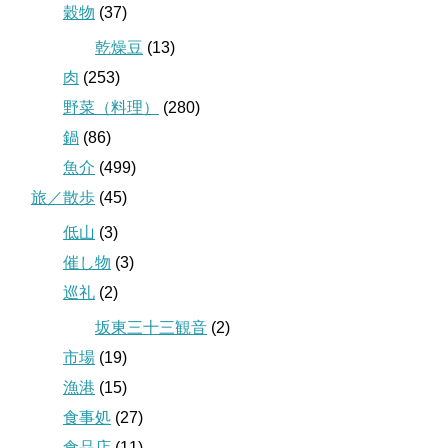
穀物
(37)
乾燥豆
(13)
肉
(253)
野菜（料理）
(280)
鍋
(86)
魚介
(499)
旅／散歩
(45)
低山
(3)
催し物
(3)
巡礼
(2)
坂東三十三観音
(2)
市場
(19)
漁港
(15)
食事処
(27)
食品店
(11)