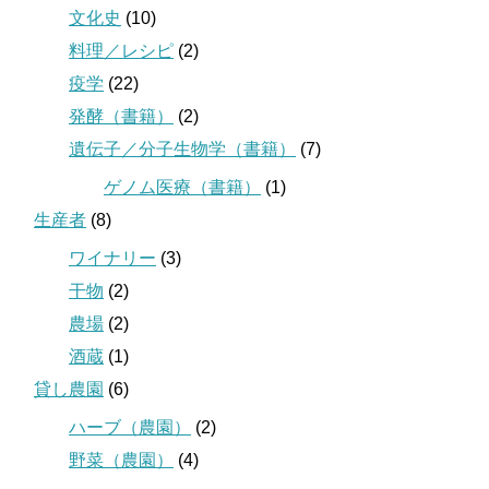
文化史
(10)
料理／レシピ
(2)
疫学
(22)
発酵（書籍）
(2)
遺伝子／分子生物学（書籍）
(7)
ゲノム医療（書籍）
(1)
生産者
(8)
ワイナリー
(3)
干物
(2)
農場
(2)
酒蔵
(1)
貸し農園
(6)
ハーブ（農園）
(2)
野菜（農園）
(4)