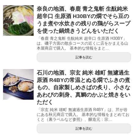
奈良の地酒、春鹿 青之鬼斬 生酛純米
超辛口 生原酒 H30BYの燗でそら豆の
うま煮や水炊きの残りの鶏がらスープ
を使った鍋焼きうどんをいただく
「春鹿 青之鬼斬 生酛純米 超辛口 生原酒 H30BY」
は、磯子方面の散歩コースの近くに店をかまえる山
本屋商店で購入。 基本的な情報をまと...
記事を読む
石川の地酒、宗玄 純米 雄町 無濾過生
原酒 R4BYの常温とぬる燗でふきの煮
もの、自家製しめさばの炙り、小さな
あわびの刺身、真鯛のかぶと焼きをい
ただく
「宗玄 純米 雄町 無濾過生原酒 R4BY」は、芹が谷
にある秋元商店で購入。 基本的な情報をまとめてお
くと（裏ラベルなど参照）、醸造元：宗...
記事を読む