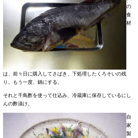
の
食
材
は、前々日に購入してさばき、下処理したくろそいの残
り。もう一度、鍋にする。
それと千鳥酢を使って仕込み、冷蔵庫に保存しているにし
んの酢漬け。
自
家
製