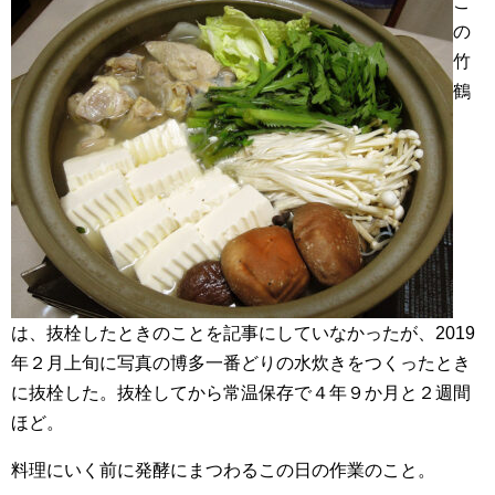
こ
の
竹
鶴
は、抜栓したときのことを記事にしていなかったが、2019
年２月上旬に写真の博多一番どりの水炊きをつくったとき
に抜栓した。抜栓してから常温保存で４年９か月と２週間
ほど。
料理にいく前に発酵にまつわるこの日の作業のこと。