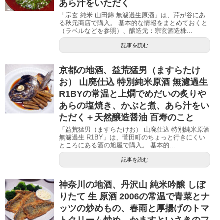
あら汁をいただく
「宗玄 純米 山田錦 無濾過生原酒」は、芹が谷にあ
る秋元商店で購入。 基本的な情報をまとめておくと
（ラベルなどを参照）、醸造元：宗玄酒造株...
記事を読む
京都の地酒、益荒猛男（ますらたけ
お） 山廃仕込 特別純米原酒 無濾過生
R1BYの常温と上燗でめだいの炙りや
あらの塩焼き、かぶと煮、あら汁をい
ただく＋天然醸造醤油 百寿のこと
「益荒猛男（ますらたけお） 山廃仕込 特別純米原酒
無濾過生 R1BY」は、菅田町のちょっと行きにくい
ところにある酒の旭屋で購入。 基本的...
記事を読む
神奈川の地酒、丹沢山 純米吟醸 しぼ
りたて 生 原酒 2006の常温で青菜とナ
ッツの炒めもの、春雨と厚揚げのトマ
トクリーム炒め、かますといさきのフ