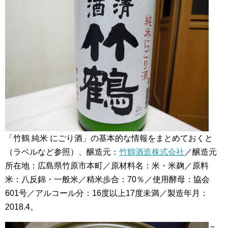
「竹鶴 純米 にごり酒」の基本的な情報をまとめておくと
（ラベルなど参照）、醸造元：
竹鶴酒造株式会社
／醸造元
所在地：広島県竹原市本町／原材料名：米・米麹／原料
米：八反錦・一般米／精米歩合：70％／使用酵母：協会
601号／アルコール分：16度以上17度未満／製造年月：
2018.4。