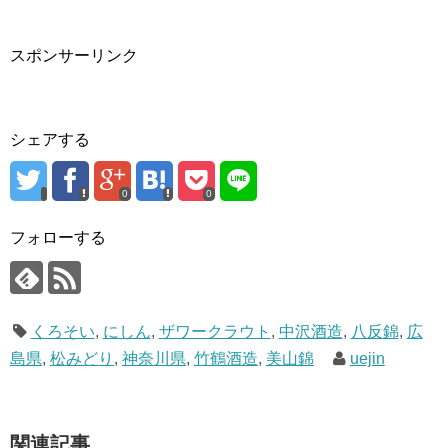
スポンサーリンク
シェアする
0
0
フォローする
くろそい
,
にしん
,
ザワークラウト
,
中沢酒造
,
八反錦
,
広
島県
,
松みどり
,
神奈川県
,
竹鶴酒造
,
美山錦
uejin
関連記事