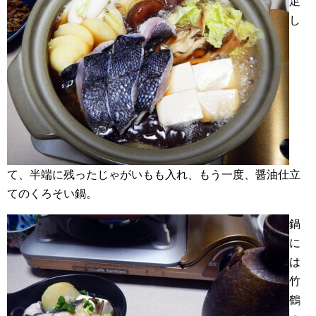
足
し
て、半端に残ったじゃがいもも入れ、もう一度、醤油仕立
てのくろそい鍋。
鍋
に
は
竹
鶴