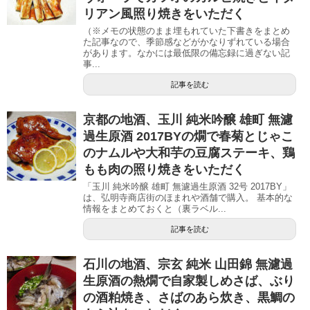
リアン風照り焼きをいただく
（※メモの状態のまま埋もれていた下書きをまとめ
た記事なので、季節感などがかなりずれている場合
があります。なかには最低限の備忘録に過ぎない記
事...
記事を読む
京都の地酒、玉川 純米吟醸 雄町 無濾
過生原酒 2017BYの燗で春菊とじゃこ
のナムルや大和芋の豆腐ステーキ、鶏
もも肉の照り焼きをいただく
「玉川 純米吟醸 雄町 無濾過生原酒 32号 2017BY」
は、弘明寺商店街のほまれや酒舗で購入。 基本的な
情報をまとめておくと（裏ラベル...
記事を読む
石川の地酒、宗玄 純米 山田錦 無濾過
生原酒の熱燗で自家製しめさば、ぶり
の酒粕焼き、さばのあら炊き、黒鯛の