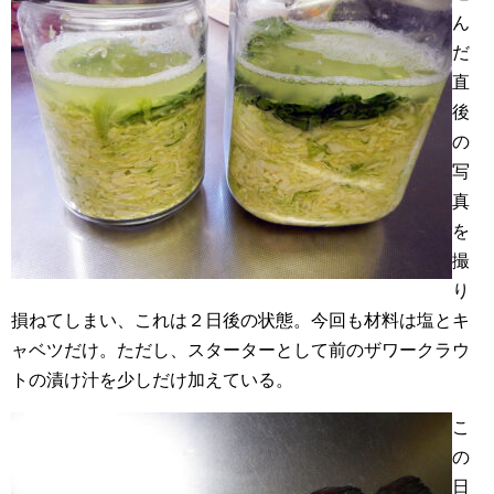
ん
だ
直
後
の
写
真
を
撮
り
損ねてしまい、これは２日後の状態。今回も材料は塩とキ
ャベツだけ。ただし、スターターとして前のザワークラウ
トの漬け汁を少しだけ加えている。
こ
の
日