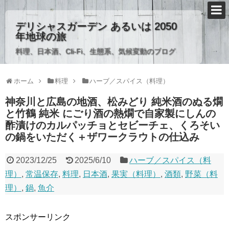
デリシャスガーデン あるいは 2050
年地球の旅
料理、日本酒、Cli-Fi、生態系、気候変動のブログ
ホーム
料理
ハーブ／スパイス（料理）
神奈川と広島の地酒、松みどり 純米酒のぬる燗
と竹鶴 純米 にごり酒の熱燗で自家製にしんの
酢漬けのカルパッチョとセビーチェ、くろそい
の鍋をいただく＋ザワークラウトの仕込み
2023/12/25
2025/6/10
ハーブ／スパイス（料
理）
,
常温保存
,
料理
,
日本酒
,
果実（料理）
,
酒類
,
野菜（料
理）
,
鍋
,
魚介
スポンサーリンク