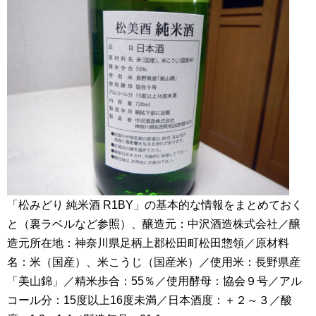
「松みどり 純米酒 R1BY」の基本的な情報をまとめておく
と（裏ラベルなど参照）、醸造元：中沢酒造株式会社／醸
造元所在地：神奈川県足柄上郡松田町松田惣領／原材料
名：米（国産）、米こうじ（国産米）／使用米：長野県産
「美山錦」／精米歩合：55％／使用酵母：協会９号／アル
コール分：15度以上16度未満／日本酒度：＋２～３／酸