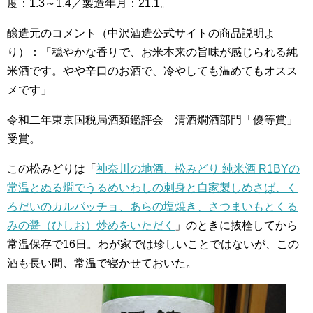
度：1.3～1.4／製造年月：21.1。
醸造元のコメント（中沢酒造公式サイトの商品説明よ
り）：「穏やかな香りで、お米本来の旨味が感じられる純
米酒です。やや辛口のお酒で、冷やしても温めてもオスス
メです」
令和二年東京国税局酒類鑑評会 清酒燗酒部門「優等賞」
受賞。
この松みどりは「
神奈川の地酒、松みどり 純米酒 R1BYの
常温とぬる燗でうるめいわしの刺身と自家製しめさば、く
ろだいのカルパッチョ、あらの塩焼き、さつまいもとくる
みの醤（ひしお）炒めをいただく
」のときに抜栓してから
常温保存で16日。わが家では珍しいことではないが、この
酒も長い間、常温で寝かせておいた。