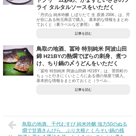
ライ タルタルソースをいただく
「丹沢山 純米吟醸 しぼりたて 生 原酒 2006」は、芹
が谷にある秋元商店で購入。 基本的な情報をまとめ
ておくと（裏ラベルなど参照）、醸...
記事を読む
鳥取の地酒、冨玲 特別純米 阿波山田
錦 H21BYの熱燗でぼらの刺身、煮つ
け、ちり鍋の〆うどんをいただく
「冨玲 特別純米 阿波山田錦 H21BY」は、菅田町の
ちょっと行きにくいところにある酒の旭屋で購入。
基本的な情報をまとめておくと（ラベル...
記事を読む
鳥取の地酒、千代むすび 純米吟醸 強力50のぬる
燗で甘酒きんぴら、ぶり大根とくろそい鍋の残