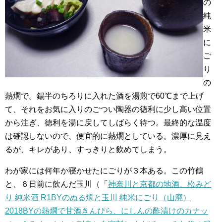
の
純
米
に
ご
り
の
熱燗で。錫半のちろりに入れた酒を湯煎で60℃まで上げ
て、それをお気に入りのごつい陶器の徳利に少し高い位置
から注ぎ、徳利を湯に戻してしばらく待つ。最終的な温度
は確認しないので、便宜的に熱燗としている。濃厚に見え
るが、キレがあり、すっきりと飲めてしまう。
わが家には何年か寝かせたにごりが３本ある。この竹鶴
と、６日前に飲んだ玉川（「
神奈川と京都の地酒、松みど
り 純米酒 R1BYのぬる燗と玉川 純米にごり（山廃）
2018BYの熱燗で甘酒きんぴら、にしんの酢漬けのカナッ