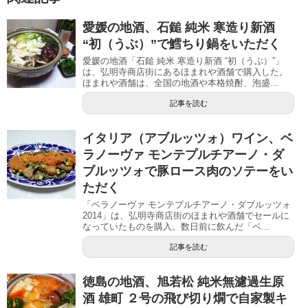
愛媛の地酒、石鎚 純米 寒造り新酒
“初（うぶ）”で鱈ちり鍋をいただく
愛媛の地酒「石鎚 純米 寒造り新酒 “初（うぶ）”」
は、弘明寺商店街にあるほまれや酒舗で購入した。
ほまれや酒舗は、全国の地酒や本格焼酎、泡盛...
記事を読む
イタリア（アブルッツォ）ワイン、ベ
ラノーヴァ モンテプルチアーノ・ダ
ブルッツォで豚ロース肉のソテーをい
ただく
「ベラノーヴァ モンテプルチアーノ・ダブルッツォ
2014」は、弘明寺商店街のほまれや酒舗でセールに
なっていたものを購入。数日前に飲んだ「ベ...
記事を読む
徳島の地酒、旭若松 純米無濾過生原
酒 雄町 ２号の飛び切り燗で自家製キ