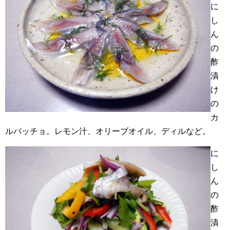
に
し
ん
の
酢
漬
け
の
カ
ルパッチョ。レモン汁、オリーブオイル、ディルなど。
に
し
ん
の
酢
漬