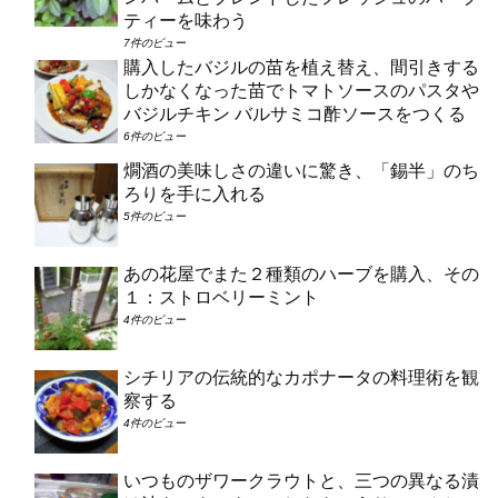
ティーを味わう
7件のビュー
購入したバジルの苗を植え替え、間引きする
しかなくなった苗でトマトソースのパスタや
バジルチキン バルサミコ酢ソースをつくる
6件のビュー
燗酒の美味しさの違いに驚き、「錫半」のち
ろりを手に入れる
5件のビュー
あの花屋でまた２種類のハーブを購入、その
１：ストロベリーミント
4件のビュー
シチリアの伝統的なカポナータの料理術を観
察する
4件のビュー
いつものザワークラウトと、三つの異なる漬