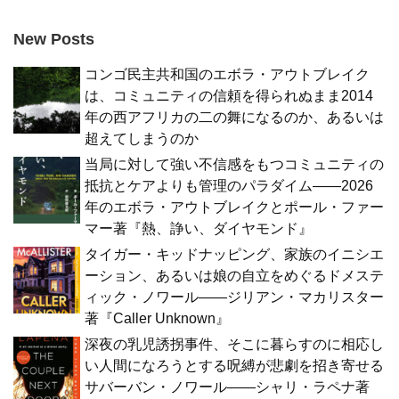
New Posts
コンゴ民主共和国のエボラ・アウトブレイク
は、コミュニティの信頼を得られぬまま2014
年の西アフリカの二の舞になるのか、あるいは
超えてしまうのか
当局に対して強い不信感をもつコミュニティの
抵抗とケアよりも管理のパラダイム――2026
年のエボラ・アウトブレイクとポール・ファー
マー著『熱、諍い、ダイヤモンド』
タイガー・キッドナッピング、家族のイニシエ
ーション、あるいは娘の自立をめぐるドメステ
ィック・ノワール――ジリアン・マカリスター
著『Caller Unknown』
深夜の乳児誘拐事件、そこに暮らすのに相応し
い人間になろうとする呪縛が悲劇を招き寄せる
サバーバン・ノワール――シャリ・ラペナ著