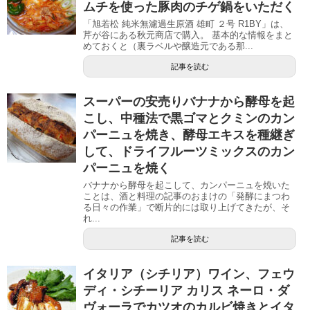
ムチを使った豚肉のチゲ鍋をいただく
「旭若松 純米無濾過生原酒 雄町 ２号 R1BY」は、
芹が谷にある秋元商店で購入。 基本的な情報をまと
めておくと（裏ラベルや醸造元である那...
記事を読む
スーパーの安売りバナナから酵母を起
こし、中種法で黒ゴマとクミンのカン
パーニュを焼き、酵母エキスを種継ぎ
して、ドライフルーツミックスのカン
パーニュを焼く
バナナから酵母を起こして、カンパーニュを焼いた
ことは、酒と料理の記事のおまけの「発酵にまつわ
る日々の作業」で断片的には取り上げてきたが、そ
れ...
記事を読む
イタリア（シチリア）ワイン、フェウ
ディ・シチーリア カリス ネーロ・ダ
ヴォーラでカツオのカルビ焼きとイタ