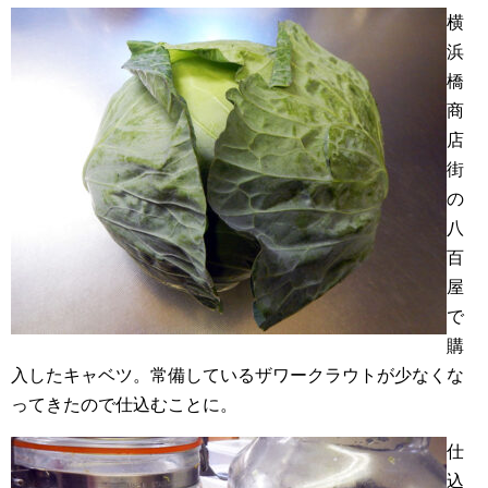
横
浜
橋
商
店
街
の
八
百
屋
で
購
入したキャベツ。常備しているザワークラウトが少なくな
ってきたので仕込むことに。
仕
込