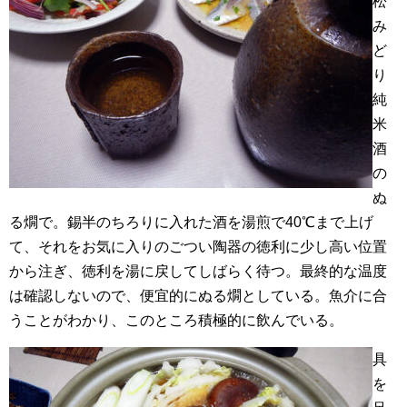
松
み
ど
り
純
米
酒
の
ぬ
る燗で。錫半のちろりに入れた酒を湯煎で40℃まで上げ
て、それをお気に入りのごつい陶器の徳利に少し高い位置
から注ぎ、徳利を湯に戻してしばらく待つ。最終的な温度
は確認しないので、便宜的にぬる燗としている。魚介に合
うことがわかり、このところ積極的に飲んでいる。
具
を