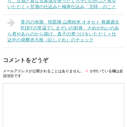
り、甘酒と異なる醤油を使ったくろそいのかぶと煮を
いただく＋甘酒の仕込みと極寒仕込み「北陸」のこと
香川の地酒、悦凱陣 山廃純米 オオセト 無濾過生
R1BYの常温でしまぞいの刺身、さめがれいのあ
ら煮やあらのから揚げ、真子の煮つけをいただく＋仕
込中の発酵赤大根（紅しぐれ）のチェック
コメントをどうぞ
メールアドレスが公開されることはありません。
※
が付いている欄は必
須項目です