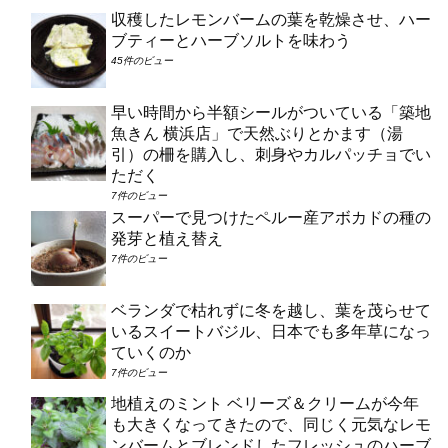
収穫したレモンバームの葉を乾燥させ、ハー
ブティーとハーブソルトを味わう
45件のビュー
早い時間から半額シールがついている「築地
魚きん 横浜店」で天然ぶりとかます（湯
引）の柵を購入し、刺身やカルパッチョでい
ただく
7件のビュー
スーパーで見つけたペルー産アボカドの種の
発芽と植え替え
7件のビュー
ベランダで枯れずに冬を越し、葉を茂らせて
いるスイートバジル、日本でも多年草になっ
ていくのか
7件のビュー
地植えのミント ベリーズ＆クリームが今年
も大きくなってきたので、同じく元気なレモ
ンバームとブレンドしたフレッシュのハーブ