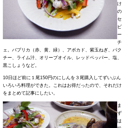
け
の
セ
ビ
ー
チ
ェ。パプリカ（赤、黄、緑）、アボカド、紫玉ねぎ、パク
チー、ライム汁、オリーブオイル、レッドペッパー、塩、
黒こしょうなど。
10日ほど前に１尾150円のにしんを３尾購入してずいぶん
いろいろ料理ができた。これはお得だったので、それだけ
をまとめて記事にしたい。
ま
ず
は