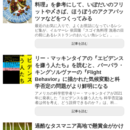
料理』を参考にして、いぼだいのフリ
ットや〆さば、ほうぼうのアクアパッ
ツァなどをつくってみる
最近のお気に入りで、よくお世話になっているレシ
ピ集が、イルマーレ 依田隆『スゴイ魚料理 漁港の目
の前にあるレストランのおいしい魚レシピ』。 ...
記事を読む
リー・マッキンタイアの『エビデンス
を嫌う人たち』を読むと、バーバラ・
キングソルヴァーの『Flight
Behavior』に描かれた気候変動と科
学否定の問題がより鮮明になる
アメリカの科学哲学者リー・マッキンタイアが2021
年に発表した『エビデンスを嫌う人たち 科学否定論
者は何を考え、どう説得できるのか？』は、科...
記事を読む
過酷なタスマニア高地で懸賞金がかけ