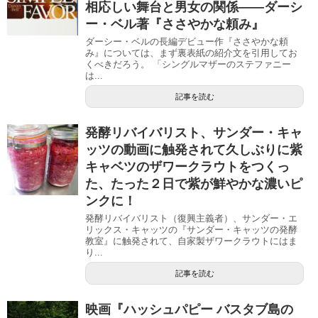
相応しい舞台と男女の関係――ダーシ
ー・ベル著『ささやかな頼み』
ダーシー・ベルの長編デビュー作『ささやかな頼
み』については、まず裏表紙の紹介文を引用してお
くべきだろう。 「シングルマザーのステファニー
は...
記事を読む
発酵リバイバリスト、サンダー・キャ
ッツの動画に触発されて久しぶりに紫
キャベツのザワークラウトをつくっ
た、たった２日で紫が鮮やかな濃いピ
ンクに！
発酵リバイバリスト（復興主義者）、サンダー・エ
リックス・キャッツの『サンダー・キャッツの発酵
教室』に触発されて、自家製ザワークラウトにはま
り...
記事を読む
映画『ハッシュパピー バスタブ島の