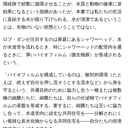
環経路で頻繁に循環させることが、水質と動物の健康に逆
効果になるという指摘があったが、本書では私たちの生活
に直結する水が掘り下げられる。水が清潔であるというこ
とは、生物のいない状態ということではない。
ロブ・ダンが注目するのは家庭にあるシャワーヘッド。水
が水道管を流れるとき、特にシャワーヘッドの配管内を通
るときに、厚いバイオフィルム（微生物膜）が形成される
という。
「バイオフィルムを構成しているのは、敵対的環境（たと
えば、絶えず自分を押し流そうとする流水など）から身を
守るという、共通目的のために協力し合う一種または複数
種の細菌たちだ。細菌たちは、自らの分泌物でバイオフィ
ルムの基盤を形成する。要するに、細菌たちは互いに協力
し合って、水道管内に頑丈な共同住宅を――分解されにく
い複雑な炭水化物からなる共同住宅を――自分たちの排泄