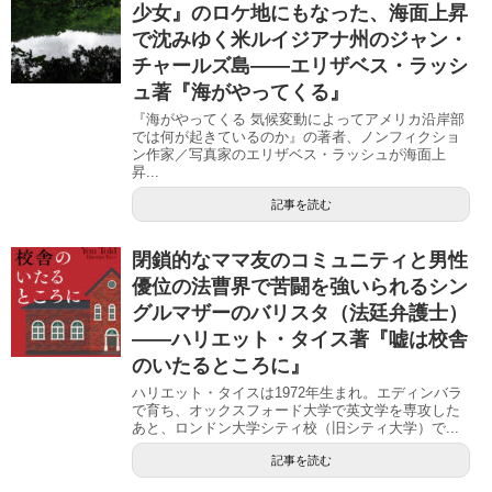
少女』のロケ地にもなった、海面上昇
で沈みゆく米ルイジアナ州のジャン・
チャールズ島――エリザベス・ラッシ
ュ著『海がやってくる』
『海がやってくる 気候変動によってアメリカ沿岸部
では何が起きているのか』の著者、ノンフィクショ
ン作家／写真家のエリザベス・ラッシュが海面上
昇...
記事を読む
閉鎖的なママ友のコミュニティと男性
優位の法曹界で苦闘を強いられるシン
グルマザーのバリスタ（法廷弁護士）
――ハリエット・タイス著『嘘は校舎
のいたるところに』
ハリエット・タイスは1972年生まれ。エディンバラ
で育ち、オックスフォード大学で英文学を専攻した
あと、ロンドン大学シティ校（旧シティ大学）で...
記事を読む