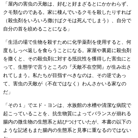
「屋内の害虫の天敵は、好むと好まざるとにかかわらず、
クモ類なのである。家に棲んでいるクモを殺したりすれば
（殺虫剤をいろいろ撒けばクモは死んでしまう）、自分で
自分の首を絞めることになる」
「生活の場で生物を殺すために化学薬剤を使用すると、何
度もしっぺ返しを食らうことになる。家屋や裏庭に殺虫剤
を撒くと、その殺虫剤に対する抵抗性を獲得した害虫にと
って、生態学で言うところの『天敵不在空間』が生み出さ
れてしまう。私たちが目指すべきなのは、その逆であっ
て、害虫の天敵が（不在ではなく）わんさかいる家なの
だ」
「その１」でエド・ヨンは、水族館の水槽や清潔な病院で
起こっていることを、抗生物質によってバランスが崩れる
腸内の微生物の生態系と結びつけていたが、本書の以下の
ような記述もまた腸内の生態系と見事に重なるのではない