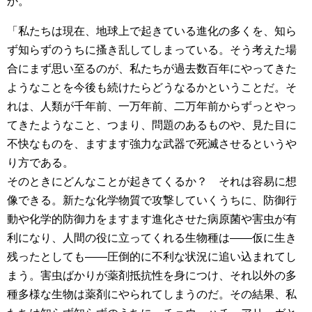
か。
「私たちは現在、地球上で起きている進化の多くを、知ら
ず知らずのうちに搔き乱してしまっている。そう考えた場
合にまず思い至るのが、私たちが過去数百年にやってきた
ようなことを今後も続けたらどうなるかということだ。そ
れは、人類が千年前、一万年前、二万年前からずっとやっ
てきたようなこと、つまり、問題のあるものや、見た目に
不快なものを、ますます強力な武器で死滅させるというや
り方である。
そのときにどんなことが起きてくるか？ それは容易に想
像できる。新たな化学物質で攻撃していくうちに、防御行
動や化学的防御力をますます進化させた病原菌や害虫が有
利になり、人間の役に立ってくれる生物種は――仮に生き
残ったとしても――圧倒的に不利な状況に追い込まれてし
まう。害虫ばかりが薬剤抵抗性を身につけ、それ以外の多
種多様な生物は薬剤にやられてしまうのだ。その結果、私