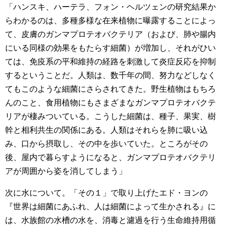
「ハンスキ、ハーテラ、フォン・ヘルツェンの研究結果か
らわかるのは、多種多様な在来植物に曝露することによっ
て、皮膚のガンマプロテオバクテリア（および、肺や腸内
にいる同様の効果をもたらす細菌）が増加し、それがひい
ては、免疫系の平和維持の経路を刺激して炎症反応を抑制
するということだ。人類は、数千年の間、努力などしなく
てもこのような細菌にさらされてきた。野生植物はもちろ
んのこと、食用植物にもさまざまなガンマプロテオバクテ
リアが棲みついている。こうした細菌は、種子、果実、樹
幹と相利共生の関係にある。人類はそれらを肺に吸い込
み、口から摂取し、その中を歩いていた。ところがその
後、屋内で暮らすようになると、ガンマプロテオバクテリ
アが周囲から姿を消してしまう」
次に水について。「その１」で取り上げたエド・ヨンの
『世界は細菌にあふれ、人は細菌によって生かされる』に
は、水族館の水槽の水を、消毒と濾過を行う生命維持用循