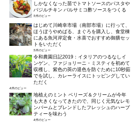
しかなくなった苗でトマトソースのパスタや
バジルチキン バルサミコ酢ソースをつくる
5件のビュー
はじめて川崎幸市場（南部市場）に行って、
ほうぼうやめばる、まぐろを購入し、食堂棟
にある魚河岸定食・水喜でおすすめ御膳セッ
トをいただく
5件のビュー
令和農園日記2019：イタリアのつるなしイ
ンゲン、ファジョリーニ・ミスティを初めて
収穫し、紫色の莢の退色を防ぐために10秒茹
でを試し、カレーライスにトッピングしてい
ただく
4件のビュー
地植えのミント ベリーズ＆クリームが今年
も大きくなってきたので、同じく元気なレモ
ンバームとブレンドしたフレッシュのハーブ
ティーを味わう
4件のビュー