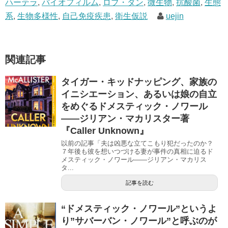
ハーテラ
,
バイオフィルム
,
ロブ・ダン
,
微生物
,
抗酸菌
,
生態
系
,
生物多様性
,
自己免疫疾患
,
衛生仮説
uejin
関連記事
タイガー・キッドナッピング、家族の
イニシエーション、あるいは娘の自立
をめぐるドメスティック・ノワール
――ジリアン・マカリスター著
『Caller Unknown』
以前の記事「夫は凶悪な立てこもり犯だったのか？
７年後も彼を想いつづける妻が事件の真相に迫るド
メスティック・ノワール――ジリアン・マカリス
タ...
記事を読む
“ドメスティック・ノワール”というよ
り”サバーバン・ノワール”と呼ぶのが