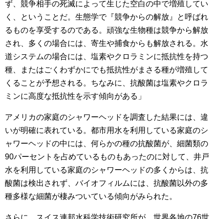
ず、競争相手の死滅によって生じた空白の中で増殖してい
く、ということだ。生態学で『競争からの解放』と呼ばれ
るものを享受するのである。頑強な生物種は競争から解放
され、多くの場合には、寄生や捕食からも解放される。水
道システムの場合には、塩素やクロラミンに抵抗性を持つ
種、またはごくわずかにでも抵抗性がまさる種が増殖して
くることが予想される。ちなみに、抗酸菌は塩素やクロラ
ミンに高度な抵抗性を示す傾向がある」
アメリカの家庭のシャワーヘッドを調査した結果には、違
いが明確に表れている。都市用水を利用している家庭のシ
ャワーヘッドの中には、何らかの種の抗酸菌が、細菌類の
90パーセントを占めているものもあったのに対して、井戸
水を利用している家庭のシャワーヘッドの多くからは、抗
酸菌は検出されず、バイオフィルムには、抗酸菌以外の多
種多様な細菌が棲みついている傾向がみられた。
さらに、スイス連邦水科学技術研究所が、世界各地の76世