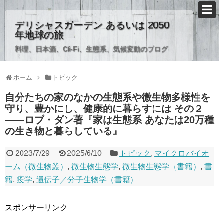
デリシャスガーデン あるいは 2050
年地球の旅
料理、日本酒、Cli-Fi、生態系、気候変動のブログ
ホーム
トピック
自分たちの家のなかの生態系や微生物多様性を
守り、豊かにし、健康的に暮らすには その２
――ロブ・ダン著『家は生態系 あなたは20万種
の生き物と暮らしている』
2023/7/29
2025/6/10
トピック
,
マイクロバイオ
ーム（微生物叢）
,
微生物生態学
,
微生物生態学（書籍）
,
書
籍
,
疫学
,
遺伝子／分子生物学（書籍）
スポンサーリンク