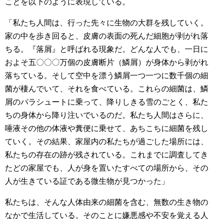
ことを以下のように表現している。
「私たち人間は、行った先々に生物の大群を残していく。
家の中を歩き回ると、皮膚の表面の死んだ細胞が剥がれ落
ちる。『落屑』と呼ばれる現象だ。どんな人でも、一日に
およそ五〇〇〇万個の皮膚断片（鱗屑）が身体から剥がれ
落ちている。そして空中を漂う鱗屑一つ一つに数千個の細
菌が棲んでいて、それを食べている。これらの細菌は、鱗
屑のパラシュートに乗って、降りしきる雪のごとく、私た
ちの身体から降り注いでいるのだ。私たち人間はさらに、
唾液その他の体液や糞便に乗せて、あちこちに細菌を残し
ていく。その結果、家屋内の私たちが過ごした場所には、
私たちの存在の跡が残されている。これまでに調査してき
たどの家屋でも、人が身を置いたすべての場所から、その
人が生きている証である微生物が見つかった」
私たちは、そんな人体由来の細菌を含む、無数の生き物の
なかで生活している。そのことに嫌悪感や不安を覚える人