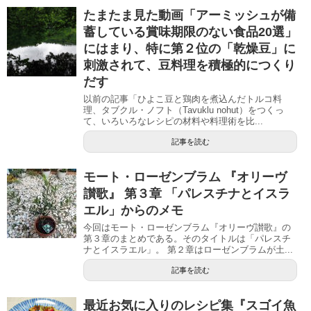
たまたま見た動画「アーミッシュが備
蓄している賞味期限のない食品20選」
にはまり、特に第２位の「乾燥豆」に
刺激されて、豆料理を積極的につくり
だす
以前の記事「ひよこ豆と鶏肉を煮込んだトルコ料
理、タブクル・ノフト（Tavuklu nohut）をつくっ
て、いろいろなレシピの材料や料理術を比...
記事を読む
モート・ローゼンブラム 『オリーヴ
讃歌』 第３章 「パレスチナとイスラ
エル」からのメモ
今回はモート・ローゼンブラム『オリーヴ讃歌』の
第３章のまとめである。そのタイトルは「パレスチ
ナとイスラエル」。 第２章はローゼンブラムが土...
記事を読む
最近お気に入りのレシピ集『スゴイ魚