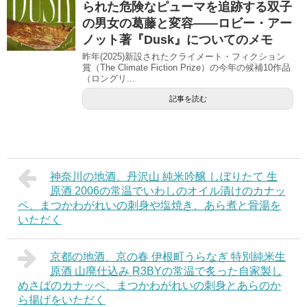
られた危険なピューマを追跡する双子
の男女の葛藤と変容――ロビー・アー
ノット著『Dusk』についてのメモ
昨年(2025)新設されたクライメート・フィクション
賞（The Climate Fiction Prize）の今年の候補10作品
（ロングリ...
記事を読む
神奈川の地酒、丹沢山 純米吟醸 しぼりたて 生
原酒 2006の常温でいわしのオイル漬けのカナッ
ペ、まつかわがれいの刺身や塩焼き、あら煮と骨湯を
いただく
京都の地酒、京の春 伊根町うらなぎ 特別純米生
原酒 山廃仕込み R3BYの常温で炙った自家製し
めさばのカナッペ、まつかわがれいの刺身とあらのか
ら揚げをいただく