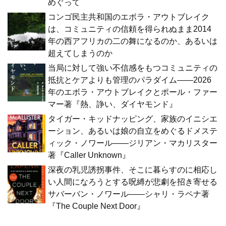
めぐって
コンゴ民主共和国のエボラ・アウトブレイク
は、コミュニティの信頼を得られぬまま2014
年の西アフリカの二の舞になるのか、あるいは
超えてしまうのか
当局に対して強い不信感をもつコミュニティの
抵抗とケアよりも管理のパラダイム――2026
年のエボラ・アウトブレイクとポール・ファー
マー著『熱、諍い、ダイヤモンド』
タイガー・キッドナッピング、家族のイニシエ
ーション、あるいは娘の自立をめぐるドメステ
ィック・ノワール――ジリアン・マカリスター
著『Caller Unknown』
深夜の乳児誘拐事件、そこに暮らすのに相応し
い人間になろうとする呪縛が悲劇を招き寄せる
サバーバン・ノワール――シャリ・ラペナ著
『The Couple Next Door』