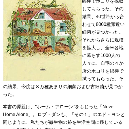
綿棒でホコリを採取
してもらった。その
結果、40世帯から合
わせて8000種類近い
細菌が見つかった。
それからさらに規模
を拡大し、全米各地
に暮らす1000人の
人々に、自宅の４か
所のホコリを綿棒で
拭ってもらった。そ
の結果、今度は８万種あまりの細菌および古細菌が見つか
った。
本書の原題は、“ホーム・アローン”をもじった「Never
Home Alone」。ロブ・ダンも、「その１」のエド・ヨンと
同じように、私たちが微生物の跡を生活空間に残している