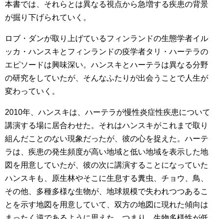
本書では、それらとは異なる視点から急増する疾患の背景
が掘り下げられていく。
ロブ・ダンが取り上げているフィンランドの生態学者イル
ッカ・ハンスキとフィンランドの疫学者タリ・ハーテラの
エピソードは興味深い。ハンスキとハーテラは異なる分野
の研究をしていたが、そんなふたりが出会うことで人生が
変わっていく。
2010年、ハンスキは、ハーテラが慢性炎症性疾患について
講演する場に居合わせた。それはハンスキがこれまで取り
組んだことのない現象だったが、彼の心を捉えた。ハーテ
ラは、疾患の発生頻度が高い地域と低い地域を表示した地
図を用意していたが、彼の次に講演することになっていた
ハンスキも、原生林やそこに生息する糞虫、チョウ、鳥、
その他、多種多様な生物が、地球規模で失われつつあるこ
とを示す地図を用意していて、双方の地図に現れた傾向は
まったく逆であるように思えた。つまり、生物多様性が低