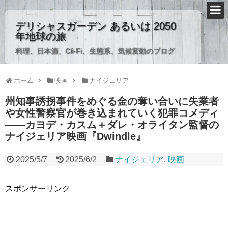
デリシャスガーデン あるいは 2050
年地球の旅
料理、日本酒、Cli-Fi、生態系、気候変動のブログ
ホーム
映画
ナイジェリア
州知事誘拐事件をめぐる金の奪い合いに失業者
や女性警察官が巻き込まれていく犯罪コメディ
――カヨデ・カスム＋ダレ・オライタン監督の
ナイジェリア映画『Dwindle』
2025/5/7
2025/6/2
ナイジェリア
,
映画
スポンサーリンク