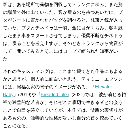
客は、ある場所で荷物を回収してトランクに積み、また別
の場所で外に出ていった。客が戻るのを待つあいだに、ブ
タがシートに置かれたバッグを調べると、札束と銃が入っ
ていた。ブタとチネドゥは一瞬、金に目がくらみ、客を残
したまま車をスタートさせてしまう。優柔不断なチネドゥ
は、戻ることを考え出すが、そのときトランクから物音が
して、開いてみるとそこにはロープで縛られた知事がい
た。
本作のキャスティングは、これまで観てきた作品にもよる
かと思うが、個人的に面白いと思う。ティミニ・エブソン
には、裕福な家の息子のイメージがある。『
Elevator
Baby
』(2019)や『
Breaded Life
』(2021)では、彼が演じる裕
福で独善的な若者が、それぞれに底辺で生きる者と出会う
ことで自己を確立していくが、本作では、父親の裏切りが
あるものの、独善的な性格が災いし自分の首を絞めていく
ことになる。