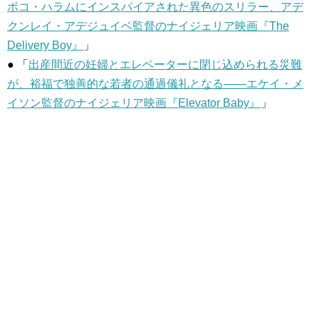
ボコ・ハラムにインスパイアされた異色のスリラー、アデ
クンレイ・アデジュイベ監督のナイジェリア映画『The
Delivery Boy』
」
● 「
出産間近の妊婦とエレベーターに閉じ込められる災難
が、裕福で独善的な若者の通過儀礼となる――エケイ・メ
イソン監督のナイジェリア映画『Elevator Baby』
」