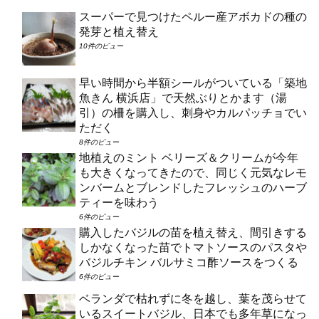
スーパーで見つけたペルー産アボカドの種の
発芽と植え替え
10件のビュー
早い時間から半額シールがついている「築地
魚きん 横浜店」で天然ぶりとかます（湯
引）の柵を購入し、刺身やカルパッチョでい
ただく
8件のビュー
地植えのミント ベリーズ＆クリームが今年
も大きくなってきたので、同じく元気なレモ
ンバームとブレンドしたフレッシュのハーブ
ティーを味わう
6件のビュー
購入したバジルの苗を植え替え、間引きする
しかなくなった苗でトマトソースのパスタや
バジルチキン バルサミコ酢ソースをつくる
6件のビュー
ベランダで枯れずに冬を越し、葉を茂らせて
いるスイートバジル、日本でも多年草になっ