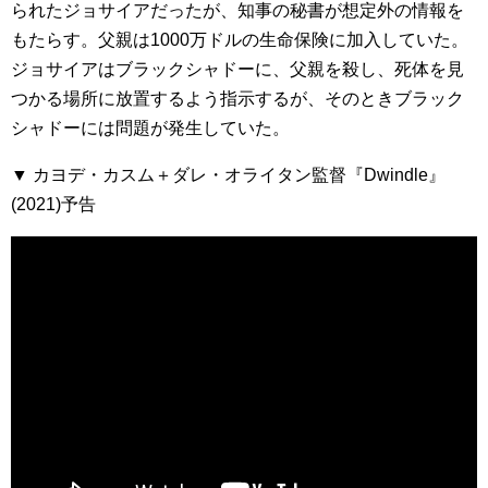
られたジョサイアだったが、知事の秘書が想定外の情報を
もたらす。父親は1000万ドルの生命保険に加入していた。
ジョサイアはブラックシャドーに、父親を殺し、死体を見
つかる場所に放置するよう指示するが、そのときブラック
シャドーには問題が発生していた。
▼ カヨデ・カスム＋ダレ・オライタン監督『Dwindle』
(2021)予告