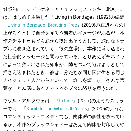
対照的に、ジデ・ケネ・アチュフシ（スワンキーJKA）に
は、はじめて主演した『Living in Bondage』(1992)の続編
『
Living in Bondage: Breaking Free
』(2019)の底辺からのし
上がろうとして自分を見失う若者のイメージがあるが、本
作のチネドゥもどん底から抜け出そうとして、深刻なトラ
ブルに巻き込まれていく。彼の立場は、本作に盛り込まれ
た社会的メッセージと関わっている。とりあえずチネドゥ
によって救い出された知事が、隙をついて逃げようとして
押さえ込まれたとき、彼は自分たちが同じ国に生きる同じ
ナイジェリア人だからといって、許しを請うが、そんな言
葉が、どん底にあるチネドゥやブタの怒りを買うのだ。
ウゾル・アルクウェは、『
In Line
』(2017)のようなスリラ
ーでも、『
Kambili: The Whole 30 Yards
』(2020)のような
ロマンティック・コメディでも、肉体派の個性を放ってい
るが、本作のブラックシャドーはあえて肉体を封印してや