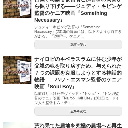
ら掘り下げる――ジュディ・キビンゲ
監督のケニア映画『Something
Necessary』
ジュディ・キビンゲ監督の『Something
Necessary』(2013)の冒頭には、以下のような前置き
がある。 「2007年、ケニア...
記事を読む
ナイロビのキベラスラムに住む少年が
父親の魂を取り戻すため、与えられた
７つの課題を克服しようとする神話的
物語――ハワ・エスマン監督のケニア
映画『Soul Boy』
以前取り上げたデヴィッド・"トシュ"・ギトンガ監
督のケニア映画『Nairobi Half Life』(2012)は、ドイ
ツ人の監督トム・ティ...
記事を読む
荒れ果てた農地を究極の農場へと再生