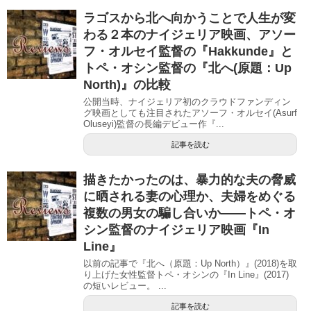
ラゴスから北へ向かうことで人生が変
わる２本のナイジェリア映画、アソー
フ・オルセイ監督の『Hakkunde』と
トペ・オシン監督の『北へ(原題：Up
North)』の比較
公開当時、ナイジェリア初のクラウドファンディン
グ映画としても注目されたアソーフ・オルセイ(Asurf
Oluseyi)監督の長編デビュー作『...
記事を読む
描きたかったのは、暴力的な夫の脅威
に晒される妻の心理か、夫婦をめぐる
複数の男女の騙し合いか――トペ・オ
シン監督のナイジェリア映画『In
Line』
以前の記事で『北へ（原題：Up North）』(2018)を取
り上げた女性監督トペ・オシンの『In Line』(2017)
の短いレビュー。 ...
記事を読む