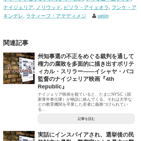
ナイジェリア
,
ノリウッド
,
ビソラ・アイェオラ
,
フンケ・ア
キンデレ
,
ラティーフ・アデディメジ
uejin
関連記事
州知事選の不正をめぐる裁判を通して
権力の腐敗を多面的に描き出すポリテ
ィカル・スリラー――イシャヤ・バコ
監督のナイジェリア映画『4th
Republic』
ナイジェリア映画を観ていると、たまにNYSC（国
家青年奉仕隊）が物語に絡んでくる。それは大学な
どの教育機関を卒業した若者に義務づけられてい
る...
記事を読む
実話にインスパイアされ、選挙後の民