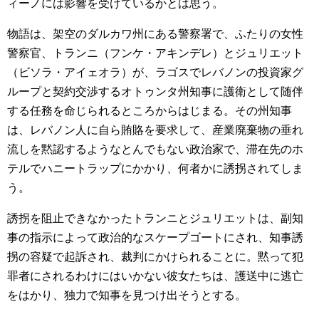
ィーノには影響を受けているかとは思う。
物語は、架空のダルカワ州にある警察署で、ふたりの女性
警察官、トランニ（フンケ・アキンデレ）とジュリエット
（ビソラ・アイェオラ）が、ラゴスでレバノンの投資家グ
ループと契約交渉するオトゥンタ州知事に護衛として随伴
する任務を命じられるところからはじまる。その州知事
は、レバノン人に自ら賄賂を要求して、産業廃棄物の垂れ
流しを黙認するようなとんでもない政治家で、滞在先のホ
テルでハニートラップにかかり、何者かに誘拐されてしま
う。
誘拐を阻止できなかったトランニとジュリエットは、副知
事の指示によって政治的なスケープゴートにされ、知事誘
拐の容疑で起訴され、裁判にかけられることに。黙って犯
罪者にされるわけにはいかない彼女たちは、護送中に逃亡
をはかり、独力で知事を見つけ出そうとする。