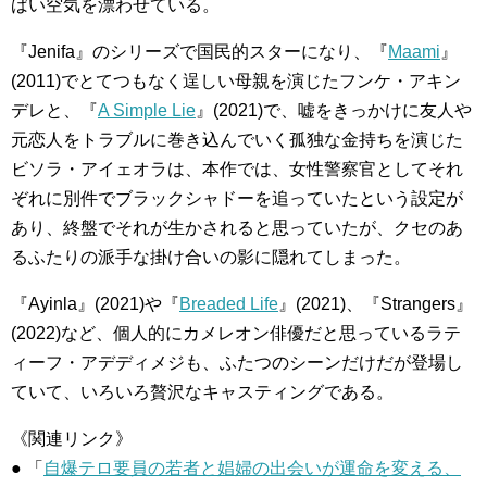
ばい空気を漂わせている。
『Jenifa』のシリーズで国民的スターになり、『
Maami
』
(2011)でとてつもなく逞しい母親を演じたフンケ・アキン
デレと、『
A Simple Lie
』(2021)で、嘘をきっかけに友人や
元恋人をトラブルに巻き込んでいく孤独な金持ちを演じた
ビソラ・アイェオラは、本作では、女性警察官としてそれ
ぞれに別件でブラックシャドーを追っていたという設定が
あり、終盤でそれが生かされると思っていたが、クセのあ
るふたりの派手な掛け合いの影に隠れてしまった。
『Ayinla』(2021)や『
Breaded Life
』(2021)、『Strangers』
(2022)など、個人的にカメレオン俳優だと思っているラテ
ィーフ・アデディメジも、ふたつのシーンだけだが登場し
ていて、いろいろ贅沢なキャスティングである。
《関連リンク》
● 「
自爆テロ要員の若者と娼婦の出会いが運命を変える、