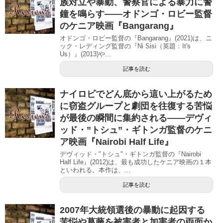
族対立や暴動、警察官による暴力に警
鐘を鳴らす――オドンゴ・ロビー監督
のケニア映画『Bangarang』
オドンゴ・ロビー監督の『Bangarang』(2021)は、ニ
ック・レディング監督の『Ni Sisi（英題：It's
Us）』(2013)や...
記事を読む
ナイロビでどん底から這い上がるため
に窃盗グループと劇団を往復する苦悩
が最後の瞬間に集約される――デヴィ
ッド・”トシュ”・ギトンガ監督のケニ
ア映画『Nairobi Half Life』
デヴィッド・"トシュ"・ギトンガ監督の『Nairobi
Half Life』(2012)は、最も成功したケニア映画の１本
といわれる。本作は、...
記事を読む
2007年大統領選後の暴動に起因する
苦悩や葛藤を被害者と加害者の両面か