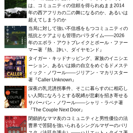
は、コミュニティの信頼を得られぬまま2014
年の西アフリカの二の舞になるのか、あるいは
超えてしまうのか
当局に対して強い不信感をもつコミュニティの
抵抗とケアよりも管理のパラダイム――2026
年のエボラ・アウトブレイクとポール・ファー
マー著『熱、諍い、ダイヤモンド』
タイガー・キッドナッピング、家族のイニシエ
ーション、あるいは娘の自立をめぐるドメステ
ィック・ノワール――ジリアン・マカリスター
著『Caller Unknown』
深夜の乳児誘拐事件、そこに暮らすのに相応し
い人間になろうとする呪縛が悲劇を招き寄せる
サバーバン・ノワール――シャリ・ラペナ著
『The Couple Next Door』
閉鎖的なママ友のコミュニティと男性優位の法
曹界で苦闘を強いられるシングルマザーのバリ
スタ（法廷弁護士）――ハリエット・タイス著