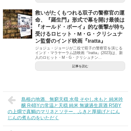
救いがたくもつれる双子の警察官の運
命、『羅生門』形式で幕を開け最後は
『オールド・ボーイ』的な衝撃が待ち
受けるロヒット・M・G・クリシュナ
ン監督のインド映画『Iratta』
ジョジュ・ジョージが二役で双子の警察官を演じる
インド・マラヤーラム語映画『Iratta』(2023)は、新
人のロヒット・M・G・クリシュナン...
記事を読む
島根の地酒、無窮天穏 水母 そやし水もと 純米吟
醸 R4BYの常温と天穏 純米 無濾過生原酒 R5BY
の上燗で真鯛のマリネとソテー、ふきと厚揚げとにん
じんの煮ものをいただく