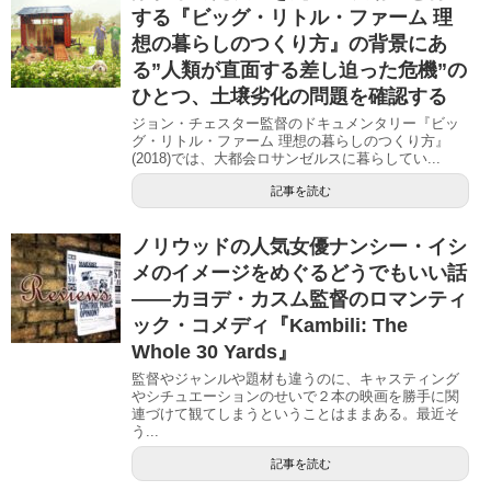
する『ビッグ・リトル・ファーム 理
想の暮らしのつくり方』の背景にあ
る”人類が直面する差し迫った危機”の
ひとつ、土壌劣化の問題を確認する
ジョン・チェスター監督のドキュメンタリー『ビッ
グ・リトル・ファーム 理想の暮らしのつくり方』
(2018)では、大都会ロサンゼルスに暮らしてい...
記事を読む
ノリウッドの人気女優ナンシー・イシ
メのイメージをめぐるどうでもいい話
――カヨデ・カスム監督のロマンティ
ック・コメディ『Kambili: The
Whole 30 Yards』
監督やジャンルや題材も違うのに、キャスティング
やシチュエーションのせいで２本の映画を勝手に関
連づけて観てしまうということはままある。最近そ
う...
記事を読む