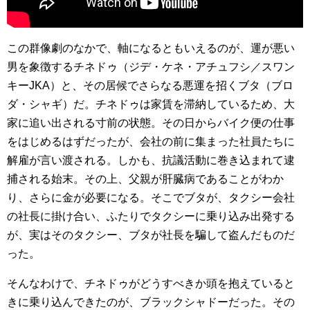
この群像劇のなかで、軸になるともいえるのが、運が悪い
男を象徴するチネドゥ（ジデ・ケネ・アチュフシ／スワン
キーJKA）と、その居候でさらなる悪運を招くブタ（ブロ
ダ・シャギ）だ。チネドゥは家賃を滞納しているため、大
家に追い出される寸前の状態。その日からバイク便の仕事
をはじめるはずだったが、会社の前に集まった社員たちに
解雇が言い渡される。しかも、抗議活動に巻き込まれて逮
捕される始末。その上、父親が肝臓病であることがわか
り、さらに金が必要になる。そこでブタが、タクシー会社
の社長に掛け合い、ふたりでタクシーに乗り込み出発する
が、実はそのタクシー、ブタが社長を騙して盗んだものだ
った。
そんなわけで、チネドゥがどうすべきか頭を抱えていると
きに乗り込んできたのが、ブラックシャドーだった。その