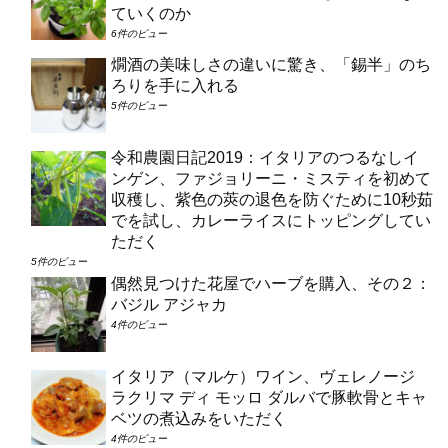
ていくのか
6件のビュー
燗酒の美味しさの違いに驚き、「錫半」のち
ろりを手に入れる
5件のビュー
令和農園日記2019：イタリアのつるなしイ
ンゲン、ファジョリーニ・ミスティを初めて
収穫し、紫色の莢の退色を防ぐために10秒茹
でを試し、カレーライスにトッピングしてい
ただく
5件のビュー
偶然見つけた花屋でハーブを購入、その２：
バジル アジャカ
4件のビュー
イタリア（マルケ）ワイン、ヴェレノージ
ラクリマ ディ モッロ ダルバで豚軟骨とキャ
ベツの煮込みをいただく
4件のビュー