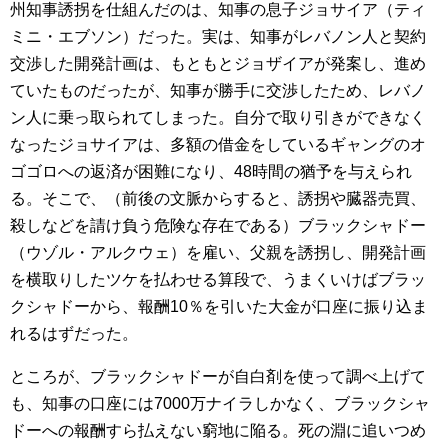
州知事誘拐を仕組んだのは、知事の息子ジョサイア（ティ
ミニ・エブソン）だった。実は、知事がレバノン人と契約
交渉した開発計画は、もともとジョザイアが発案し、進め
ていたものだったが、知事が勝手に交渉したため、レバノ
ン人に乗っ取られてしまった。自分で取り引きができなく
なったジョサイアは、多額の借金をしているギャングのオ
ゴゴロへの返済が困難になり、48時間の猶予を与えられ
る。そこで、（前後の文脈からすると、誘拐や臓器売買、
殺しなどを請け負う危険な存在である）ブラックシャドー
（ウゾル・アルクウェ）を雇い、父親を誘拐し、開発計画
を横取りしたツケを払わせる算段で、うまくいけばブラッ
クシャドーから、報酬10％を引いた大金が口座に振り込ま
れるはずだった。
ところが、ブラックシャドーが自白剤を使って調べ上げて
も、知事の口座には7000万ナイラしかなく、ブラックシャ
ドーへの報酬すら払えない窮地に陥る。死の淵に追いつめ